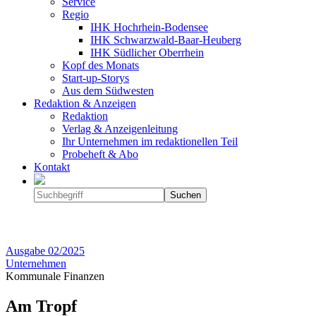
Service
Regio
IHK Hochrhein-Bodensee
IHK Schwarzwald-Baar-Heuberg
IHK Südlicher Oberrhein
Kopf des Monats
Start-up-Storys
Aus dem Südwesten
Redaktion & Anzeigen
Redaktion
Verlag & Anzeigenleitung
Ihr Unternehmen im redaktionellen Teil
Probeheft & Abo
Kontakt
Ausgabe
02/2025
Unternehmen
Kommunale Finanzen
Am Tropf