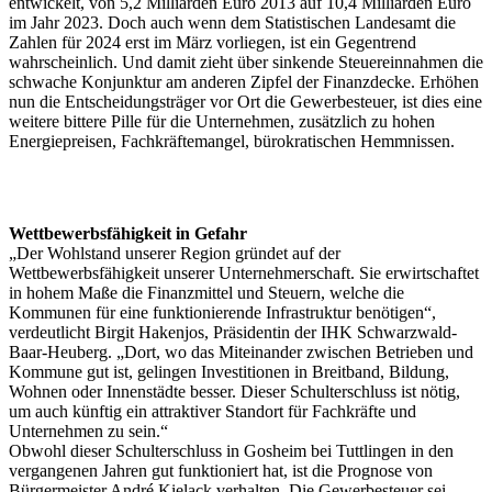
entwickelt, von 5,2 Milliarden Euro 2013 auf 10,4 Milliarden Euro
im Jahr 2023. Doch auch wenn dem Statistischen Landesamt die
Zahlen für 2024 erst im März vorliegen, ist ein Gegentrend
wahrscheinlich. Und damit zieht über sinkende Steuereinnahmen die
schwache Konjunktur am anderen Zipfel der Finanzdecke. Erhöhen
nun die Entscheidungsträger vor Ort die Gewerbesteuer, ist dies eine
weitere bittere Pille für die Unternehmen, zusätzlich zu hohen
Energiepreisen, Fachkräftemangel, bürokratischen Hemmnissen.
Wettbewerbsfähigkeit in Gefahr
„Der Wohlstand unserer Region gründet auf der
Wettbewerbsfähigkeit unserer Unternehmerschaft. Sie erwirtschaftet
in hohem Maße die Finanzmittel und Steuern, welche die
Kommunen für eine funktionierende Infrastruktur benötigen“,
verdeutlicht Birgit Hakenjos, Präsidentin der IHK Schwarzwald-
Baar-Heuberg. „Dort, wo das Miteinander zwischen Betrieben und
Kommune gut ist, gelingen Investitionen in Breitband, Bildung,
Wohnen oder Innenstädte besser. Dieser Schulterschluss ist nötig,
um auch künftig ein attraktiver Standort für Fachkräfte und
Unternehmen zu sein.“
Obwohl dieser Schulterschluss in Gosheim bei Tuttlingen in den
vergangenen Jahren gut funktioniert hat, ist die Prognose von
Bürgermeister André Kielack verhalten. Die Gewerbesteuer sei