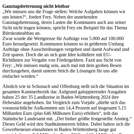
Ganztagsbetreuung nicht leistbar
„Wir müssen uns die Frage stellen: Welche Aufgaben können wir
uns leisten?“, fordert Frey. Neben der anstehenden
Ganztagsbetreuung, deren Lasten die Kommunen auch aus seiner
Sicht nicht tragen können, spricht Frey ein Beispiel für das Thema
Bürokratieabbau an.
Zwar wurde die Wertgrenze für Aufträge von 5.000 auf 100.000
Euro heraufgesetzt. Kommunen können so in größerem Umfang
Aufträge ohne Ausschreibungen vergeben und damit Aufwand und
Zeit sparen. Doch die an sich gute Idee kollidiere mit EU-
Richtlinien zur Vergabe von Fördergeldern. Fazit aus Sicht von
Frey: „Wir müssen mutig sein, auch mal mit dem groben Besen
durchzugehen, damit unterm Strich die Lösungen für uns alle
einfacher werden.“
Ähnlich wie in Schonach und Offenburg stellt sich die Situation im
gesamten Kammerbezirk dar. Aufgrund galoppierender Ausgaben
haben 25 der 35 Landkreise in Baden-Württemberg 2024 ihre
Hebesätze angehoben. Im Vergleich zum Vorjahr „dürfte sich das
voraussichtliche Aufkommen um 14,4 Prozent auf insgesamt 5,15
Milliarden Euro (plus 646 Millionen Euro) erhöhen“, teilt das
Statistische Landesamt mit. „Der bisher größte festgestellte Anstieg.“
Dieses Geld wird den Stadtkämmerern fehlen. Dabei haben sich die
Gewerbesteuer-einnahmen in Baden-Württemberg lange gut