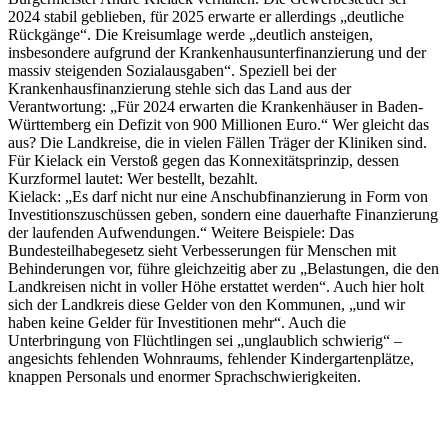
2024 stabil geblieben, für 2025 erwarte er allerdings „deutliche
Rückgänge“. Die Kreisumlage werde „deutlich ansteigen,
insbesondere aufgrund der Krankenhausunterfinanzierung und der
massiv steigenden Sozialausgaben“. Speziell bei der
Krankenhausfinanzierung stehle sich das Land aus der
Verantwortung: „Für 2024 erwarten die Krankenhäuser in Baden-
Württemberg ein Defizit von 900 Millionen Euro.“ Wer gleicht das
aus? Die Landkreise, die in vielen Fällen Träger der Kliniken sind.
Für Kielack ein Verstoß gegen das Konnexitätsprinzip, dessen
Kurzformel lautet: Wer bestellt, bezahlt.
Kielack: „Es darf nicht nur eine Anschubfinanzierung in Form von
Investitionszuschüssen geben, sondern eine dauerhafte Finanzierung
der laufenden Aufwendungen.“ Weitere Beispiele: Das
Bundesteilhabegesetz sieht Verbesserungen für Menschen mit
Behinderungen vor, führe gleichzeitig aber zu „Belastungen, die den
Landkreisen nicht in voller Höhe erstattet werden“. Auch hier holt
sich der Landkreis diese Gelder von den Kommunen, „und wir
haben keine Gelder für Investitionen mehr“. Auch die
Unterbringung von Flüchtlingen sei „unglaublich schwierig“ –
angesichts fehlenden Wohnraums, fehlender Kindergartenplätze,
knappen Personals und enormer Sprachschwierigkeiten.