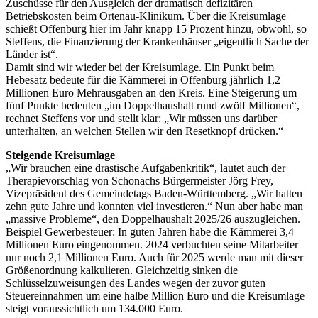
Zuschüsse für den Ausgleich der dramatisch defizitären
Betriebskosten beim Ortenau-Klinikum. Über die Kreisumlage
schießt Offenburg hier im Jahr knapp 15 Prozent hinzu, obwohl, so
Steffens, die Finanzierung der Krankenhäuser „eigentlich Sache der
Länder ist“.
Damit sind wir wieder bei der Kreisumlage. Ein Punkt beim
Hebesatz bedeute für die Kämmerei in Offenburg jährlich 1,2
Millionen Euro Mehrausgaben an den Kreis. Eine Steigerung um
fünf Punkte bedeuten „im Doppelhaushalt rund zwölf Millionen“,
rechnet Steffens vor und stellt klar: „Wir müssen uns darüber
unterhalten, an welchen Stellen wir den Resetknopf drücken.“
Steigende Kreisumlage
„Wir brauchen eine drastische Aufgabenkritik“, lautet auch der
Therapievorschlag von Schonachs Bürgermeister Jörg Frey,
Vizepräsident des Gemeindetags Baden-Württemberg. „Wir hatten
zehn gute Jahre und konnten viel investieren.“ Nun aber habe man
„massive Probleme“, den Doppelhaushalt 2025/26 auszugleichen.
Beispiel Gewerbesteuer: In guten Jahren habe die Kämmerei 3,4
Millionen Euro eingenommen. 2024 verbuchten seine Mitarbeiter
nur noch 2,1 Millionen Euro. Auch für 2025 werde man mit dieser
Größenordnung kalkulieren. Gleichzeitig sinken die
Schlüsselzuweisungen des Landes wegen der zuvor guten
Steuereinnahmen um eine halbe Million Euro und die Kreisumlage
steigt voraussichtlich um 134.000 Euro.