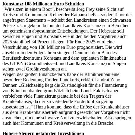
Konstanz: 108 Millionen Euro Schulden
„Wir sitzen in einem Boot“, beschreibt Jörg Frey seine Sicht auf
Kreise und Kommunen. Keiner der Rathauschefs – so der Tenor der
angefragten Statements – schiebt den Landkreisen einen Schwarzen
Peter zu. Umgekehrt betont der Landkreis Konstanz sein Bemühen
um gemeinsam abgestimmte Entscheidungen. Der Hebesatz soll
zwischen Engen und Konstanz wie in den beiden Vorjahren auch
2025 stabil bei 34 Prozent liegen. Für Ende 2025 wird eine
Verschuldung von 108 Millionen Euro prognostiziert. Die wird
absehbar in den Folgejahren steigen: Denn mit dem Bau des
Berufsschulzentrums Konstanz und dem geplanten Klinikneubau
des GLKN (Gesundheitsverbund Landkreis Konstanz) in Singen
stehen zwei Großinvestitionen an.
Wegen des großen Finanzbedarfs habe der Klinikneubau eine
besondere Bedeutung für den Landkreis, erklärt Landrat Zeno
Danner. „Gleichzeitig liegt die Zuständigkeit für die Finanzierung
von Klinikneubauten grundsätzlich beim Land. Faktisch aber
verbleiben viele Finanzierungsanteile bei den Trägern der
Krankenhäuser, da der zu verteilende Fördertopf zu gering
ausgestattet ist.“ Hinzu komme, dass die Erlöse der Krankenhäuser
aus dem Krankenhausbetrieb aufgrund gesetzlicher Vorgaben nicht
ausreichen, um eine schwarze Null zu erwirtschaften. Also springen
auch hier Kommunen und Kreisverwaltung in die Bresche.
Höhere Steuern gefährden Investitionen