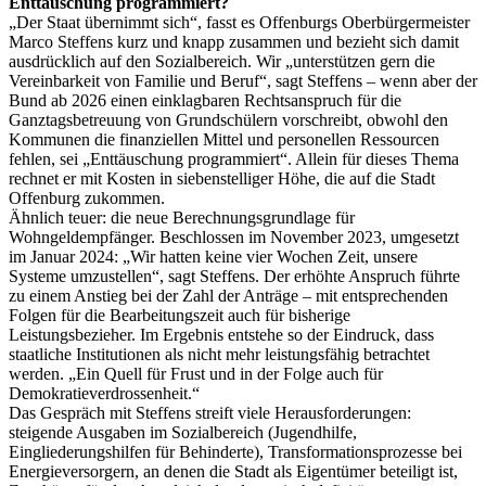
Enttäuschung programmiert?
„Der Staat übernimmt sich“, fasst es Offenburgs Oberbürgermeister
Marco Steffens kurz und knapp zusammen und bezieht sich damit
ausdrücklich auf den Sozialbereich. Wir „unterstützen gern die
Vereinbarkeit von Familie und Beruf“, sagt Steffens – wenn aber der
Bund ab 2026 einen einklagbaren Rechtsanspruch für die
Ganztagsbetreuung von Grundschülern vorschreibt, obwohl den
Kommunen die finanziellen Mittel und personellen Ressourcen
fehlen, sei „Enttäuschung programmiert“. Allein für dieses Thema
rechnet er mit Kosten in siebenstelliger Höhe, die auf die Stadt
Offenburg zukommen.
Ähnlich teuer: die neue Berechnungsgrundlage für
Wohngeldempfänger. Beschlossen im November 2023, umgesetzt
im Januar 2024: „Wir hatten keine vier Wochen Zeit, unsere
Systeme umzustellen“, sagt Steffens. Der erhöhte Anspruch führte
zu einem Anstieg bei der Zahl der Anträge – mit entsprechenden
Folgen für die Bearbeitungszeit auch für bisherige
Leistungsbezieher. Im Ergebnis entstehe so der Eindruck, dass
staatliche Institutionen als nicht mehr leistungsfähig betrachtet
werden. „Ein Quell für Frust und in der Folge auch für
Demokratieverdrossenheit.“
Das Gespräch mit Steffens streift viele Herausforderungen:
steigende Ausgaben im Sozialbereich (Jugendhilfe,
Eingliederungshilfen für Behinderte), Transformationsprozesse bei
Energieversorgern, an denen die Stadt als Eigentümer beteiligt ist,