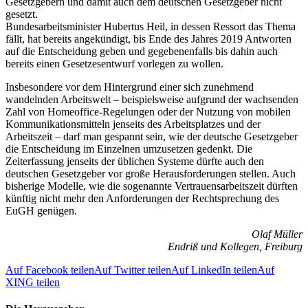
Gesetzgebern und damit auch dem deutschen Gesetzgeber nicht
gesetzt.
Bundesarbeitsminister Hubertus Heil, in dessen Ressort das Thema
fällt, hat bereits angekündigt, bis Ende des Jahres 2019 Antworten
auf die Entscheidung geben und gegebenenfalls bis dahin auch
bereits einen Gesetzesentwurf vorlegen zu wollen.
Insbesondere vor dem Hintergrund einer sich zunehmend
wandelnden Arbeitswelt – beispielsweise aufgrund der wachsenden
Zahl von Homeoffice-Regelungen oder der Nutzung von mobilen
Kommunikationsmitteln jenseits des Arbeitsplatzes und der
Arbeitszeit – darf man gespannt sein, wie der deutsche Gesetzgeber
die Entscheidung im Einzelnen umzusetzen gedenkt. Die
Zeiterfassung jenseits der üblichen Systeme dürfte auch den
deutschen Gesetzgeber vor große Herausforderungen stellen. Auch
bisherige Modelle, wie die sogenannte Vertrauensarbeitszeit dürften
künftig nicht mehr den Anforderungen der Rechtsprechung des
EuGH genügen.
Olaf Müller
Endriß und Kollegen, Freiburg
Auf Facebook teilen
Auf Twitter teilen
Auf LinkedIn teilen
Auf
XING teilen