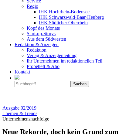
Service
Regio
IHK Hochrhein-Bodensee
IHK Schwarzwald-Baar-Heuberg
IHK Südlicher Oberrhein
Kopf des Monats
Start-up-Storys
Aus dem Südwesten
Redaktion & Anzeigen
Redaktion
Verlag & Anzeigenleitung
Ihr Unternehmen im redaktionellen Teil
Probeheft & Abo
Kontakt
Ausgabe
02/2019
Themen & Trends
Unternehmensnachfolge
Neue Rekorde, doch kein Grund zum