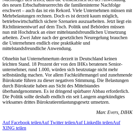
des neuen Erbschaftsteuerrechts die familieninterne Nachfolge
erschwert – auch das ist ein Rekord. Viele Unternehmen müssen mit
Mehrbelastungen rechnen. Doch es ist derzeit kaum möglich,
betriebswirtschaftlich sichere Szenarien auszuarbeiten. Jetzt liegt ein
Richtlinien­entwurf auf dem Tisch. Politik und Behörden müssen
nun mit Hochdruck an einer mittelstandsfreundlichen Umsetzung
arbeiten. Zwei Jahre nach der gesetzlichen Neuregelung brauchen
die Unternehmen endlich eine praktikable und
mittelstandsfreundliche Anwendung.
Ohnehin hat Unternehmertum derzeit in Deutschland keinen
leichten Stand. 18 Prozent der von den IHKs beratenen Senior­
unternehmer, rund 1.000, würden sich heutzutage nicht mehr
selbstständig machen. Vor allem Fachkräftemangel und zunehmende
Bürokratie führen zu dieser negativen Stimmung. Die Belastungen
durch Bürokratie haben aus Sicht des Mittelstandes
überhandgenommen. Es ist dringend spürbarer Abbau erforderlich.
Die Politik sollte deshalb endlich ein seit Langem angekündigtes
wirksames drittes Bürokratieentlastungsgesetz umsetzen.
Marc Evers, DIHK
Auf Facebook teilen
Auf Twitter teilen
Auf LinkedIn teilen
Auf
XING teilen