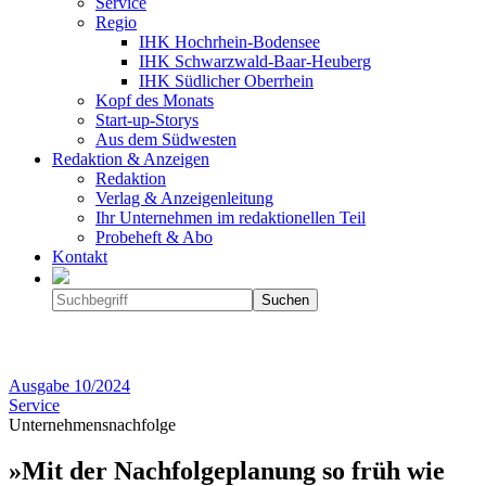
Service
Regio
IHK Hochrhein-Bodensee
IHK Schwarzwald-Baar-Heuberg
IHK Südlicher Oberrhein
Kopf des Monats
Start-up-Storys
Aus dem Südwesten
Redaktion & Anzeigen
Redaktion
Verlag & Anzeigenleitung
Ihr Unternehmen im redaktionellen Teil
Probeheft & Abo
Kontakt
Ausgabe
10/2024
Service
Unternehmensnachfolge
»Mit der Nachfolgeplanung so früh wie