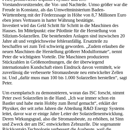
Vorstandsvorsitzender, die Vor- und Nachteile. Umso größer war die
Freude in Konstanz, als das Umweltministerium Baden-
Württemberg mit der Förderzusage in Höhe von 8,7 Millionen Euro
eben jenes Vertrauen in harter Währung bestätigte.
Investiert wird das Geld Schritt für Schritt in die Maschinen des
Hauses. Im Mittelpunkt: eine Pilotlinie für die Herstellung von
Silizium-Solarzellen. Die bestehenden Anlagen sind inzwischen 20
Jahre alt und vergleichsweise fehleranfällig. Ersatzteile zu
beschaffen sei zum Teil schwierig geworden. „Zudem erlauben die
neuen Maschinen die Herstellung größerer Modulformate“, nennt
Peter die wichtigsten Vorteile. Die Maschinen produzieren
Stückzahlen in Größenordnungen, die der überwiegend
internationalen Kundschaft einen Eindruck davon vermittelt, wie
zuverlässig die verbesserte Stromausbeute neu entwickelter Zellen
ist. Und „dafür muss man 100 bis 1.000 Solarzellen herstellen“, sagt
Peter.
Um exemplarisch zu demonstrieren, woran das ISC forscht, nimmt
Peter zwei Solarzellen in die Hand. „Ich war immer schon ein
Bastler und habe mein Hobby zum Beruf gemacht“, erklärt der
Physiker, der seit zehn Jahren die Abteilung R&D Energy Systems
leitet, davor war er einige Jahre Leiter der Solarzellenentwicklung.
Deren Wirkungsgrad, also die Stromausbeute, zu erhöhen, ist Sinn
und Zweck der am ISC entwickelten Zebrazelle. Die sogenannte
Rückkontakt-Technologie verbessert die Ausbeute, weil die