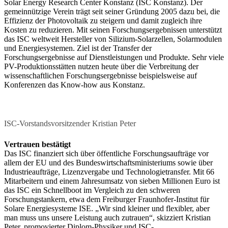
Solar Energy Research Center Konstanz (ISC Konstanz). Der
gemeinnützige Verein trägt seit seiner Gründung 2005 dazu bei, die
Effizienz der Photovoltaik zu steigern und damit zugleich ihre
Kosten zu reduzieren. Mit seinen Forschungsergebnissen unterstützt
das ISC weltweit Hersteller von Silizium-Solarzellen, Solarmodulen
und Energiesystemen. Ziel ist der Transfer der
Forschungsergebnisse auf Dienstleistungen und Produkte. Sehr viele
PV-Produktionsstätten nutzen heute über die Verbreitung der
wissenschaftlichen Forschungsergebnisse beispielsweise auf
Konferenzen das Know-how aus Konstanz.
ISC-Vorstandsvorsitzender Kristian Peter
Vertrauen bestätigt
Das ISC finanziert sich über öffentliche Forschungsaufträge vor
allem der EU und des Bundeswirtschaftsministeriums sowie über
Industrieaufträge, Lizenzvergabe und Technologietransfer. Mit 66
Mitarbeitern und einem Jahresumsatz von sieben Millionen Euro ist
das ISC ein Schnellboot im Vergleich zu den schweren
Forschungstankern, etwa dem Freiburger Fraunhofer-Institut für
Solare Energiesysteme ISE. „Wir sind kleiner und flexibler, aber
man muss uns unsere Leistung auch zutrauen“, skizziert Kristian
Peter, promovierter Diplom-Physiker und ISC-