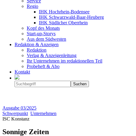
Service
Regio
IHK Hochrhein-Bodensee
IHK Schwarzwald-Baar-Heuberg
IHK Südlicher Oberrhein
Kopf des Monats
Start-up-Storys
Aus dem Südwesten
Redaktion & Anzeigen
Redaktion
Verlag & Anzeigenleitung
Ihr Unternehmen im redaktionellen Teil
Probeheft & Abo
Kontakt
Ausgabe
03/2025
Schwerpunkt
Unternehmen
ISC Konstanz
Sonnige Zeiten