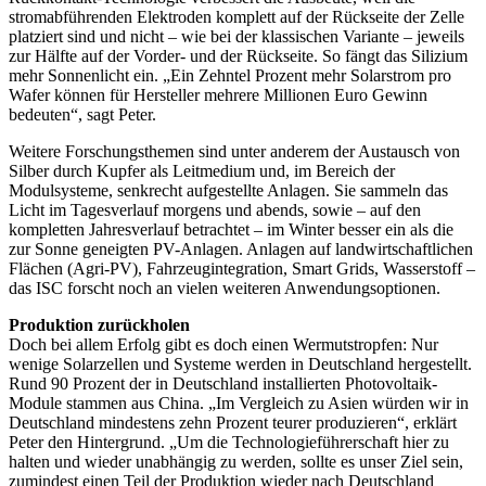
stromabführenden Elektroden komplett auf der Rückseite der Zelle
platziert sind und nicht – wie bei der klassischen Variante – jeweils
zur Hälfte auf der Vorder- und der Rückseite. So fängt das Silizium
mehr Sonnenlicht ein. „Ein Zehntel Prozent mehr Solarstrom pro
Wafer können für Hersteller mehrere Millionen Euro Gewinn
bedeuten“, sagt Peter.
Weitere Forschungsthemen sind unter anderem der Austausch von
Silber durch Kupfer als Leitmedium und, im Bereich der
Modulsysteme, senkrecht aufgestellte Anlagen. Sie sammeln das
Licht im Tagesverlauf morgens und abends, sowie – auf den
kompletten Jahresverlauf betrachtet – im Winter besser ein als die
zur Sonne geneigten PV-Anlagen. Anlagen auf landwirtschaftlichen
Flächen (Agri-PV), Fahrzeugintegration, Smart Grids, Wasserstoff –
das ISC forscht noch an vielen weiteren Anwendungsoptionen.
Produktion zurückholen
Doch bei allem Erfolg gibt es doch einen Wermutstropfen: Nur
wenige Solarzellen und Systeme werden in Deutschland hergestellt.
Rund 90 Prozent der in Deutschland installierten Photovoltaik-
Module stammen aus China. „Im Vergleich zu Asien würden wir in
Deutschland mindestens zehn Prozent teurer produzieren“, erklärt
Peter den Hintergrund. „Um die Technologieführerschaft hier zu
halten und wieder unabhängig zu werden, sollte es unser Ziel sein,
zumindest einen Teil der Produktion wieder nach Deutschland