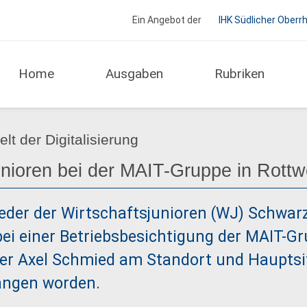
Ein Angebot der
IHK Südlicher Oberr
Home
Ausgaben
Rubriken
Regio Report IHK Schwarzwald-Baar-Heuberg
elt der Digitalisierung
unioren bei der MAIT-Gruppe in Rottw
eder der Wirtschaftsjunioren (WJ) Schwar
ei einer Betriebsbesichtigung der MAIT-G
er Axel Schmied am Standort und Hauptsit
angen worden.