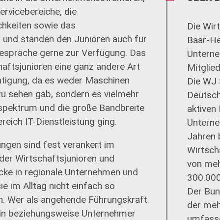
ervicebereiche, die
hkeiten sowie das
Die Wir
o und standen den Junioren auch für
Baar-He
espräche gerne zur Verfügung. Das
Unterne
haftsjunioren eine ganz andere Art
Mitglied
htigung, da es weder Maschinen
Die WJ 
zu sehen gab, sondern es vielmehr
Deutsch
spektrum und die große Bandbreite
aktiven
eich IT-Dienstleistung ging.
Unterne
Jahren 
ngen sind fest verankert im
Wirtsch
er Wirtschaftsjunioren und
von meh
icke in regionale Unternehmen und
300.000
sie im Alltag nicht einfach so
Der Bun
 Wer als angehende Führungskraft
der meh
in beziehungsweise Unternehmer
umfasse