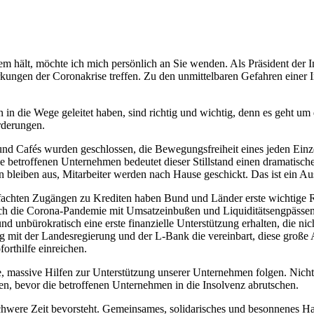
 Atem hält, möchte ich mich persönlich an Sie wenden. Als Präsident d
kungen der Coronakrise treffen. Zu den unmittelbaren Gefahren einer 
ie Wege geleitet haben, sind richtig und wichtig, denn es geht um d
orderungen.
und Cafés wurden geschlossen, die Bewegungsfreiheit eines jeden Einzel
die betroffenen Unternehmen bedeutet dieser Stillstand einen dramatisc
leiben aus, Mitarbeiter werden nach Hause geschickt. Das ist ein Aus
nfachten Zugängen zu Krediten haben Bund und Länder erste wichtige R
durch die Corona-Pandemie mit Umsatzeinbußen und Liquiditätsengpässe
 unbürokratisch eine erste finanzielle Unterstützung erhalten, die nic
t der Landesregierung und der L-Bank die vereinbart, diese große
forthilfe einreichen.
, massive Hilfen zur Unterstützung unserer Unternehmen folgen. Nicht
en, bevor die betroffenen Unternehmen in die Insolvenz abrutschen.
 schwere Zeit bevorsteht. Gemeinsames, solidarisches und besonnenes Ha