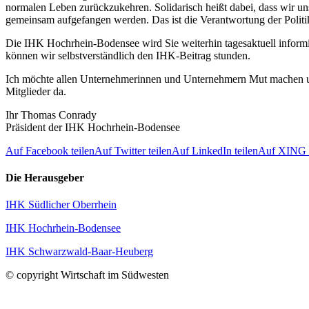
normalen Leben zurückzukehren. Solidarisch heißt dabei, dass wir uns
gemeinsam aufgefangen werden. Das ist die Verantwortung der Politi
Die IHK Hochrhein-Bodensee wird Sie weiterhin tagesaktuell informier
können wir selbstverständlich den IHK-Beitrag stunden.
Ich möchte allen Unternehmerinnen und Unternehmern Mut machen und 
Mitglieder da.
Ihr Thomas Conrady
Präsident der IHK Hochrhein-Bodensee
Auf Facebook teilen
Auf Twitter teilen
Auf LinkedIn teilen
Auf XING t
Die Herausgeber
IHK Südlicher Oberrhein
IHK Hochrhein-Bodensee
IHK Schwarzwald-Baar-Heuberg
© copyright Wirtschaft im Südwesten