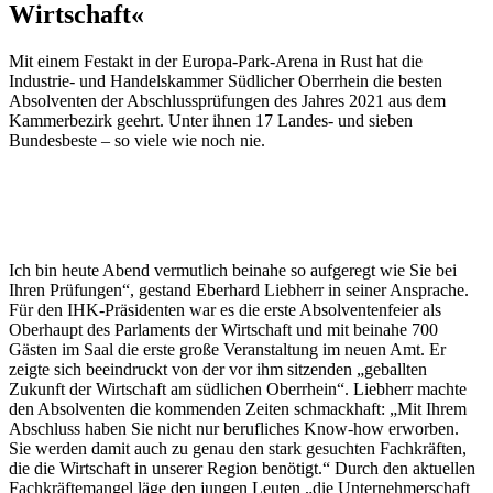
Wirtschaft«
Mit einem Festakt in der ­Europa-Park-Arena in Rust hat die
Industrie- und Handelskammer Südlicher Oberrhein die besten
Absolventen der Abschlussprüfungen des Jahres 2021 aus dem
Kammerbezirk geehrt. Unter ihnen 17 Landes- und sieben
Bundesbeste – so viele wie noch nie.
Ich bin heute Abend vermutlich beinahe so aufgeregt wie Sie bei
Ihren Prüfungen“, gestand Eberhard Liebherr in seiner Ansprache.
Für den IHK-Präsidenten war es die erste Absolventenfeier als
Oberhaupt des Parlaments der Wirtschaft und mit beinahe 700
Gästen im Saal die erste große Veranstaltung im neuen Amt. Er
zeigte sich beeindruckt von der vor ihm sitzenden „geballten
Zukunft der Wirtschaft am südlichen Oberrhein“. Liebherr machte
den Absolventen die kommenden Zeiten schmackhaft: „Mit Ihrem
Abschluss haben Sie nicht nur berufliches Know-how erworben.
Sie werden damit auch zu genau den stark gesuchten Fachkräften,
die die Wirtschaft in unserer Region benötigt.“ Durch den aktuellen
Fachkräftemangel läge den jungen Leuten „die Unternehmerschaft