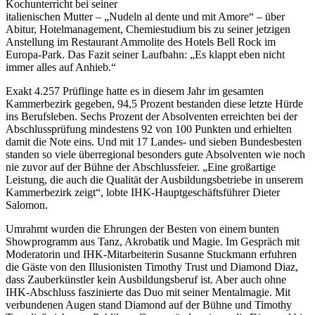
Kochunterricht bei seiner
italienischen Mutter – „Nudeln al dente und mit Amore“ – über
Abitur, Hotelmanagement, Chemiestudium bis zu seiner jetzigen
Anstellung im Restaurant Ammolite des Hotels Bell Rock im
Europa-Park. Das Fazit seiner Laufbahn: „Es klappt eben nicht
immer alles auf Anhieb.“
Exakt 4.257 Prüflinge hatte es in diesem Jahr im gesamten
Kammerbezirk gegeben, 94,5 Prozent bestanden diese letzte Hürde
ins Berufsleben. Sechs Prozent der Absolventen erreichten bei der
Abschlussprüfung mindestens 92 von 100 Punkten und erhielten
damit die Note eins. Und mit 17 Landes- und sieben Bundesbesten
standen so viele überregional besonders gute Absolventen wie noch
nie zuvor auf der Bühne der Abschlussfeier. „Eine großartige
Leistung, die auch die Qualität der Ausbildungsbetriebe in unserem
Kammerbezirk zeigt“, lobte IHK-Hauptgeschäftsführer Dieter
Salomon.
Umrahmt wurden die Ehrungen der Besten von einem bunten
Showprogramm aus Tanz, Akrobatik und Magie. Im Gespräch mit
Moderatorin und IHK-Mitarbeiterin Susanne Stuckmann erfuhren
die Gäste von den Illusionisten Timothy Trust und Diamond Diaz,
dass Zauberkünstler kein Ausbildungsberuf ist. Aber auch ohne
IHK-Abschluss faszinierte das Duo mit seiner Mentalmagie. Mit
verbundenen Augen stand Diamond auf der Bühne und Timothy