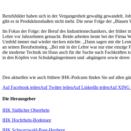
Berufsbilder haben sich in der Vergangenheit gewaltig gewandelt. Jo
gibt es in Produktionshallen nicht mehr. Die neue Folge der „Blauen
Im Fokus der Folge: der Beruf des Industriemechanikers, der früher m
Lehre vor Jahrzehnten gemacht. Beide arbeiten heute bei der Firma Wi
Umfeld immer mal wieder stecken möchte. „Dann sagen mir die Leute, s
an seinen Berufseinstieg. „Bei mir in der Lehre war nur eine einzige F
die moderne Technik im Haus auch für die Suche nach Fachkräften ist
in den Köpfen von Schulabgängerinnen und -abgängern sowie deren E
Den aktuellen wie auch frühere IHK-Podcasts finden Sie auf allen gän
Auf Facebook teilen
Auf Twitter teilen
Auf LinkedIn teilen
Auf XING t
Die Herausgeber
IHK Südlicher Oberrhein
IHK Hochrhein-Bodensee
IHK Schwarzwald-Baar-Heuberg