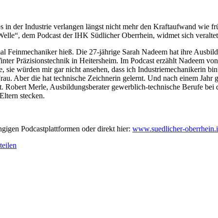
bs in der Industrie verlangen längst nicht mehr den Kraftaufwand wie 
 Welle“, dem Podcast der IHK Südlicher Oberrhein, widmet sich veralte
al Feinmechaniker hieß. Die 27-jährige Sarah Nadeem hat ihre Ausbildu
nter Präzisionstechnik in Heitersheim. Im Podcast erzählt Nadeem von i
ie würden mir gar nicht ansehen, dass ich Industriemechanikerin bin“, 
rau. Aber die hat technische Zeichnerin gelernt. Und nach einem Jahr gi
. Robert Merle, Ausbildungsberater gewerblich-technische Berufe bei 
ltern stecken.
gigen Podcastplatt­formen oder direkt hier:
www.suedlicher-oberrhein.i
eilen