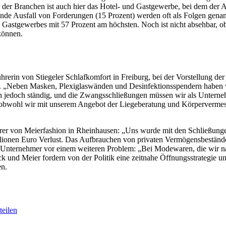
der Branchen ist auch hier das Hotel- und Gastgewerbe, bei dem der An
de Ausfall von Forderungen (15 Prozent) werden oft als Folgen genannt
d Gastgewerbes mit 57 Prozent am höchsten. Noch ist nicht absehbar, ob
können.
hrerin von Stiegeler Schlafkomfort in Freiburg, bei der Vorstellung d
et. „Neben Masken, Plexiglaswänden und Desinfektionsspendern haben w
 sich jedoch ständig, und die Zwangsschließungen müssen wir als Unter
, obwohl wir mit unserem Angebot der Liegeberatung und Körpervermes
er von Meierfashion in Rheinhausen: „Uns wurde mit den Schließungen
llionen Euro Verlust. Das Aufbrauchen von privaten Vermögensbeständ
r Unternehmer vor einem weiteren Problem: „Bei Modewaren, die wir na
 und Meier fordern von der Politik eine zeitnahe Öffnungsstrategie un
en.
eilen