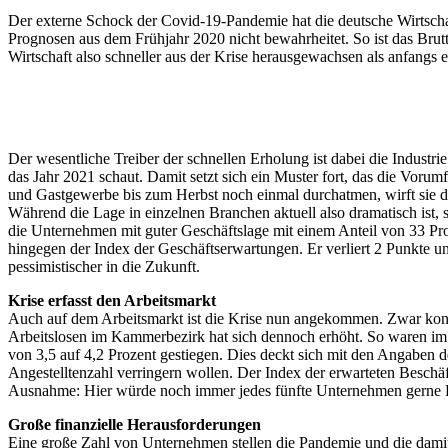
Der externe Schock der Covid-19-Pandemie hat die deutsche Wirtschaf
Prognosen aus dem Frühjahr 2020 nicht bewahrheitet. So ist das Brut
Wirtschaft also schneller aus der Krise herausgewachsen als anfangs 
Der wesentliche Treiber der schnellen Erholung ist dabei die Industr
das Jahr 2021 schaut. Damit setzt sich ein Muster fort, das die Voru
und Gastgewerbe bis zum Herbst noch einmal durchatmen, wirft sie der
Während die Lage in einzelnen Branchen aktuell also dramatisch ist, 
die Unternehmen mit guter Geschäftslage mit einem Anteil von 33 Pro
hingegen der Index der Geschäftserwartungen. Er verliert 2 Punkte u
pessimistischer in die Zukunft.
Krise erfasst den Arbeitsmarkt
Auch auf dem Arbeitsmarkt ist die Krise nun angekommen. Zwar konn
Arbeitslosen im Kammerbezirk hat sich dennoch erhöht. So waren im 
von 3,5 auf 4,2 Prozent gestiegen. Dies deckt sich mit den Angaben
Angestelltenzahl verringern wollen. Der Index der erwarteten Beschäf
Ausnahme: Hier würde noch immer jedes fünfte Unternehmen gerne Fa
Große finanzielle Herausforderungen
Eine große Zahl von Unternehmen stellen die Pandemie und die dam