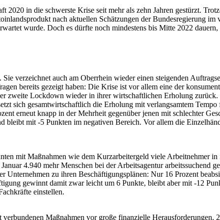
t 2020 in die schwerste Krise seit mehr als zehn Jahren gestürzt. Tro
toinlandsprodukt nach aktuellen Schätzungen der Bundesregierung im v
erwartet wurde. Doch es dürfte noch mindestens bis Mitte 2022 dauern, 
ie. Sie verzeichnet auch am Oberrhein wieder einen steigenden Auftrags
mfragen bereits gezeigt haben: Die Krise ist vor allem eine der konsum
 zweite Lockdown wieder in ihrer wirtschaftlichen Erholung zurück. De
setzt sich gesamtwirtschaftlich die Erholung mit verlangsamtem Tempo f
zent erneut knapp in der Mehrheit gegenüber jenen mit schlechter Gesc
nd bleibt mit -5 Punkten im negativen Bereich. Vor allem die Einzelhä
ten mit Maßnahmen wie dem Kurzarbeitergeld viele Arbeitnehmer in ih
Januar 4.940 mehr Menschen bei der Arbeitsagentur arbeitssuchend gem
 der Unternehmen zu ihren Beschäftigungsplänen: Nur 16 Prozent beabsi
tigung gewinnt damit zwar leicht um 6 Punkte, bleibt aber mit -12 Punk
chkräfte einstellen.
it verbundenen Maßnahmen vor große finanzielle Herausforderungen. 