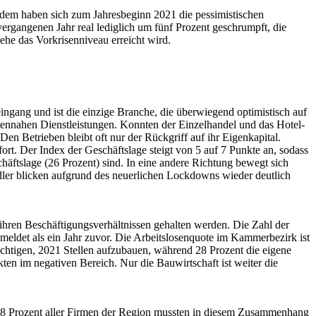
tzdem haben sich zum Jahresbeginn 2021 die pessimistischen
ergangenen Jahr real lediglich um fünf Prozent geschrumpft, die
ehe das Vorkrisenniveau erreicht wird.
eingang und ist die einzige Branche, die überwiegend optimistisch auf
entennahen Dienstleistungen. Konnten der Einzelhandel und das Hotel-
n Betrieben bleibt oft nur der Rückgriff auf ihr Eigenkapital.
ort. Der Index der Geschäftslage steigt von 5 auf 7 Punkte an, sodass
häftslage (26 Prozent) sind. In eine andere Richtung bewegt sich
ndler blicken aufgrund des neuerlichen Lockdowns wieder deutlich
ren Beschäftigungsverhältnissen gehalten werden. Die Zahl der
eldet als ein Jahr zuvor. Die Arbeitslosenquote im Kammerbezirk ist
chtigen, 2021 Stellen aufzubauen, während 28 Prozent die eigene
ten im negativen Bereich. Nur die Bauwirtschaft ist weiter die
28 Prozent aller Firmen der Region mussten in diesem Zusammenhang