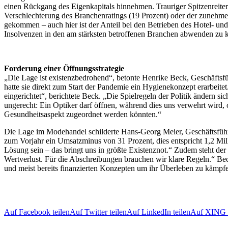
einen Rückgang des Eigenkapitals hinnehmen. Trauriger Spitzenreiter 
Verschlechterung des Branchenratings (19 Prozent) oder der zunehmen
gekommen – auch hier ist der Anteil bei den Betrieben des Hotel- un
Insolvenzen in den am stärksten betroffenen Branchen abwenden zu 
Forderung einer Öffnungsstrategie
„Die Lage ist existenzbedrohend“, betonte Henrike Beck, Geschäftsfü
hatte sie direkt zum Start der Pandemie ein Hygienekonzept erarbeit
eingerichtet“, berichtete Beck. „Die Spielregeln der Politik ändern
ungerecht: Ein Optiker darf öffnen, während dies uns verwehrt wird
Gesundheitsaspekt zugeordnet werden könnten.“
Die Lage im Modehandel schilderte Hans-Georg Meier, Geschäftsführ
zum Vorjahr ein Umsatzminus von 31 Prozent, dies entspricht 1,2 Mi
Lösung sein – das bringt uns in größte Existenznot.“ Zudem steht de
Wertverlust. Für die Abschreibungen brauchen wir klare Regeln.“ Beck
und meist bereits finanzierten Konzepten um ihr Überleben zu kämpf
Auf Facebook teilen
Auf Twitter teilen
Auf LinkedIn teilen
Auf XING t