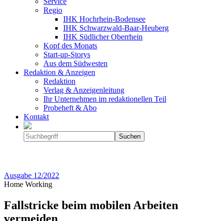
Service
Regio
IHK Hochrhein-Bodensee
IHK Schwarzwald-Baar-Heuberg
IHK Südlicher Oberrhein
Kopf des Monats
Start-up-Storys
Aus dem Südwesten
Redaktion & Anzeigen
Redaktion
Verlag & Anzeigenleitung
Ihr Unternehmen im redaktionellen Teil
Probeheft & Abo
Kontakt
Ausgabe
12/2022
Home Working
Fallstricke beim mobilen Arbeiten
vermeiden