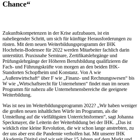
Chance“
Zukunftskompetenzen in der Krise aufzubauen, ist ein
naheliegender Schritt, um sich für künftige Herausforderungen zu
rüsten. Mit dem neuen Weiterbildungsprogramm der IHK
Hochrhein-Bodensee für 2022 werden Mitarbeiter fachlich darin
unterstützt. Praxisnahe Seminare, Zertifikatslehrgänge und
Prüfungslehrgänge der Höheren Berufsbildung qualifizieren die
Fach- und Führungskräfte von morgen an den beiden IHK-
Standorten Schopfheim und Konstanz. Von A wie
„Außenwirtschaft“ über F wie „Finanz- und Rechnungswesen“ bis
W wie „Wirtschaftsrecht für Unternehmen“ findet man im neuen
Programm für nahezu alle Unternehmensbereiche die geeignete
Weiterbildung.
Was ist neu im Weiterbildungsprogramm 2022? „Wir haben weniger
die großen neuen inhaltlichen Würfe im Programm, als die
Umstellung auf die vielfältigsten Unterrichtsformen“, sagt Johanna
Speckmayer, die Leiterin der Weiterbildung bei der IHK. „Das ist
wirklich eine kleine Revolution, die wir schon lange anstrebten, zu
der uns aber erst die Pandemie verholfen hat. Mit unserer IHK
Akademie Digital sind wir seit über 15 Jahren auf dem Markt und