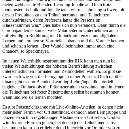
bieten webbasierte Blended-Learning-Inhalte an. Doch trotz
modernster Technik und Inhalte taten wir uns jahrelang schwer, mit
diesen Produkten zu den Teilnehmerinnen und Teilnehmern
durchzudringen, deren Präferenz lange die Präsenz im
Klassenzimmer war.“ Dies habe sich nun verändert. Denn durch die
Coronapandemie kamen viele Mitarbeiter in Unternehmen auch
unfreiwillig in Berührung mit Onlinekonferenzen und digitalem
Lernen und konnten so Vorurteile abbauen und die Vorteile kennen
und schätzen lernen. „Der Wandel beinhaltet immer auch eine
Chance“, so Speckmayer.
Im neuen Weiterbildungsprogramm der IHK kann man nun bei
vielen Weiterbildungen der höheren Berufsbildung zwischen
unterschiedlichen Formaten und Zeitmodellen wählen. Es gibt sie
zwar nach wie vor, die Lehrgänge in reiner Präsenz. Doch darüber
hinaus gibt es nun Blended-Learning-Lehrgänge, die tutoriell
begleitete Onlinetools mit Präsenzterminen verzahnen und in denen
die Teilnehmer bei freier Zeiteinteilung selbst bestimmen können,
wann und wo sie lernen möchten.
Es gibt Präsenzlehrgänge mit Live-Online-Anteilen, in denen nicht
mehr jeder Termin vor Ort stattfindet, dennoch aber Lerngruppe und
Dozenten sich in regelmäßigen Abständen vor Ort sehen. Und es
wird hybride Formen geben, bei denen jeder Teilnehmer selbst
bestimmen kann, ob er lieber dem Unterricht vor Ort oder von zu