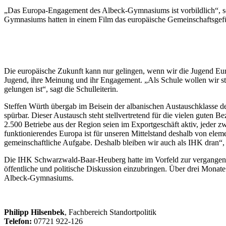
„Das Europa-Engagement des Albeck-Gymnasiums ist vorbildlich“, s
Gymnasiums hatten in einem Film das europäische Gemeinschaftsgefühl
Die europäische Zukunft kann nur gelingen, wenn wir die Jugend E
Jugend, ihre Meinung und ihr Engagement. „Als Schule wollen wir stär
gelungen ist“, sagt die Schulleiterin.
Steffen Würth übergab im Beisein der albanischen Austauschklasse d
spürbar. Dieser Austausch steht stellvertretend für die vielen gut
2.500 Betriebe aus der Region seien im Exportgeschäft aktiv, jeder z
funktionierendes Europa ist für unseren Mittelstand deshalb von eleme
gemeinschaftliche Aufgabe. Deshalb bleiben wir auch als IHK dran“,
Die IHK Schwarzwald-Baar-Heuberg hatte im Vorfeld zur vergangenen
öffentliche und politische Diskussion einzubringen. Über drei Mona
Albeck-Gymnasiums.
Philipp Hilsenbek
, Fachbereich Standortpolitik
Telefon:
07721 922-126