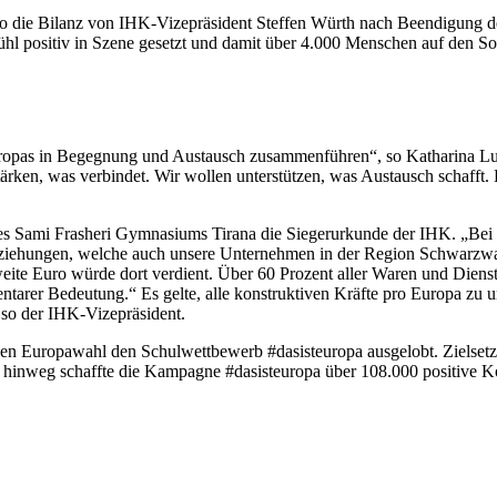
o die Bilanz von IHK-Vizepräsident Steffen Würth nach Beendigung d
 positiv in Szene gesetzt und damit über 4.000 Menschen auf den Soci
uropas in Begegnung und Austausch zusammenführen“, so Katharina Lu
ken, was verbindet. Wir wollen unterstützen, was Austausch schafft. D
es Sami Frasheri Gymnasiums Tirana die Siegerurkunde der IHK. „Bei d
en Beziehungen, welche auch unsere Unternehmen in der Region Schwarz
weite Euro würde dort verdient. Über 60 Prozent aller Waren und Diens
ntarer Bedeutung.“ Es gelte, alle konstruktiven Kräfte pro Europa zu u
 so der IHK-Vizepräsident.
 Europawahl den Schulwettbewerb #dasisteuropa ausgelobt. Zielsetzu
te hinweg schaffte die Kampagne #dasisteuropa über 108.000 positive 