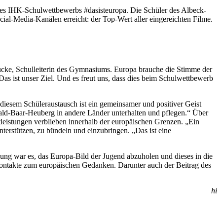
es IHK-Schulwettbewerbs #dasisteuropa. Die Schüler des Albeck-
al-Media-Kanälen erreicht: der Top-Wert aller eingereichten Filme.
cke, Schulleiterin des Gymnasiums. Europa brauche die Stimme der
as ist unser Ziel. Und es freut uns, dass dies beim Schulwettbewerb
iesem Schüleraustausch ist ein gemeinsamer und positiver Geist
wald-Baar-Heuberg in andere Länder unterhalten und pflegen.“ Über
tleistungen verblieben innerhalb der europäischen Grenzen. „Ein
nterstützen, zu bündeln und einzubringen. „Das ist eine
ng war es, das Europa-Bild der Jugend abzuholen und dieses in die
Kontakte zum europäischen Gedanken. Darunter auch der Beitrag des
hi