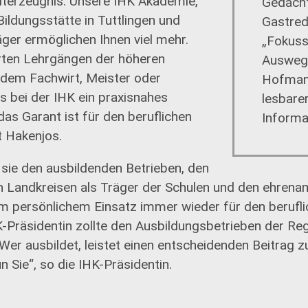
terzeugnis. Unsere IHK Akademie,
Gedächt
Bildungsstätte in Tuttlingen und
Gastred
ger ermöglichen Ihnen viel mehr.
„Fokuss
ten Lehrgängen der höheren
Ausweg 
 dem Fachwirt, Meister oder
Hofmann
es bei der IHK ein praxisnahes
lesbare
as Garant ist für den beruflichen
Informat
t Hakenjos.
sie den ausbildenden Betrieben, den
n Landkreisen als Träger der Schulen und den ehrenam
em persönlichem Einsatz immer wieder für den beruf
K-Präsidentin zollte den Ausbildungsbetrieben der Reg
er ausbildet, leistet einen entscheidenden Beitrag z
n Sie“, so die IHK-Präsidentin.