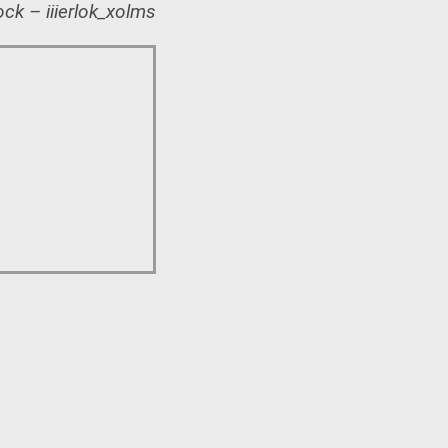
ck – iiierlok_xolms