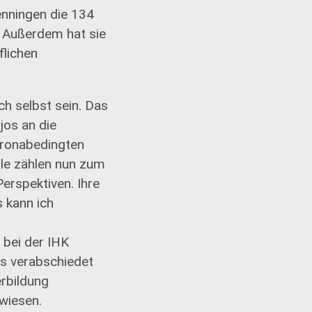
wenningen die 134
. Außerdem hat sie
flichen
ch selbst sein. Das
jos an die
oronabedingten
lle zählen nun zum
erspektiven. Ihre
 kann ich
 bei der IHK
ls verabschiedet
erbildung
ewiesen.