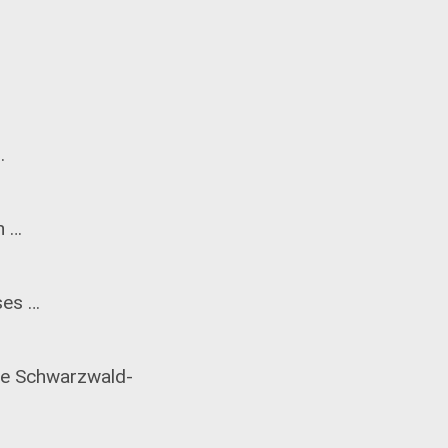
.
n …
ses …
mie Schwarzwald-