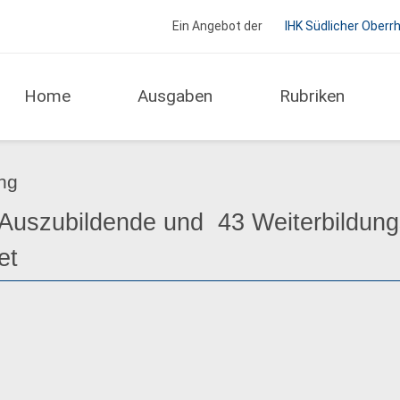
Ein Angebot der
IHK Südlicher Oberr
Home
Ausgaben
Rubriken
Regio Report IHK Schwarzwald-Baar-Heuberg
ng
Auszubildende und ­ 43 Weiterbildun
et