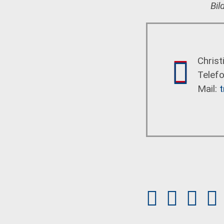
Bil
Christ
Telef
Mail: