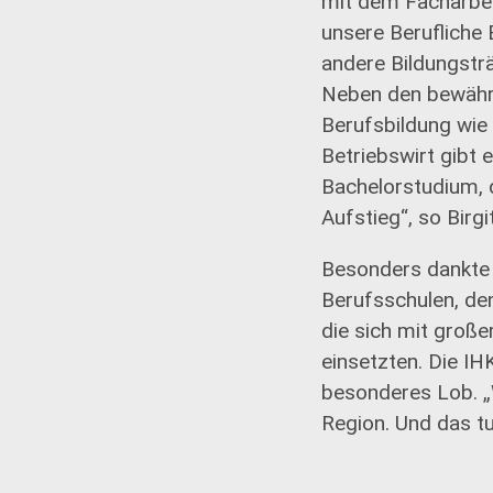
mit dem Facharbei
unsere Berufliche 
andere Bildungsträ
Neben den bewähr
Berufsbildung wie
Betriebswirt gibt 
Bachelorstudium, d
Aufstieg“, so Birgi
Besonders dankte 
Berufsschulen, de
die sich mit groß
einsetzten. Die IH
besonderes Lob. „W
Region. Und das tu