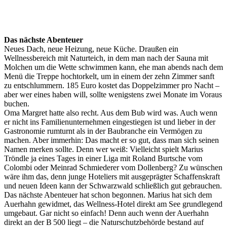
Das nächste Abenteuer
Neues Dach, neue Heizung, neue Küche. Draußen ein
Wellnessbereich mit Naturteich, in dem man nach der Sauna mit
Molchen um die Wette schwimmen kann, ehe man abends nach dem
Menü die Treppe hochtorkelt, um in einem der zehn Zimmer sanft
zu entschlummern. 185 Euro kostet das Doppelzimmer pro Nacht –
aber wer eines haben will, sollte wenigstens zwei Monate im Voraus
buchen.
Oma Margret hatte also recht. Aus dem Bub wird was. Auch wenn
er nicht ins Familienunternehmen eingestiegen ist und lieber in der
Gastronomie rumturnt als in der Baubranche ein Vermögen zu
machen. Aber immerhin: Das macht er so gut, dass man sich seinen
Namen merken sollte. Denn wer weiß: Vielleicht spielt Marius
Tröndle ja eines Tages in einer Liga mit Roland Burtsche vom
Colombi oder Meinrad Schmiederer vom Dollenberg? Zu wünschen
wäre ihm das, denn junge Hoteliers mit ausgeprägter Schaffenskraft
und neuen Ideen kann der Schwarzwald schließlich gut gebrauchen.
Das nächste Abenteuer hat schon begonnen. Marius hat sich dem
Auerhahn gewidmet, das Wellness-Hotel direkt am See grundlegend
umgebaut. Gar nicht so einfach! Denn auch wenn der Auerhahn
direkt an der B 500 liegt – die Naturschutzbehörde bestand auf