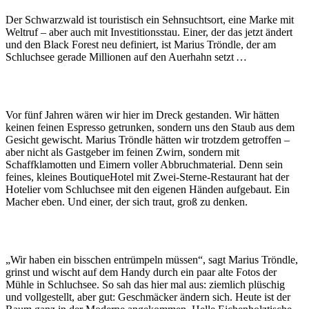
Der Schwarzwald ist touristisch ein Sehnsuchtsort, eine Marke mit
Weltruf – aber auch mit Investitionsstau. Einer, der das jetzt ändert
und den Black Forest neu definiert, ist Marius Tröndle, der am
Schluchsee gerade Millionen auf den Auerhahn setzt …
Vor fünf Jahren wären wir hier im Dreck gestanden. Wir hätten
keinen feinen Espresso getrunken, sondern uns den Staub aus dem
Gesicht gewischt. Marius Tröndle hätten wir trotzdem getroffen –
aber nicht als Gastgeber im feinen Zwirn, sondern mit
Schaffklamotten und Eimern voller Abbruchmaterial. Denn sein
feines, kleines BoutiqueHotel mit Zwei-Sterne-Restaurant hat der
Hotelier vom Schluchsee mit den eigenen Händen aufgebaut. Ein
Macher eben. Und einer, der sich traut, groß zu denken.
„Wir haben ein bisschen entrümpeln müssen“, sagt Marius Tröndle,
grinst und wischt auf dem Handy durch ein paar alte Fotos der
Mühle in Schluchsee. So sah das hier mal aus: ziemlich plüschig
und vollgestellt, aber gut: Geschmäcker ändern sich. Heute ist der