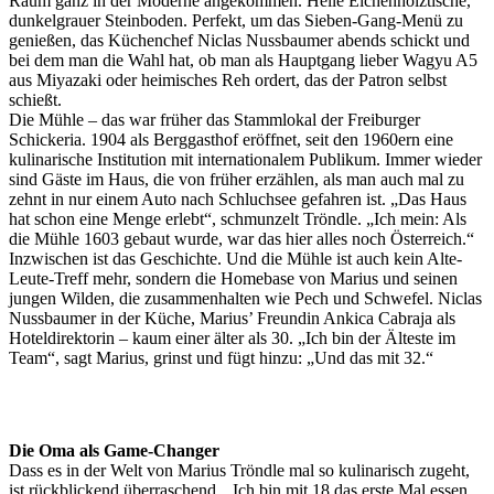
Raum ganz in der Moderne angekommen. Helle Eichenholztische,
dunkelgrauer Steinboden. Perfekt, um das Sieben-Gang-Menü zu
genießen, das Küchenchef Niclas Nussbaumer abends schickt und
bei dem man die Wahl hat, ob man als Hauptgang lieber Wagyu A5
aus Miyazaki oder heimisches Reh ordert, das der Patron selbst
schießt.
Die Mühle – das war früher das Stammlokal der Freiburger
Schickeria. 1904 als Berggasthof eröffnet, seit den 1960ern eine
kulinarische Institution mit internationalem Publikum. Immer wieder
sind Gäste im Haus, die von früher erzählen, als man auch mal zu
zehnt in nur einem Auto nach Schluchsee gefahren ist. „Das Haus
hat schon eine Menge erlebt“, schmunzelt Tröndle. „Ich mein: Als
die Mühle 1603 gebaut wurde, war das hier alles noch Österreich.“
Inzwischen ist das Geschichte. Und die Mühle ist auch kein Alte-
Leute-Treff mehr, sondern die Homebase von Marius und seinen
jungen Wilden, die zusammenhalten wie Pech und Schwefel. Niclas
Nussbaumer in der Küche, Marius’ Freundin Ankica Cabraja als
Hoteldirektorin – kaum einer älter als 30. „Ich bin der Älteste im
Team“, sagt Marius, grinst und fügt hinzu: „Und das mit 32.“
Die Oma als Game-Changer
Dass es in der Welt von Marius Tröndle mal so kulinarisch zugeht,
ist rückblickend überraschend. „Ich bin mit 18 das erste Mal essen