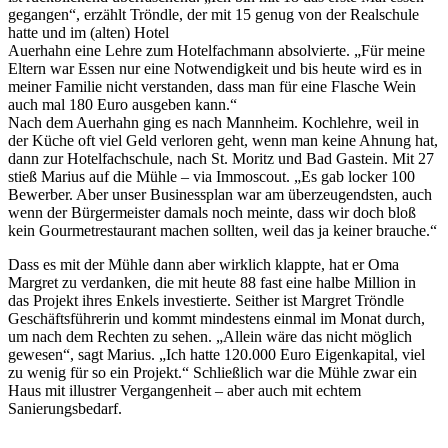
gegangen“, erzählt Tröndle, der mit 15 genug von der Realschule
hatte und im (alten) Hotel
Auerhahn eine Lehre zum Hotelfachmann absolvierte. „Für meine
Eltern war Essen nur eine Notwendigkeit und bis heute wird es in
meiner Familie nicht verstanden, dass man für eine Flasche Wein
auch mal 180 Euro ausgeben kann.“
Nach dem Auerhahn ging es nach Mannheim. Kochlehre, weil in
der Küche oft viel Geld verloren geht, wenn man keine Ahnung hat,
dann zur Hotelfachschule, nach St. Moritz und Bad Gastein. Mit 27
stieß Marius auf die Mühle – via Immoscout. „Es gab locker 100
Bewerber. Aber unser Businessplan war am überzeugendsten, auch
wenn der Bürgermeister damals noch meinte, dass wir doch bloß
kein Gourmetrestaurant machen sollten, weil das ja keiner brauche.“
Dass es mit der Mühle dann aber wirklich klappte, hat er Oma
Margret zu verdanken, die mit heute 88 fast eine halbe Million in
das Projekt ihres Enkels investierte. Seither ist Margret Tröndle
Geschäftsführerin und kommt mindestens einmal im Monat durch,
um nach dem Rechten zu sehen. „Allein wäre das nicht möglich
gewesen“, sagt Marius. „Ich hatte 120.000 Euro Eigenkapital, viel
zu wenig für so ein Projekt.“ Schließlich war die Mühle zwar ein
Haus mit illustrer Vergangenheit – aber auch mit echtem
Sanierungsbedarf.