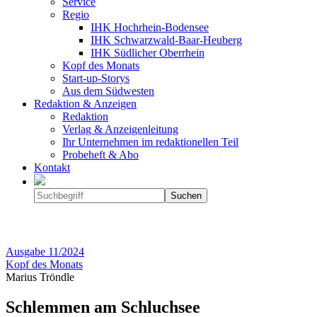
Service
Regio
IHK Hochrhein-Bodensee
IHK Schwarzwald-Baar-Heuberg
IHK Südlicher Oberrhein
Kopf des Monats
Start-up-Storys
Aus dem Südwesten
Redaktion & Anzeigen
Redaktion
Verlag & Anzeigenleitung
Ihr Unternehmen im redaktionellen Teil
Probeheft & Abo
Kontakt
Ausgabe
11/2024
Kopf des Monats
Marius Tröndle
Schlemmen am Schluchsee