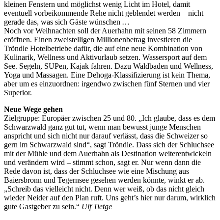
kleinen Fenstern und möglichst wenig Licht im Hotel, damit
eventuell vorbeikommende Rehe nicht geblendet werden – nicht
gerade das, was sich Gäste wünschen …
Noch vor Weihnachten soll der Auerhahn mit seinen 58 Zimmern
eröffnen. Einen zweistelligen Millionenbetrag investieren die
Tröndle Hotelbetriebe dafür, die auf eine neue Kombination von
Kulinarik, Wellness und Aktivurlaub setzen. Wassersport auf dem
See. Segeln, SUPen, Kajak fahren. Dazu Waldbaden und Wellness,
Yoga und Massagen. Eine Dehoga-Klassifizierung ist kein Thema,
aber um es einzuordnen: irgendwo zwischen fünf Sternen und vier
Superior.
Neue Wege gehen
Zielgruppe: Europäer zwischen 25 und 80. „Ich glaube, dass es dem
Schwarzwald ganz gut tut, wenn man bewusst junge Menschen
anspricht und sich nicht nur darauf verlässt, dass die Schweizer so
gern im Schwarzwald sind“, sagt Tröndle. Dass sich der Schluchsee
mit der Mühle und dem Auerhahn als Destination weiterentwickeln
und verändern wird – stimmt schon, sagt er. Nur wenn dann die
Rede davon ist, dass der Schluchsee wie eine Mischung aus
Baiersbronn und Tegernsee gesehen werden könnte, winkt er ab.
„Schreib das vielleicht nicht. Denn wer weiß, ob das nicht gleich
wieder Neider auf den Plan ruft. Uns geht’s hier nur darum, wirklich
gute Gastgeber zu sein.“
Ulf Tietge