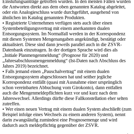
Einstufungsanträge getroffen wurden. In den meisten Fällen wurden
die Antworten direkt aus dem oben genannten Katalog abgeleitet,
oder ein Analogieschluss wurde durchgeführt, ausgehend von
ähnlichen im Katalog genannten Produkten.
• Registrierte Unternehmen verfügen stets auch über einen
Systembeteiligungsvertrag mit einem anerkannten dualen
Entsorgungssystem. Im Normalfall werden in der Korrespondenz
mit diesen Systemen Mengenangaben angekündigt, bestätigt oder
aktualisiert. Diese sind dann jeweils parallel auch in die ZSVR-
Datenbank einzutragen. In der dortigen Sprache wird dies als
„Initiale Planmengenmeldung“ (Prognose für 2020) und
„Jahresabschlussmengenmeldung“ (Ist-Daten nach Abschluss des
Jahres 2019) bezeichnet.
• Falls jemand einen „Pauschalvertrag“ mit einem dualen
Entsorgungssystem abgeschlossen hat und seither jegliche
Korrespondenz entfällt (quasi mit Ausnahme einer ursprünglich
schon vereinbarten Abbuchung vom Girokonto), dann entfallen
auch die Mengenmeldepflichten kurz vor und kurz nach dem
Jahreswechsel. Allerdings dürfte diese Fallkonstellation eher selten
zutreffen.
• Wer einen neuen Vertrag mit einem dualen System abschließt (zum
Beispiel infolge eines Wechsels zu einem anderen System), nennt
darin zwangsläufig zumindest eine Prognosemenge und wird
dadurch auch meldepflichtig gegenüber der ZSVR.