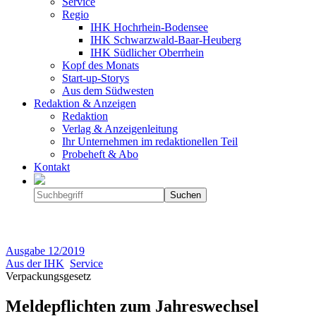
Service
Regio
IHK Hochrhein-Bodensee
IHK Schwarzwald-Baar-Heuberg
IHK Südlicher Oberrhein
Kopf des Monats
Start-up-Storys
Aus dem Südwesten
Redaktion & Anzeigen
Redaktion
Verlag & Anzeigenleitung
Ihr Unternehmen im redaktionellen Teil
Probeheft & Abo
Kontakt
Ausgabe
12/2019
Aus der IHK
Service
Verpackungsgesetz
Meldepflichten zum Jahreswechsel