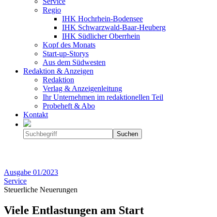
Service
Regio
IHK Hochrhein-Bodensee
IHK Schwarzwald-Baar-Heuberg
IHK Südlicher Oberrhein
Kopf des Monats
Start-up-Storys
Aus dem Südwesten
Redaktion & Anzeigen
Redaktion
Verlag & Anzeigenleitung
Ihr Unternehmen im redaktionellen Teil
Probeheft & Abo
Kontakt
Ausgabe
01/2023
Service
Steuerliche Neuerungen
Viele Entlastungen am Start