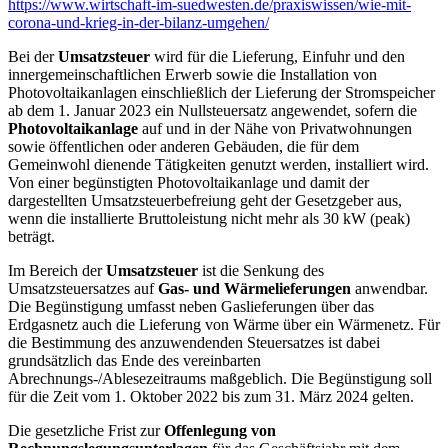
https://www.wirtschaft-im-suedwesten.de/praxiswissen/wie-mit-
corona-und-krieg-in-der-bilanz-umgehen/
Bei der
Umsatzsteuer
wird für die Lieferung, Einfuhr und den
innergemeinschaftlichen Erwerb sowie die Installation von
Photovoltaikanlagen einschließlich der Lieferung der Stromspeicher
ab dem 1. Januar 2023 ein Nullsteuersatz angewendet, sofern die
Photovoltaikanlage
auf und in der Nähe von Privatwohnungen
sowie öffentlichen oder anderen Gebäuden, die für dem
Gemeinwohl dienende Tätigkeiten genutzt werden, installiert wird.
Von einer begünstigten Photovoltaikanlage und damit der
dargestellten Umsatzsteuerbefreiung geht der Gesetzgeber aus,
wenn die installierte Bruttoleistung nicht mehr als 30 kW (peak)
beträgt.
Im Bereich der
Umsatzsteuer
ist die Senkung des
Umsatzsteuersatzes auf
Gas- und Wärmelieferungen
anwendbar.
Die Begünstigung umfasst neben Gaslieferungen über das
Erdgasnetz auch die Lieferung von Wärme über ein Wärmenetz. Für
die Bestimmung des anzuwendenden Steuersatzes ist dabei
grundsätzlich das Ende des vereinbarten
Abrechnungs-/Ablesezeitraums maßgeblich. Die Begünstigung soll
für die Zeit vom 1. Oktober 2022 bis zum 31. März 2024 gelten.
Die gesetzliche Frist zur
Offenlegung von