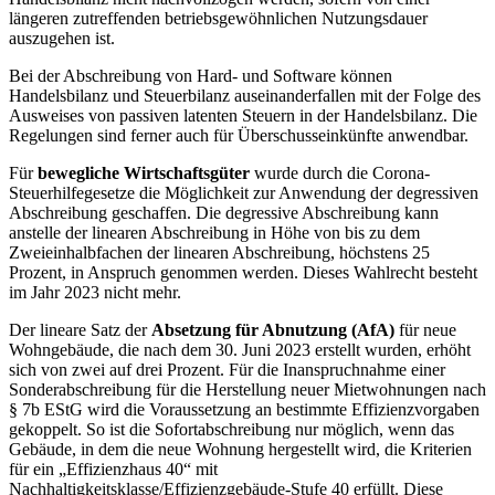
längeren zutreffenden betriebsgewöhnlichen Nutzungsdauer
auszugehen ist.
Bei der Abschreibung von Hard- und Software können
Handelsbilanz und Steuerbilanz auseinanderfallen mit der Folge des
Ausweises von passiven latenten Steuern in der Handelsbilanz. Die
Regelungen sind ferner auch für Überschusseinkünfte anwendbar.
Für
bewegliche Wirtschaftsgüter
wurde durch die Corona-
Steuerhilfegesetze die Möglichkeit zur Anwendung der degressiven
Abschreibung geschaffen. Die degressive Abschreibung kann
anstelle der linearen Abschreibung in Höhe von bis zu dem
Zweieinhalbfachen der linearen Abschreibung, höchstens 25
Prozent, in Anspruch genommen werden. Dieses Wahlrecht besteht
im Jahr 2023 nicht mehr.
Der lineare Satz der
Absetzung für Abnutzung (AfA)
für neue
Wohngebäude, die nach dem 30. Juni 2023 erstellt wurden, erhöht
sich von zwei auf drei Prozent. Für die Inanspruchnahme einer
Sonderabschreibung für die Herstellung neuer Mietwohnungen nach
§ 7b EStG wird die Voraussetzung an bestimmte Effizienzvorgaben
gekoppelt. So ist die Sofortabschreibung nur möglich, wenn das
Gebäude, in dem die neue Wohnung hergestellt wird, die Kriterien
für ein „Effizienzhaus 40“ mit
Nachhaltigkeitsklasse/Effizienzgebäude-Stufe 40 erfüllt. Diese