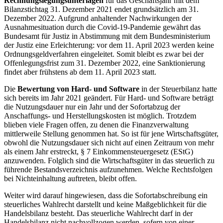
Rechnungslegungsunterlagen
für das Geschäftsjahr mit dem
Bilanzstichtag 31. Dezember 2021 endet grundsätzlich am 31.
Dezember 2022. Aufgrund anhaltender Nachwirkungen der
Ausnahmesituation durch die Covid-19-Pandemie gewährt das
Bundesamt für Justiz in Abstimmung mit dem Bundesministerium
der Justiz eine Erleichterung: vor dem 11. April 2023 werden keine
Ordnungsgeldverfahren eingeleitet. Somit bleibt es zwar bei der
Offenlegungsfrist zum 31. Dezember 2022, eine Sanktionierung
findet aber frühstens ab dem 11. April 2023 statt.
Die
Bewertung von Hard- und Software
in der Steuerbilanz hatte
sich bereits im Jahr 2021 geändert. Für Hard- und Software beträgt
die Nutzungsdauer nur ein Jahr und der Sofortabzug der
Anschaffungs- und Herstellungskosten ist möglich. Trotzdem
blieben viele Fragen offen, zu denen die Finanzverwaltung
mittlerweile Stellung genommen hat. So ist für jene Wirtschaftsgüter,
obwohl die Nutzungsdauer sich nicht auf einen Zeitraum von mehr
als einem Jahr erstreckt, § 7 Einkommensteuergesetz (EStG)
anzuwenden. Folglich sind die Wirtschaftsgüter in das steuerlich zu
führende Bestandsverzeichnis aufzunehmen. Welche Rechtsfolgen
bei Nichteinhaltung auftreten, bleibt offen.
Weiter wird darauf hingewiesen, dass die Sofortabschreibung ein
steuerliches Wahlrecht darstellt und keine Maßgeblichkeit für die
Handelsbilanz besteht. Das steuerliche Wahlrecht darf in der
Handelsbilanz nicht nachvollzogen werden, sofern von einer