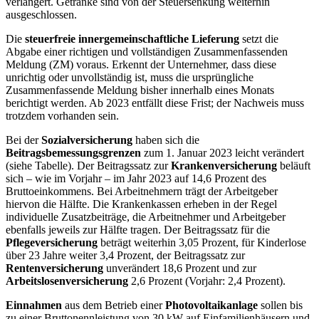
verlängert. Getränke sind von der Steuersenkung weiterhin
ausgeschlossen.
Die
steuerfreie innergemeinschaftliche Lieferung
setzt die
Abgabe einer richtigen und vollständigen Zusammenfassenden
Meldung (ZM) voraus. Erkennt der Unternehmer, dass diese
unrichtig oder unvollständig ist, muss die ursprüngliche
Zusammenfassende Meldung bisher innerhalb eines Monats
berichtigt werden. Ab 2023 entfällt diese Frist; der Nachweis muss
trotzdem vorhanden sein.
Bei der
Sozialversicherung
haben sich die
Beitragsbemessungsgrenzen
zum 1. Januar 2023 leicht verändert
(siehe Tabelle). Der Beitragssatz zur
Krankenversicherung
beläuft
sich – wie im Vorjahr – im Jahr 2023 auf 14,6 Prozent des
Bruttoeinkommens. Bei Arbeitnehmern trägt der Arbeitgeber
hiervon die Hälfte. Die Krankenkassen erheben in der Regel
individuelle Zusatzbeiträge, die Arbeitnehmer und Arbeitgeber
ebenfalls jeweils zur Hälfte tragen. Der Beitragssatz für die
Pflegeversicherung
beträgt weiterhin 3,05 Prozent, für Kinderlose
über 23 Jahre weiter 3,4 Prozent, der Beitragssatz zur
Rentenversicherung
unverändert 18,6 Prozent und zur
Arbeitslosenversicherung
2,6 Prozent (Vorjahr: 2,4 Prozent).
Einnahmen
aus dem Betrieb einer
Photovoltaikanlage
sollen bis
zu einer Bruttonennleistung von 30 kW auf Einfamilienhäusern und