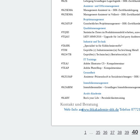
#KZE
Lehrgang Grundlagen Lagerlogistik – IHK-Zertifikats
Assistenz- und Officemanagement
#KZSEMA
Management-Assistent/-in – IHK-Zertifikatslehrgang
#KZSEMA
Management-Assistent/-in Vollzeit – IHK-Zertifikatsl
Projektmanagement
#KZATGP
Ganzheitliches Projektmanagement – IHK-Zertifikatsl
Qualitätsmanagement
#TQSD
Statistische Daten im Produktionsumfeld erheben, ausw
#TQAU
IATF 16949:2016 – Upgrade für 1st/2nd party Auditor
Industrie und Technik
#TASFK
„Spezialist/-in für Kühlschmierstoffe“
#TIM
Geprüfte (r) Industriemeister(in) Fachrichtung Metall
#KLWTB
Geprüfte(r) Technische(r) Betriebswirt(in) 18
IT Trainings
#TEAJ
Adobe Illustrator CS – Kompaktseminar
#TEAP
Adobe PhotoShop – Kompaktseminar
Gesundheit
#KZGSAP
Assistenz-/Präsenzkraft in Sozialeinrichtungen – IHK-
Immobilienmanagement
#KZABIM
Immobilienmakler – Grundlagen Immobilienmanagemen
Azubi-Akademie
#KARY
Rock your Life – Persönlichkeitstraining
Kontakt und Beratung
Web-Info auf
www.ihkakademie-sbh.de
, Telefon 0772
Das Angebot weiterer Weiterbildungsanbieter ist zu finden unter
www.wis.ihk.de
40
1
…
35
36
37
38
39