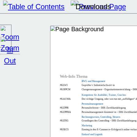
Web-Info Thema
BWL und Management
#KLWI
Geprüfte/-r Industriefachwirt/-in
#KSFPCM
Changemanagement - Organisationsentwicklung – IHK-
Kompetenz für Ausbilder, Trainer, Coaches
#KAUMA
Der richtige Umgang, oder was tun mit „auffälligen“ 
Personalmanagement
#KZPPR
Personalreferent – IHK-Zertifikatslehrgang
#KZPPMA
Personalmanagement-Assistent/-in – IHK-Zertifikatsl
Rechnungswesen, Controlling, Steuern
#KZFIG
Grundlagen des Controlling – IHK-Zertifikatslehrgang
Marketing
#KSECS
Einstieg in den E-Commerce-Erfolgreich online verka
Einkauf und Logistik