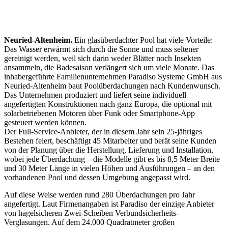
Neuried-Altenheim.
Ein glasüberdachter Pool hat viele Vorteile:
Das Wasser erwärmt sich durch die Sonne und muss seltener
gereinigt werden, weil sich darin weder Blätter noch Insekten
ansammeln, die Badesaison verlängert sich um viele Monate. Das
inhabergeführte Familienunternehmen Paradiso Systeme GmbH aus
Neuried-Altenheim baut Poolüberdachungen nach Kundenwunsch.
Das Unternehmen produziert und liefert seine individuell
angefertigten Konstruktionen nach ganz Europa, die optional mit
solarbetriebenen Motoren über Funk oder Smartphone-App
gesteuert werden können.
Der Full-Service-Anbieter, der in diesem Jahr sein 25-jähriges
Bestehen feiert, beschäftigt 45 Mitarbeiter und berät seine Kunden
von der Planung über die Herstellung, Lieferung und Installation,
wobei jede Überdachung – die Modelle gibt es bis 8,5 Meter Breite
und 30 Meter Länge in vielen Höhen und Ausführungen – an den
vorhandenen Pool und dessen Umgebung angepasst wird.
Auf diese Weise werden rund 280 Überdachungen pro Jahr
angefertigt. Laut Firmenangaben ist Paradiso der einzige Anbieter
von hagelsicheren Zwei-Scheiben Verbundsicherheits-
Verglasungen. Auf dem 24.000 Quadratmeter großen