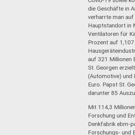
Covid-19 sowie kon
die Geschäfte in A
verharrte man auf
Hauptstandort in 
Ventilatoren für K
Prozent auf 1,107 
Hausgeräteindustr
auf 321 Millione
St. Georgen erzie
(Automotive) und 
Euro. Papst St. G
darunter 85 Auszu
Mit 114,3 Million
Forschung und Entw
Denkfabrik ebm-p
Forschungs- und En