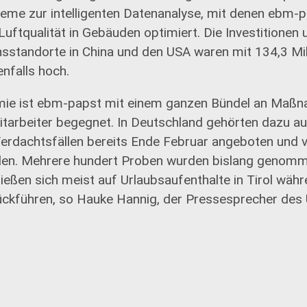
me zur intelligenten Datenanalyse, mit denen ebm-p
Luftqualität in Gebäuden optimiert. Die Investitionen
nsstandorte in China und den USA waren mit 134,3 Mil
enfalls hoch.
ie ist ebm-papst mit einem ganzen Bündel an Maßn
itarbeiter begegnet. In Deutschland gehörten dazu a
 Verdachtsfällen bereits Ende Februar angeboten und
den. Mehrere hundert Proben wurden bislang genomm
ließen sich meist auf Urlaubsaufenthalte in Tirol wä
ckführen, so Hauke Hannig, der Pressesprecher des