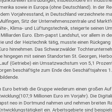
junkturellen Eintrübungen, insbesondere im Industrieb
merika sowie in Europa (ohne Deutschland). In der Re
 dem Vorjahresstand, in Deutschland verzeichnete m
Mulfingen, Sitz der Unternehmenszentrale und Marktf
älte-, Klima- und Lüftungstechnik, steigerte seinen U
Milliarden Euro. Ebm-papst Landshut, vor allem in de
ie und der Heiztechnik tätig, musste einen Rückgang
n Euro hinnehmen. Das Schwarzwälder Tochteruntern
lte hingegen mit seinen Standorten St. Georgen, Herb
Lauf (Getriebe) ein Umsatzwachstum von 5,1 Prozent
eorgen beschäftigte zum Ende des Geschäftsjahres 1.
bildende.
en Euro betrieb die Gruppe wiederum einen großen Au
icklung(107,9 Millionen Euro im Vorjahr). Die Digital
apst neo in Dortmund nahmen und nehmen breiten Ra
twicklungstätigkeit ein. Arbeitsgebiete sind beispie