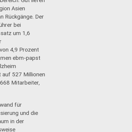
ereich. Gut liefen
gion Asien
an Rückgänge. Der
ührer bei
msatz um 1,6
r
 von 4,9 Prozent
ehmen ebm-papst
olzheim
 auf 527 Millionen
668 Mitarbeiter,
fwand für
isierung und die
um in der
lsweise