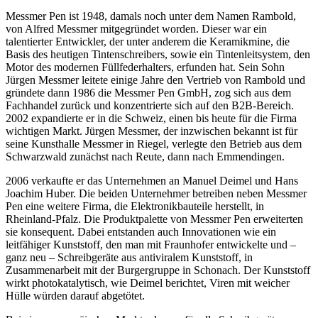
Messmer Pen ist 1948, damals noch unter dem Namen Rambold,
von Alfred Messmer mitgegründet worden. Dieser war ein
talentierter Entwickler, der unter anderem die Keramikmine, die
Basis des heutigen Tintenschreibers, sowie ein Tintenleitsystem, den
Motor des modernen Füllfederhalters, erfunden hat. Sein Sohn
Jürgen Messmer leitete einige Jahre den Vertrieb von Rambold und
gründete dann 1986 die Messmer Pen GmbH, zog sich aus dem
Fachhandel zurück und konzentrierte sich auf den B2B-Bereich.
2002 expandierte er in die Schweiz, einen bis heute für die Firma
wichtigen Markt. Jürgen Messmer, der inzwischen bekannt ist für
seine Kunsthalle Messmer in Riegel, verlegte den Betrieb aus dem
Schwarzwald zunächst nach Reute, dann nach Emmendingen.
2006 verkaufte er das Unternehmen an Manuel Deimel und Hans
Joachim Huber. Die beiden Unternehmer betreiben neben Messmer
Pen eine weitere Firma, die Elektronikbauteile herstellt, in
Rheinland-Pfalz. Die Produktpalette von Messmer Pen erweiterten
sie konsequent. Dabei entstanden auch Innovationen wie ein
leitfähiger Kunststoff, den man mit Fraunhofer entwickelte und –
ganz neu – Schreibgeräte aus antiviralem Kunststoff, in
Zusammenarbeit mit der Burgergruppe in Schonach. Der Kunststoff
wirkt photokatalytisch, wie Deimel berichtet, Viren mit weicher
Hülle würden darauf abgetötet.