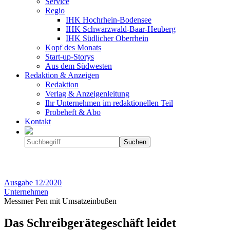
Service
Regio
IHK Hochrhein-Bodensee
IHK Schwarzwald-Baar-Heuberg
IHK Südlicher Oberrhein
Kopf des Monats
Start-up-Storys
Aus dem Südwesten
Redaktion & Anzeigen
Redaktion
Verlag & Anzeigenleitung
Ihr Unternehmen im redaktionellen Teil
Probeheft & Abo
Kontakt
Ausgabe
12/2020
Unternehmen
Messmer Pen mit Umsatzeinbußen
Das Schreibgerätegeschäft leidet