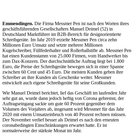
Emmendingen.
Die Firma Messmer Pen ist nach den Worten ihres
geschäftsführenden Gesellschafters Manuel Deimel (52) in
Deutschland Marktführer im B2B-Bereich für designorientierte
Schreibgeräte. Im Jahr 2019 erzielte Messmer Pen circa zehn
Millionen Euro Umsatz und setzte mehrere Millionen
Kugelschreiber, Füllfederhalter und Rollerballstifte ab. Messmer Pen
hat einen Kundenstamm von 25.000 Firmen, vom Handwerker bis
zum Dax-Konzern. Der durchschnittliche Auftrag liegt bei 1.800
Euro, die Preise der Schreibgeräte bewegen sich in einer Spanne
zwischen 60 Cent und 45 Euro. Die meisten Kunden geben ihre
Schreiber an ihre Kunden als Geschenke weiter. Messmer
entwickelt auch eigene Schreibgeräte für seine Großkunden.
Wie Manuel Deimel berichtet, lief das Geschäft im laufenden Jahr
sehr gut an, wurde dann jedoch heftig von Corona gebremst, der
Auftragseingang sackte um gute 60 Prozent gegenüber dem
Volumen des Vorjahres ab, insgesamt wird Messmer für das Jahr
2020 mit einem Umsatzeinbruch von 40 Prozent rechnen müssen.
Der November verlief besser als Deimel es nach den erneuten
coronabedingten Einschränkungen erwartet hatte. Er ist
normalerweise der stärkste Monat im Jahr.