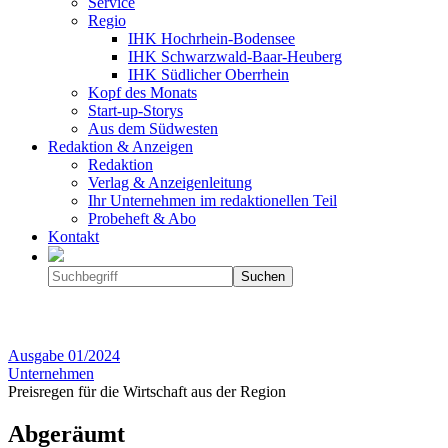
Service
Regio
IHK Hochrhein-Bodensee
IHK Schwarzwald-Baar-Heuberg
IHK Südlicher Oberrhein
Kopf des Monats
Start-up-Storys
Aus dem Südwesten
Redaktion & Anzeigen
Redaktion
Verlag & Anzeigenleitung
Ihr Unternehmen im redaktionellen Teil
Probeheft & Abo
Kontakt
Ausgabe
01/2024
Unternehmen
Preisregen für die Wirtschaft aus der Region
Abgeräumt