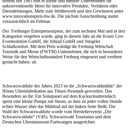
Bereits seit 1985 ehrt er kleine und mittlere Unternehmen für
unkonventionelle Ideen für innovative Produkte, Verfahren oder
Dienstleistungen. Mehr zum Wettbewerb und den Gewinnern unter
www.innovationspreis-bw.de. Die nächste Ausschreibung startet
voraussichtlich im Februar.
Der Freiburger Entrepreneurpreis, der zum sechsten Mal und in drei
Kategorien vergeben wurde, ging in diesem Jahr an die Kranz Live
Eventsolution GmbH, die Jobrad GmbH und Stiegeler
Schlafkomfort. Mit dem Preis würdigt die Freiburg Wirtschaft
Touristik und Messe (FWTM) Unternehmer, die sich in besonderer
Weise für den Wirtschaftsstandort Freiburg eingesetzt und verdient
gemacht haben. uh
Schwarzwalduhr des Jahres 2023 ist die „Schwarzwaldmühle“ der
Hönes Uhrenfabrikation aus Titisee-Neustadt geworden. Das
Besondere an ihr: Ein Solarpanel auf dem Kuckucksuhrendach
speist eine kleine Pumpe mit Strom, so dass zu jeder vollen Stunde
echtes Wasser über das Mühlrad auf der linken Seite fließt. Die
Wahl der Schwarzwalduhr wurde vom Herstellerverein „Die
Schwarzwalduhr“ (VdS), Schwarzwald Tourismus und dem
Deutschen Uhrenmuseum Furtwangen ausgerichtet.