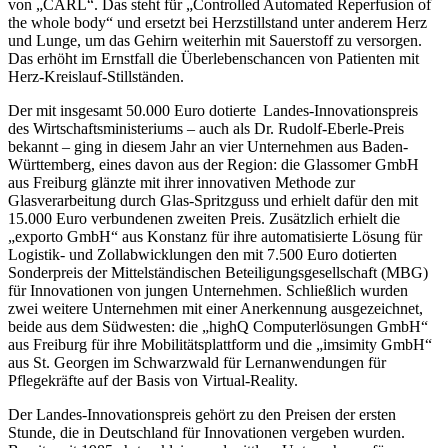
von „CARL“. Das steht für „Controlled Automated Reperfusion of
the whole body“ und ersetzt bei Herzstillstand unter anderem Herz
und Lunge, um das Gehirn weiterhin mit Sauerstoff zu versorgen.
Das erhöht im Ernstfall die Überlebenschancen von Patienten mit
Herz-Kreislauf-Stillständen.
Der mit insgesamt 50.000 Euro dotierte Landes-Innovationspreis
des Wirtschaftsministeriums – auch als Dr. Rudolf-Eberle-Preis
bekannt – ging in diesem Jahr an vier Unternehmen aus Baden-
Württemberg, eines davon aus der Region: die Glassomer GmbH
aus Freiburg glänzte mit ihrer innovativen Methode zur
Glasverarbeitung durch Glas-Spritzguss und erhielt dafür den mit
15.000 Euro verbundenen zweiten Preis. Zusätzlich erhielt die
„exporto GmbH“ aus Konstanz für ihre automatisierte Lösung für
Logistik- und Zollabwicklungen den mit 7.500 Euro dotierten
Sonderpreis der Mittelständischen Beteiligungsgesellschaft (MBG)
für Innovationen von jungen Unternehmen. Schließlich wurden
zwei weitere Unternehmen mit einer Anerkennung ausgezeichnet,
beide aus dem Südwesten: die „highQ Computerlösungen GmbH“
aus Freiburg für ihre Mobilitätsplattform und die „imsimity GmbH“
aus St. Georgen im Schwarzwald für Lernanwendungen für
Pflegekräfte auf der Basis von Virtual-Reality.
Der Landes-Innovationspreis gehört zu den Preisen der ersten
Stunde, die in Deutschland für Innovationen vergeben wurden.