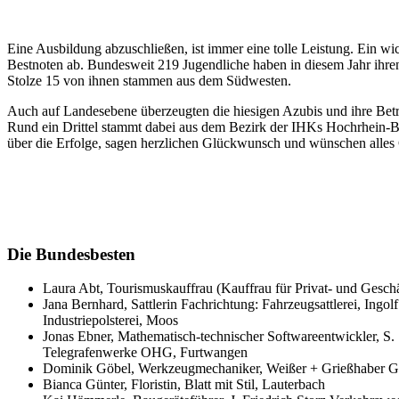
Eine Ausbildung abzuschließen, ist immer eine tolle Leistung. Ein wic
Bestnoten ab. Bundesweit 219 Jugendliche haben in diesem Jahr ihr
Stolze 15 von ihnen stammen aus dem Südwesten.
Auch auf Landesebene überzeugten die hiesigen Azubis und ihre Betri
Rund ein Drittel stammt dabei aus dem Bezirk der IHKs Hochrhein-
über die Erfolge, sagen herzlichen Glückwunsch und wünschen alles 
Die Bundesbesten
Laura Abt, Tourismuskauffrau (Kauffrau für Privat- und Gesc
Jana Bernhard, Sattlerin Fachrichtung: Fahrzeugsattlerei, Ing
Industriepolsterei, Moos
Jonas Ebner, Mathematisch-technischer Softwareentwickler, S.
Telegrafenwerke OHG, Furtwangen
Dominik Göbel, Werkzeugmechaniker, Weißer + Grießhaber
Bianca Günter, Floristin, Blatt mit Stil, Lauterbach