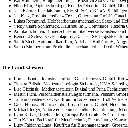
Kai Hämmerle, Baugeräteführer, J. Friedrich Storz Verkehrs
Nico Kirn, Papiertechnologe, Koehler Oberkirch GmbH, Ober
Jana Körner, Lacklaborantin, Sto SE & Co. KGaA, Stühlingen
Jan Kutz, Produktveredler – Textil, Gütermann GmbH, Gutach
Lukas Rothmund, Holzbearbeitungsmechaniker, Säge- und Hob
Vicky Claire Schimmeck, Kauffrau im E-Commerce, Historia
Annika Scholten, Binnenschifferin, Stadtwerke Konstanz Gm
Benedikt Schweizer, Fachlagerist, Dachser SE Logistikzentru
Sarah Ziech, Automobilkauffrau, Autohaus Roll GmbH, Augg
Sanna Zimmermann, Produktionsmechanikerin – Textil, Weberei
Die Landesbesten
Lorena Bantle, Industriekauffrau, Gebr. Schwarz GmbH, Rottw
Tamara Brüstle, Medientechnologin Siebdruck, UMA Schreib
Lisa Ciecinski, Mediengestalterin Digital und Print, Fachrich
Martin Ficht, Personaldienstleistungskaufmann, Pensum GmbH
Tamara Gerstenecker, Kauffrau im Einzelhandel, Lidl Vertri
Gioia Hönow, Pharmakantin, Losan Pharma GmbH, Neuenbur
Michael Jerger, Naturwerksteinmechaniker, Fachrichtung: Ma
Lynn Kaiser, Hotelfachfrau, Europa-Park GmbH & Co – Hotel
Tim Kehret, Fachkraft für Metalltechnik, Fachrichtung: Kons
Lucy Fabienne Lang, Kauffrau für Büromanagement, Gross