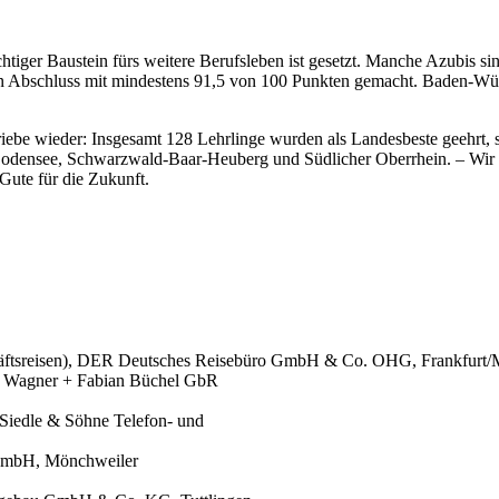
htiger Baustein fürs weitere Berufsleben ist gesetzt. Manche Azubis sin
en Abschluss mit mindestens 91,5 von 100 Punkten gemacht. Baden-Wür
ebe wieder: Insgesamt 128 Lehrlinge wurden als Landesbeste geehrt, s
Bodensee, Schwarzwald-Baar-Heuberg und Südlicher Oberrhein. – Wir 
Gute für die Zukunft.
häftsreisen), DER Deutsches Reisebüro GmbH & Co. OHG, Frankfurt/M. 
olf Wagner + Fabian Büchel GbR
 Siedle & Söhne Telefon- und
 GmbH, Mönchweiler