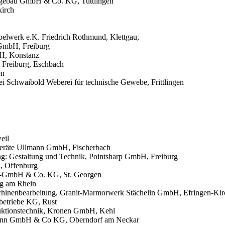
wegebau GmbH & Co. KG, Tuttlingen
kirch
elwerk e.K. Friedrich Rothmund, Klettgau,
 GmbH, Freiburg
bH, Konstanz
m Freiburg, Eschbach
en
 Schwaibold Weberei für technische Gewebe, Frittlingen
eil
geräte Ullmann GmbH, Fischerbach
tung: Gestaltung und Technik, Pointsharp GmbH, Freiburg
, Offenburg
ebs-GmbH & Co. KG, St. Georgen
g am Rhein
schinenbearbeitung, Granit-Marmorwerk Stächelin GmbH, Efringen-Ki
betriebe KG, Rust
truktionstechnik, Kronen GmbH, Kehl
mann GmbH & Co KG, Oberndorf am Neckar