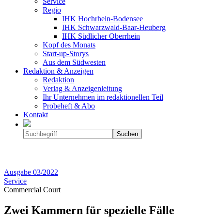
Service
Regio
IHK Hochrhein-Bodensee
IHK Schwarzwald-Baar-Heuberg
IHK Südlicher Oberrhein
Kopf des Monats
Start-up-Storys
Aus dem Südwesten
Redaktion & Anzeigen
Redaktion
Verlag & Anzeigenleitung
Ihr Unternehmen im redaktionellen Teil
Probeheft & Abo
Kontakt
Ausgabe
03/2022
Service
Commercial Court
Zwei Kammern für spezielle Fälle