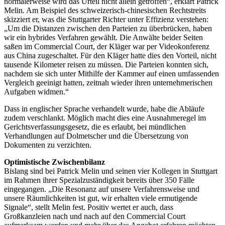
normalerweise wird das Urteil nicht allein getroffen“, erklärt Patrick
Melin. Am Beispiel des schweizerisch-chinesischen Rechtstreits
skizziert er, was die Stuttgarter Richter unter Effizienz verstehen:
„Um die Distanzen zwischen den Parteien zu überbrücken, haben
wir ein hybrides Verfahren gewählt. Die Anwälte beider Seiten
saßen im Commercial Court, der Kläger war per Videokonferenz
aus China zugeschaltet. Für den Kläger hatte dies den Vorteil, nicht
tausende Kilometer reisen zu müssen. Die Parteien konnten sich,
nachdem sie sich unter Mithilfe der Kammer auf einen umfassenden
Vergleich geeinigt hatten, zeitnah wieder ihren unternehmerischen
Aufgaben widmen.“
Dass in englischer Sprache verhandelt wurde, habe die Abläufe
zudem verschlankt. Möglich macht dies eine Ausnahmeregel im
Gerichtsverfassungsgesetz, die es erlaubt, bei mündlichen
Verhandlungen auf Dolmetscher und die Übersetzung von
Dokumenten zu verzichten.
Optimistische Zwischenbilanz
Bislang sind bei Patrick Melin und seinen vier Kollegen in Stuttgart
im Rahmen ihrer Spezialzuständigkeit bereits über 350 Fälle
eingegangen. „Die Resonanz auf unsere Verfahrensweise und
unsere Räumlichkeiten ist gut, wir erhalten viele ermutigende
Signale“, stellt Melin fest. Positiv wertet er auch, dass
Großkanzleien nach und nach auf den Commercial Court