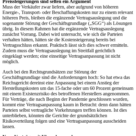
Preissteigerungen sind selten ein Argument
Muss der Verkäufer zwar liefern, aber aufgrund von höheren
Energie-, Transport- oder Beschaffungskosten nur zu einem relevant
höheren Preis, bleiben die ergänzende Vertragsauslegung und die
sogenannte Störung der Geschäftsgrundlage („SGG“) als Lösungen
übrig. In diesem Rahmen hat die ergänzende Vertragsauslegung
zunächst Vorrang. Dabei wird untersucht, wie sich die Parteien
verhalten hätten, hätten sie die Kostensteigerung bereits bei
Vertragsschluss erkannt. Praktisch lässt sich dies schwer ermitteln.
Zudem muss die Vertragsauslegung im Streitfall gerichtlich
eingeklagt werden; eine einseitige Vertragsanpassung ist nicht
möglich.
Auch bei den Rechtsgrundsätzen zur Störung der
Geschäftsgrundlage sind die Anforderungen hoch: So hat etwa das
Reichsgericht dereinst eine Anpassung bei einem Anstieg der
Herstellungskosten um das 15-fache oder um 60 Prozent gemeinsam
mit einem Existenzrisiko des betroffenen Herstellers angenommen.
Für Verträge, die nach Beginn der Pandemie geschlossen wurden,
kommt eine Vertragsanpassung kaum in Betracht: denn dann hätten
Parteien selbst vertragliche Vorkehrungen treffen können. Ist dies
unterblieben, könnten die Gerichte der grundsätzlichen
Risikoverteilung folgen und eine Vertragsanpassung ausscheiden
lassen.