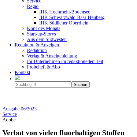
Service
Regio
IHK Hochrhein-Bodensee
IHK Schwarzwald-Baar-Heuberg
IHK Südlicher Oberrhein
Kopf des Monats
Start-up-Storys
Aus dem Südwesten
Redaktion & Anzeigen
Redaktion
Verlag & Anzeigenleitung
Ihr Unternehmen im redaktionellen Teil
Probeheft & Abo
Kontakt
Ausgabe
06/2023
Service
Adobe
Verbot von vielen fluorhaltigen Stoffen