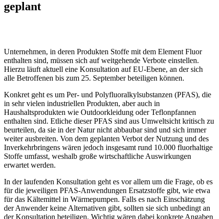
geplant
Unternehmen, in deren Produkten Stoffe mit dem Element Fluor
enthalten sind, müssen sich auf weitgehende Verbote einstellen.
Hierzu läuft aktuell eine Konsultation auf EU-Ebene, an der sich
alle Betroffenen bis zum 25. September beteiligen können.
Konkret geht es um Per- und Polyfluoralkylsubstanzen (PFAS), die
in sehr vielen industriellen Produkten, aber auch in
Haushaltsprodukten wie Outdoorkleidung oder Teflonpfannen
enthalten sind. Etliche dieser PFAS sind aus Umweltsicht kritisch zu
beurteilen, da sie in der Natur nicht abbaubar sind und sich immer
weiter ausbreiten. Von dem geplanten Verbot der Nutzung und des
Inverkehrbringens wären jedoch insgesamt rund 10.000 fluorhaltige
Stoffe umfasst, weshalb große wirtschaftliche Auswirkungen
erwartet werden.
In der laufenden Konsultation geht es vor allem um die Frage, ob es
für die jeweiligen PFAS-Anwendungen Ersatzstoffe gibt, wie etwa
für das Kältemittel in Wärmepumpen. Falls es nach Einschätzung
der Anwender keine Alternativen gibt, sollten sie sich unbedingt an
der Konsultation beteiligen. Wichtig wären dabei konkrete Angaben