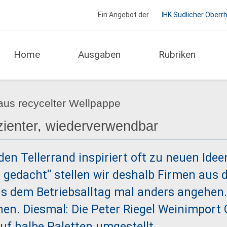
Ein Angebot der
IHK Südlicher Oberr
Home
Ausgaben
Rubriken
Service
 aus recycelter Wellpappe
izienter, wiederverwendbar
 den Tellerrand inspiriert oft zu neuen Ide
 gedacht“ stellen wir deshalb Firmen aus d
s dem Betriebsalltag mal anders angehen
n. Diesmal: Die Peter Riegel Weinimport
uf halbe Paletten umgestellt.