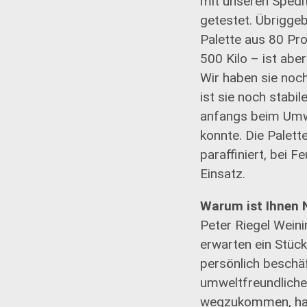
mit unseren Spedi
getestet. Übriggeb
Palette aus 80 Pro
500 Kilo – ist abe
Wir haben sie noc
ist sie noch stabi
anfangs beim Umwi
konnte. Die Palet
paraffiniert, bei F
Einsatz.
Warum ist Ihnen 
Peter Riegel Wein
erwarten ein Stück
persönlich beschäf
umweltfreundlicher
wegzukommen, habe