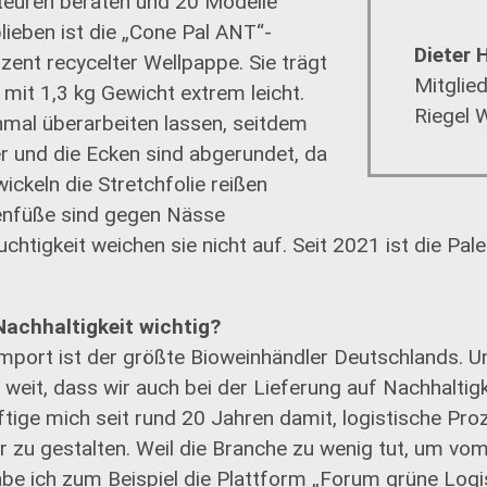
teuren beraten und 20 Modelle
lieben ist die „Cone Pal ANT“-
Dieter 
zent recycelter Wellpappe. Sie trägt
Mitglie
r mit 1,3 kg Gewicht extrem leicht.
Riegel 
hmal überarbeiten lassen, seitdem
ler und die Ecken sind abgerundet, da
ckeln die Stretchfolie reißen
tenfüße sind gegen Nässe
euchtigkeit weichen sie nicht auf. Seit 2021 ist die Pal
Nachhaltigkeit wichtig?
import ist der größte Bioweinhändler Deutschlands. U
 weit, dass wir auch bei der Lieferung auf Nachhaltigk
tige mich seit rund 20 Jahren damit, logistische Pro
 zu gestalten. Weil die Branche zu wenig tut, um vom
 ich zum Beispiel die Plattform „Forum grüne Logis