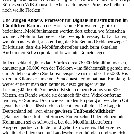
Sörries von WIK-Consult. „Aber nach unserer Prognose bleiben
noch weiße Flecken.“
Und
Jürgen Anders, Professor für Digitale Infrastrukturen im
Ländlichen Raum
an der Hochschule Furtwangen, gibt zu
bedenken: „Mobilfunkmasten werden dort gebaut, wo Menschen
wohnen. Mobilfunkanbieter haben wenig Interesse, dort zu bauen,
wo niemand wohnt, also entlang der Straßen und Schienenwege.“
Er kritisiert, dass die Mobilfunkbetreiber auch beim aktuellen
Ausbau den Schwerpunkt auf bewohnte Gebiete legen.
In Deutschland gibt es laut Sörries circa 76.000 Mobilfunkmasten,
darunter gut 30.000 von der Telekom – im flächenmäßig gerade mal
ein Drittel so großen Südkorea beispielsweise sind es 150.000. Bis
zu zehn Kilometer um einen Sendemast herum hat man Empfang. Je
weiter entfernt man sich befindet, desto geringer ist die
Leistungsfähigkeit. Am besten ist sie in einem Radius von 300
Metern, am Rande würde sie dennoch für eine Videokonferenz
reichen, so Sörries. Doch wie es um den Empfang an welchem Ort
genau bestellt ist, lässt nicht so leicht herausfinden. Die Lage in
Deutschland sei „von einer
gewissen Unübersichtlichkeit
“
gekennzeichnet, kritisiert Sörries. Für einzelne Unternehmen oder
Kommunen sei es schwierig, bei den Mobilfunkbetreibern
Ansprechpartner zu finden und gehört zu werden. Daher sei es
wichtig, die Interessen auf Landesebene zu bündeln und zugleich