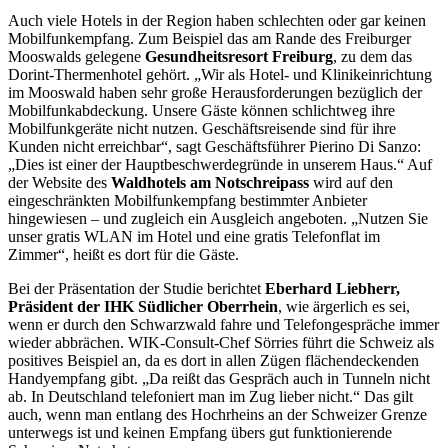
Auch viele Hotels in der Region haben schlechten oder gar keinen
Mobilfunkempfang. Zum Beispiel das am Rande des Freiburger
Mooswalds gelegene
Gesundheitsresort Freiburg
, zu dem das
Dorint-Thermenhotel gehört. „Wir als Hotel- und Klinikeinrichtung
im Mooswald haben sehr große Herausforderungen bezüglich der
Mobilfunkabdeckung. Unsere Gäste können schlichtweg ihre
Mobilfunkgeräte nicht nutzen. Geschäftsreisende sind für ihre
Kunden nicht erreichbar“, sagt Geschäftsführer Pierino Di Sanzo:
„Dies ist einer der Hauptbeschwerdegründe in unserem Haus.“ Auf
der Website des
Waldhotels am Notschreipass
wird auf den
eingeschränkten Mobilfunkempfang bestimmter Anbieter
hingewiesen – und zugleich ein Ausgleich angeboten. „Nutzen Sie
unser gratis WLAN im Hotel und eine gratis Telefonflat im
Zimmer“, heißt es dort für die Gäste.
Bei der Präsentation der Studie berichtet
Eberhard Liebherr,
Präsident der IHK Südlicher Oberrhein
, wie ärgerlich es sei,
wenn er durch den Schwarzwald fahre und Telefongespräche immer
wieder abbrächen. WIK-Consult-Chef Sörries führt die Schweiz als
positives Beispiel an, da es dort in allen Zügen flächendeckenden
Handyempfang gibt. „Da reißt das Gespräch auch in Tunneln nicht
ab. In Deutschland telefoniert man im Zug lieber nicht.“ Das gilt
auch, wenn man entlang des Hochrheins an der Schweizer Grenze
unterwegs ist und keinen Empfang übers gut funktionierende