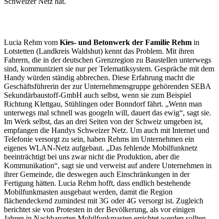
Schweizer Netz hat.
Lucia Rehm vom
Kies- und Betonwerk der Familie Rehm
in
Lotstetten (Landkreis Waldshut) kennt das Problem. Mit ihren
Fahrern, die in der deutschen Grenzregion zu Baustellen unterwegs
sind, kommuniziert sie nur per Telematiksystem. Gespräche mit dem
Handy würden ständig abbrechen. Diese Erfahrung macht die
Geschäftsführerin der zur Unternehmensgruppe gehörenden SEBA
Sekundärbaustoff-GmbH auch selbst, wenn sie zum Beispiel
Richtung Klettgau, Stühlingen oder Bonndorf fährt. „Wenn man
unterwegs mal schnell was googeln will, dauert das ewig“, sagt sie.
Im Werk selbst, das an drei Seiten von der Schweiz umgeben ist,
empfangen die Handys Schweizer Netz. Um auch mit Internet und
Telefonie versorgt zu sein, haben Rehms im Unternehmen ein
eigenes WLAN-Netz aufgebaut. „Das fehlende Mobilfunknetz
beeinträchtigt bei uns zwar nicht die Produktion, aber die
Kommunikation“, sagt sie und verweist auf andere Unternehmen in
ihrer Gemeinde, die deswegen auch Einschränkungen in der
Fertigung hätten. Lucia Rehm hofft, dass endlich bestehende
Mobilfunkmasten ausgebaut werden, damit die Region
flächendeckend zumindest mit 3G oder 4G versorgt ist. Zugleich
berichtet sie von Protesten in der Bevölkerung, als vor einigen
Jahren in Nachbarorten Mobilfunkmasten errichtet werden sollten.