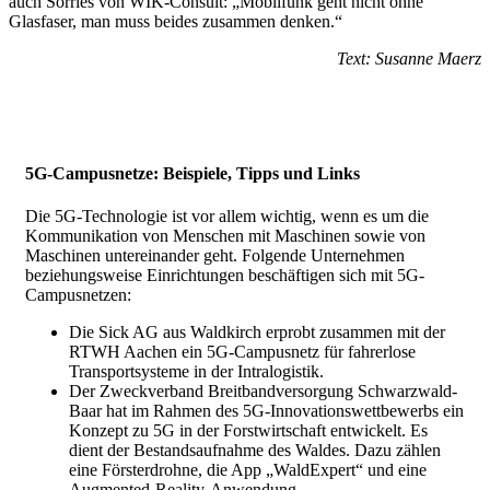
auch Sörries von WIK-Consult: „Mobilfunk geht nicht ohne
Glasfaser, man muss beides zusammen denken.“
Text: Susanne Maerz
5G-Campusnetze: Beispiele, Tipps und Links
Die 5G-Technologie ist vor allem wichtig, wenn es um die
Kommunikation von Menschen mit Maschinen sowie von
Maschinen untereinander geht. Folgende Unternehmen
beziehungsweise Einrichtungen beschäftigen sich mit 5G-
Campusnetzen:
Die Sick AG aus Waldkirch erprobt zusammen mit der
RTWH Aachen ein 5G-Campusnetz für fahrerlose
Transportsysteme in der Intralogistik.
Der Zweckverband Breitbandversorgung Schwarzwald-
Baar hat im Rahmen des 5G-Innovationswettbewerbs ein
Konzept zu 5G in der Forstwirtschaft entwickelt. Es
dient der Bestandsaufnahme des Waldes. Dazu zählen
eine Försterdrohne, die App „WaldExpert“ und eine
Augmented-Reality-Anwendung.