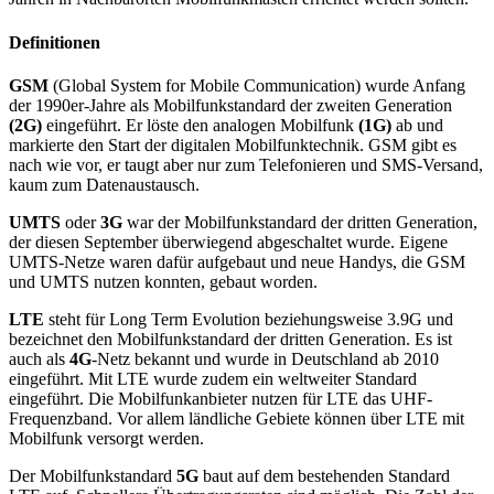
Definitionen
GSM
(Global System for Mobile Communication) wurde Anfang
der 1990er-Jahre als Mobilfunkstandard der zweiten Generation
(2G)
eingeführt. Er löste den analogen Mobilfunk
(1G)
ab und
markierte den Start der digitalen Mobilfunktechnik. GSM gibt es
nach wie vor, er taugt aber nur zum Telefonieren und SMS-Versand,
kaum zum Datenaustausch.
UMTS
oder
3G
war der Mobilfunkstandard der dritten Generation,
der diesen September überwiegend abgeschaltet wurde. Eigene
UMTS-Netze waren dafür aufgebaut und neue Handys, die GSM
und UMTS nutzen konnten, gebaut worden.
LTE
steht für Long Term Evolution beziehungsweise 3.9G und
bezeichnet den Mobilfunkstandard der dritten Generation. Es ist
auch als
4G
-Netz bekannt und wurde in Deutschland ab 2010
eingeführt. Mit LTE wurde zudem ein weltweiter Standard
eingeführt. Die Mobilfunkanbieter nutzen für LTE das UHF-
Frequenzband. Vor allem ländliche Gebiete können über LTE mit
Mobilfunk versorgt werden.
Der Mobilfunkstandard
5G
baut auf dem bestehenden Standard