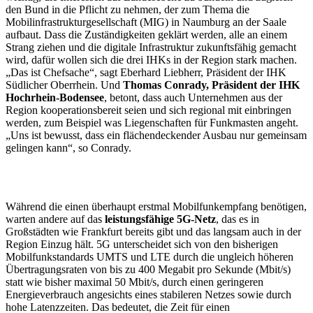
den Bund in die Pflicht zu nehmen, der zum Thema die
Mobilinfrastrukturgesellschaft (MIG) in Naumburg an der Saale
aufbaut. Dass die Zuständigkeiten geklärt werden, alle an einem
Strang ziehen und die digitale Infrastruktur zukunftsfähig gemacht
wird, dafür wollen sich die drei IHKs in der Region stark machen.
„Das ist Chefsache“, sagt Eberhard Liebherr, Präsident der IHK
Südlicher Oberrhein. Und
Thomas Conrady, Präsident der IHK
Hochrhein-Bodensee
, betont, dass auch Unternehmen aus der
Region kooperationsbereit seien und sich regional mit einbringen
werden, zum Beispiel was Liegenschaften für Funkmasten angeht.
„Uns ist bewusst, dass ein flächendeckender Ausbau nur gemeinsam
gelingen kann“, so Conrady.
Während die einen überhaupt erstmal Mobilfunkempfang benötigen,
warten andere auf das
leistungsfähige 5G-Netz
, das es in
Großstädten wie Frankfurt bereits gibt und das langsam auch in der
Region Einzug hält. 5G unterscheidet sich von den bisherigen
Mobilfunkstandards UMTS und LTE durch die ungleich höheren
Übertragungsraten von bis zu 400 Megabit pro Sekunde (Mbit/s)
statt wie bisher maximal 50 Mbit/s, durch einen geringeren
Energieverbrauch angesichts eines stabileren Netzes sowie durch
hohe Latenzzeiten. Das bedeutet, die Zeit für einen