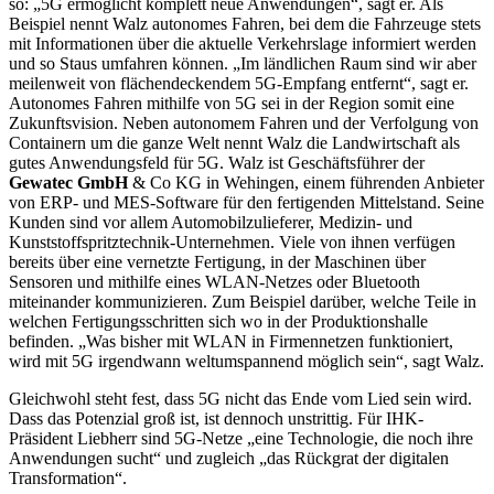
so: „5G ermöglicht komplett neue Anwendungen“, sagt er. Als
Beispiel nennt Walz autonomes Fahren, bei dem die Fahrzeuge stets
mit Informationen über die aktuelle Verkehrslage informiert werden
und so Staus umfahren können. „Im ländlichen Raum sind wir aber
meilenweit von flächendeckendem 5G-Empfang entfernt“, sagt er.
Autonomes Fahren mithilfe von 5G sei in der Region somit eine
Zukunftsvision. Neben autonomem Fahren und der Verfolgung von
Containern um die ganze Welt nennt Walz die Landwirtschaft als
gutes Anwendungsfeld für 5G. Walz ist Geschäftsführer der
Gewatec GmbH
& Co KG in Wehingen, einem führenden Anbieter
von ERP- und MES-Software für den fertigenden Mittelstand. Seine
Kunden sind vor allem Automobilzulieferer, Medizin- und
Kunststoffspritztechnik-Unternehmen. Viele von ihnen verfügen
bereits über eine vernetzte Fertigung, in der Maschinen über
Sensoren und mithilfe eines WLAN-Netzes oder Bluetooth
miteinander kommunizieren. Zum Beispiel darüber, welche Teile in
welchen Fertigungsschritten sich wo in der Produktionshalle
befinden. „Was bisher mit WLAN in Firmennetzen funktioniert,
wird mit 5G irgendwann weltumspannend möglich sein“, sagt Walz.
Gleichwohl steht fest, dass 5G nicht das Ende vom Lied sein wird.
Dass das Potenzial groß ist, ist dennoch unstrittig. Für IHK-
Präsident Liebherr sind 5G-Netze „eine Technologie, die noch ihre
Anwendungen sucht“ und zugleich „das Rückgrat der digitalen
Transformation“.