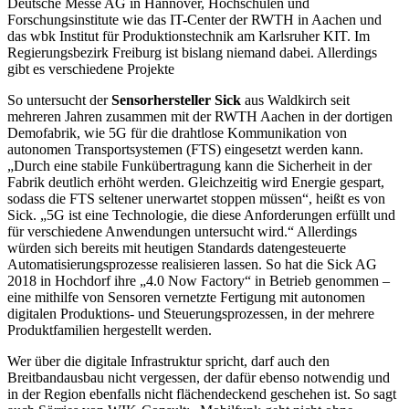
Deutsche Messe AG in Hannover, Hochschulen und
Forschungsinstitute wie das IT-Center der RWTH in Aachen und
das wbk Institut für Produktionstechnik am Karlsruher KIT. Im
Regierungsbezirk Freiburg ist bislang niemand dabei. Allerdings
gibt es verschiedene Projekte
So untersucht der
Sensorhersteller Sick
aus Waldkirch seit
mehreren Jahren zusammen mit der RWTH Aachen in der dortigen
Demofabrik, wie 5G für die drahtlose Kommunikation von
autonomen Transportsystemen (FTS) eingesetzt werden kann.
„Durch eine stabile Funkübertragung kann die Sicherheit in der
Fabrik deutlich erhöht werden. Gleichzeitig wird Energie gespart,
sodass die FTS seltener unerwartet stoppen müssen“, heißt es von
Sick. „5G ist eine Technologie, die diese Anforderungen erfüllt und
für verschiedene Anwendungen untersucht wird.“ Allerdings
würden sich bereits mit heutigen Standards datengesteuerte
Automatisierungsprozesse realisieren lassen. So hat die Sick AG
2018 in Hochdorf ihre „4.0 Now Factory“ in Betrieb genommen –
eine mithilfe von Sensoren vernetzte Fertigung mit autonomen
digitalen Produktions- und Steuerungsprozessen, in der mehrere
Produktfamilien hergestellt werden.
Wer über die digitale Infrastruktur spricht, darf auch den
Breitbandausbau nicht vergessen, der dafür ebenso notwendig und
in der Region ebenfalls nicht flächendeckend geschehen ist. So sagt