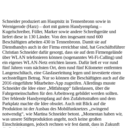
Schneider produziert am Hauptsitz in Tennenbronn sowie in
Wernigerode (Harz) – dort mit gutem Handyempfang –
Kugelschreiber, Füller, Marker sowie andere Schreibgeräte und
liefert diese in 130 Länder. Von den insgesamt rund 600
Beschäftigten arbeiten 430 in Tennenbronn. Damit sie auf
Diensthandys auch in der Firma erreichbar sind, hat Geschäftsführer
Christian Schneider dafür gesorgt, dass sie auf dem Firmengelände
über WLAN telefonieren können (sogenanntes Wi-Fi-Calling) und
ein eigenes WLAN-Netz errichten lassen. Dafür ließ er vor rund
fünf Jahren vom nächsten Ort, dem rund fünf Kilometer entfernten
Langenschiltach, eine Glasfaserleitung legen und investierte einen
sechsstelligen Betrag. Nur so können die Beschäftigten auch auf die
2016 eingeführte Mitarbeiter-App zugreifen. Allerdings musste
Schneider die Idee einer „Mitfahrapp“ fallenlassen, über die
Fahrgemeinschaften für den Arbeitsweg gebildet werden sollten.
Der fehlende Handyempfang auf den Zufahrtsstraßen und dem
Parkplatz machte die Idee obsolet. Auch mit Blick auf die
Produktion ist der Ausbau des Mobilfunknetzes „zwingend
notwendig“, wie Martina Schneider betont. „Momentan haben wir,
was unsere Stifteproduktion angeht, noch keine großen
Einschränkungen, jedoch rechnen wir fest damit, dass in Zukunft