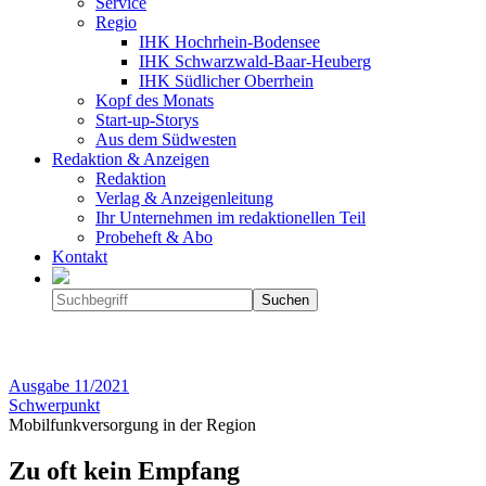
Service
Regio
IHK Hochrhein-Bodensee
IHK Schwarzwald-Baar-Heuberg
IHK Südlicher Oberrhein
Kopf des Monats
Start-up-Storys
Aus dem Südwesten
Redaktion & Anzeigen
Redaktion
Verlag & Anzeigenleitung
Ihr Unternehmen im redaktionellen Teil
Probeheft & Abo
Kontakt
Ausgabe
11/2021
Schwerpunkt
Mobilfunkversorgung in der Region
Zu oft kein Empfang