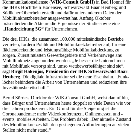
Kommunikationsdienste (
WIK-Consult GmbH
) in Bad Honnef für
die IHKs Hochrhein-Bodensee, Schwarzwald-Baar-Heuberg und
Südlicher Oberrhein erstellt und dafür unter anderem Daten der
Mobilfunknetzbetreiber ausgewertet hat. Anfang Oktober
präsentierten die Akteure die Ergebnisse der Studie sowie eine
„Handreichung 5G“
für Unternehmen.
Die drei IHKs, die zusammen 100.000 mittelständische Betriebe
vertreten, fordern Politik und Mobilfunknetzbetreiber auf, für eine
flächendeckende und leistungsfähige Mobilfunkabdeckung zu
sorgen. Zuerst müssten Gewerbegebiete und Verkehrswege ans
Mobilfunknetz angebunden werden. „Je besser die Unternehmen
mit Mobilfunk versorgt sind, umso wettbewerbsfähiger sind sie“,
sagt
Birgit Hakenjos, Präsidentin der IHK Schwarzwald-Baar-
Heuberg
. Die digitale Infrastruktur sei die neue Eisenbahn. „Funk­
löcher behindern die Arbeit von Unternehmen und reduzieren ihre
Investitionsbereitschaft.“
Bernd Sörries, Direktor der WIK-Consult GmbH, weist darauf hin,
dass Bürger und Unternehmen heute doppelt so viele Daten wie vor
drei Jahren produzieren. Ein Grund für die Steigerung ist die
Coronapandemie: mehr Videokonferenzen, Onlinemessen und -
events, mobiles Arbeiten. Das Problem dabei: „Der aktuelle Zustand
des Mobilfunknetzes hält den gestiegenen Anforderungen an vielen
Stellen nicht mehr stand.“