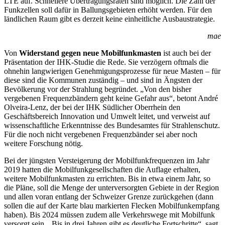
LTE auf. Schnellere Übertragungsraten sind möglich. Die Zahl der
Funkzellen soll dafür in Ballungsgebieten erhöht werden. Für den
ländlichen Raum gibt es derzeit keine einheitliche Ausbaustrategie.
mae
Von
Widerstand gegen neue Mobilfunkmasten
ist auch bei der
Präsentation der IHK-Studie die Rede. Sie verzögern oftmals die
ohnehin langwierigen Genehmigungsprozesse für neue Masten – für
diese sind die Kommunen zuständig – und sind in Ängsten der
Bevölkerung vor der Strahlung begründet. „Von den bisher
vergebenen Frequenzbändern geht keine Gefahr aus“, betont André
Olveira-Lenz, der bei der IHK Südlicher Oberrhein den
Geschäftsbereich Innovation und Umwelt leitet, und verweist auf
wissenschaftliche Erkenntnisse des Bundesamtes für Strahlenschutz.
Für die noch nicht vergebenen Frequenzbänder sei aber noch
weitere Forschung nötig.
Bei der jüngsten Versteigerung der Mobilfunkfrequenzen im Jahr
2019 hatten die Mobilfunkgesellschaften die Auflage erhalten,
weitere Mobilfunkmasten zu errichten. Bis in etwa einem Jahr, so
die Pläne, soll die Menge der unterversorgten Gebiete in der Region
und allen voran entlang der Schweizer Grenze zurückgehen (dann
sollen die auf der Karte blau markierten Flecken Mobilfunkempfang
haben). Bis 2024 müssen zudem alle Verkehrswege mit Mobilfunk
versorgt sein. „Bis in drei Jahren gibt es deutliche Fortschritte“, sagt