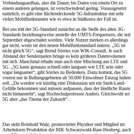
Verbindungsaufbau, also die Dauer, bis Daten von einem Ort zu
einem anderen gelangen, ist verschwindend gering. Vorausgesetzt
natürlich, es gibt eine flächendeckende 5G-Infrastruktur mit sehr
vielen Mobilfunkmasten wie es etwa in Südkorea der Fall ist.
Bei uns tritt der 5G-Standard zunächst an die Stelle des alten 3G-
Standards beziehungsweise anstelle der UMTS-Frequenzen, die seit
September abgeschaltet werden. Viele Nutzer merken es allerdings
gar nicht, wenn sie den neuen Mobilfunkstandard nutzen. „5G ist
nicht gleich 5G“, sagt Bernd Sörries von WIK-Consult. Je nach
Abstand der Sendemasten bringe es kein größeres Datenvolumen
mit sich. Manchmal erhalte man auch eine Mischung aus LTE und
5G. „5G kann genauso schnell oder langsam wie LTE sein oder
sogar langsamer“, gibt Sörries zu Bedenken. Dazu kommt, das 5G
vorerst nur in Ballungsgebieten ab 50.000 Einwohner Einzug halten
soll. „Da werden wir künftig eine Diskussion um ein Stadt-Land-
Gefälle bekommen und müssen aufpassen, dass der ländliche Raum
nicht hintansteht“, sagt Hochschulprofessor Anders. Gleichwohl sei
5G aber „das Thema der Zukunft“.
Das sieht Reinhold Walz, promovierter Physiker und Mitglied im
Arbeitskreis Produktion der IHK Schwarzwald-Baar-Heuberg, auch