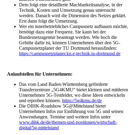
Dem folgt eine detaillierte Machbarkeitsanalyse, in der
Technik, Kosten und Umsetzung genau untersucht
werden. Danach wird die Dimension des Netzes geklärt.
Erst dann folgt die Umsetzung.
Wer ein innerbetriebliches Campusnetz aufbauen möchte,
benötigt dazu eine Frequenz. Sie kann bei der
Bundesnetzagentur beantragt werden. Wie hoch die
Gebühr dafür ist, können Unternehmen über den 5G-
Campusnetzplaner der TU Dortmund herausfinden:
https://campusnetzplaner.kn.e-technik.tu-dortmund.de
Anlaufstellen für Unternehmen:
Das vom Land Baden-Württemberg geförderte
Transferzentrum „5G4KMU“ bietet kleinen und mittleren
Unternehmen 5G-Testfelder, wo diese Ideen entwickeln
und erproben können.
https://5g4kmu.de/de
Die DIHK-Roadshow 5G@Mittelstand bietet
Unternehmen Infos zur Einführung von 5G und seinen
Anwendungen. Termine und weitere Infos unter
www.dihk.de/de/themen-und-positionen/wirtschaft-
digital/5g-mittelstand