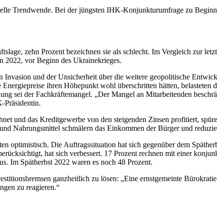
relle Trendwende. Bei der jüngsten IHK-Konjunkturumfrage zu Beginn 
tslage, zehn Prozent bezeichnen sie als schlecht. Im Vergleich zur let
ginn 2022, vor Beginn des Ukrainekrieges.
en Invasion und der Unsicherheit über die weitere geopolitische Entwi
Energiepreise ihren Höhepunkt wohl überschritten hätten, belasteten d
lung sei der Fachkräftemangel. „Der Mangel an Mitarbeitenden beschrä
-Präsidentin.
chnet und das Kreditgewerbe von den steigenden Zinsen profitiert, spür
e und Nahrungsmittel schmälern das Einkommen der Bürger und reduzi
lten optimistisch. Die Auftragssituation hat sich gegenüber dem Spätherb
berücksichtigt, hat sich verbessert. 17 Prozent rechnen mit einer kon
us. Im Spätherbst 2022 waren es noch 48 Prozent.
vestitionsbremsen ganzheitlich zu lösen: „Eine ernstgemeinte Bürokratie-
ngen zu reagieren.“