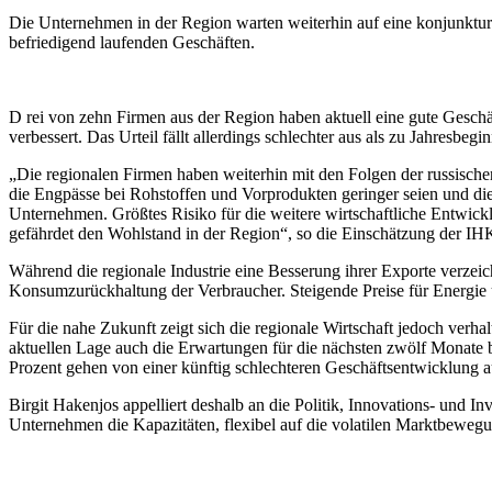
Die Unternehmen in der Region warten weiterhin auf eine konjunktu
befriedigend laufenden Geschäften.
D rei von zehn Firmen aus der Region haben aktuell eine gute Geschäf
verbessert. Das Urteil fällt allerdings schlechter aus als zu Jahresbe
„Die regionalen Firmen haben weiterhin mit den Folgen der russisch
die Engpässe bei Rohstoffen und Vorprodukten geringer seien und die 
Unternehmen. Größtes Risiko für die weitere wirtschaftliche Entwick
gefährdet den Wohlstand in der Region“, so die Einschätzung der IHK
Während die regionale Industrie eine Besserung ihrer Exporte verzei
Konsumzurückhaltung der Verbraucher. Steigende Preise für Energi
Für die nahe Zukunft zeigt sich die regionale Wirtschaft jedoch verha
aktuellen Lage auch die Erwartungen für die nächsten zwölf Monate 
Prozent gehen von einer künftig schlechteren Geschäftsentwicklung a
Birgit Hakenjos appelliert deshalb an die Politik, Innovations- und In
Unternehmen die Kapazitäten, flexibel auf die volatilen Marktbewegu