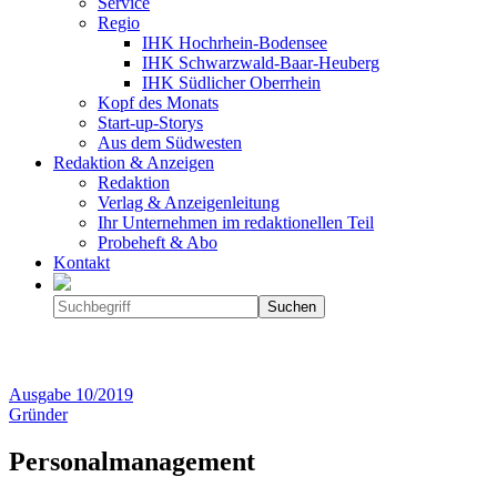
Service
Regio
IHK Hochrhein-Bodensee
IHK Schwarzwald-Baar-Heuberg
IHK Südlicher Oberrhein
Kopf des Monats
Start-up-Storys
Aus dem Südwesten
Redaktion & Anzeigen
Redaktion
Verlag & Anzeigenleitung
Ihr Unternehmen im redaktionellen Teil
Probeheft & Abo
Kontakt
Ausgabe
10/2019
Gründer
Personalmanagement