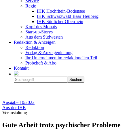
Service
Regio
IHK Hochrhein-Bodensee
IHK Schwarzwald-Baar-Heuberg
IHK Südlicher Oberrhein
Kopf des Monats
Start-up-Storys
Aus dem Südwesten
Redaktion & Anzeigen
Redaktion
Verlag & Anzeigenleitung
Ihr Unternehmen im redaktionellen Teil
Probeheft & Abo
Kontakt
Ausgabe
10/2022
Aus der IHK
Veranstaltung
Gute Arbeit trotz psychischer Probleme