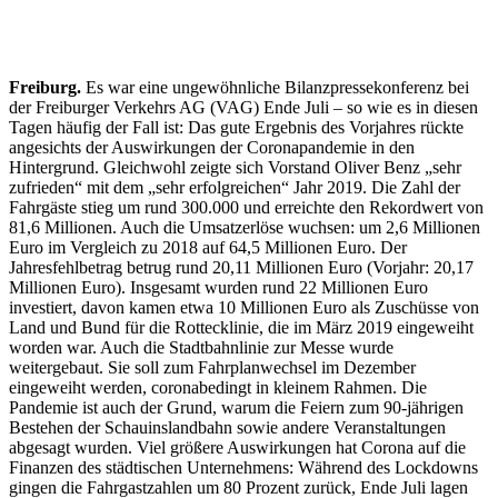
Freiburg.
Es war eine ungewöhnliche Bilanzpressekonferenz bei
der Freiburger Verkehrs AG (VAG) Ende Juli – so wie es in diesen
Tagen häufig der Fall ist: Das gute Ergebnis des Vorjahres rückte
angesichts der Auswirkungen der Coronapandemie in den
Hintergrund. Gleichwohl zeigte sich Vorstand Oliver Benz „sehr
zufrieden“ mit dem „sehr erfolgreichen“ Jahr 2019. Die Zahl der
Fahrgäste stieg um rund 300.000 und erreichte den Rekordwert von
81,6 Millionen. Auch die Umsatzerlöse wuchsen: um 2,6 Millionen
Euro im Vergleich zu 2018 auf 64,5 Millionen Euro. Der
Jahresfehlbetrag betrug rund 20,11 Millionen Euro (Vorjahr: 20,17
Millionen Euro). Insgesamt wurden rund 22 Millionen Euro
investiert, davon kamen etwa 10 Millionen Euro als Zuschüsse von
Land und Bund für die Rottecklinie, die im März 2019 eingeweiht
worden war. Auch die Stadtbahnlinie zur Messe wurde
weitergebaut. Sie soll zum Fahrplanwechsel im Dezember
eingeweiht werden, coronabedingt in kleinem Rahmen. Die
Pandemie ist auch der Grund, warum die Feiern zum 90-jährigen
Bestehen der Schauinslandbahn sowie andere Veranstaltungen
abgesagt wurden. Viel größere Auswirkungen hat Corona auf die
Finanzen des städtischen Unternehmens: Während des Lockdowns
gingen die Fahrgastzahlen um 80 Prozent zurück, Ende Juli lagen