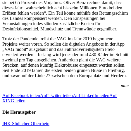
sie bei 65 Prozent des Vorjahres. Oliver Benz rechnet damit, dass
dieses Jahr „wahrscheinlich acht bis zehn Millionen Euro bei den
Erlösen fehlen werden“. Ein Teil könne mithilfe des Rettungsschirm
des Landes kompensiert werden. Den Einsparungen bei
Veranstaltungen indes stünden zusätzliche Kosten für
Desinfektionsmittel, Mundschutz und Trennwände gegenüber.
Trotz der Pandemie treibt die VAG im Jahr 2019 begonnene
Projekte weiter voran. So sollen die digitalen Angebote in der App
„VAG mobil“ ausgebaut und das Fahrradverleihsystem Frelo
erweitert werden – bislang wird jedes der rund 430 Räder im Schnitt
zweimal pro Tag ausgeliehen. Außerdem plant die VAG weitere
Strecken, auf denen künftig Elektrobusse eingesetzt werden sollen.
Seit Ende 2019 fahren die ersten beiden grünen Busse in Freiburg,
und zwar auf der Linie 27 zwischen dem Europaplatz und Herdern.
mae
Auf Facebook teilen
Auf Twitter teilen
Auf LinkedIn teilen
Auf
XING teilen
Die Herausgeber
IHK Südlicher Oberrhein