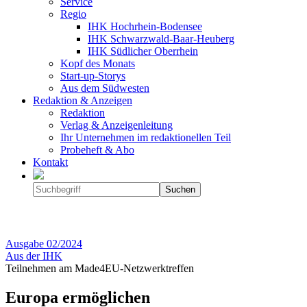
Service
Regio
IHK Hochrhein-Bodensee
IHK Schwarzwald-Baar-Heuberg
IHK Südlicher Oberrhein
Kopf des Monats
Start-up-Storys
Aus dem Südwesten
Redaktion & Anzeigen
Redaktion
Verlag & Anzeigenleitung
Ihr Unternehmen im redaktionellen Teil
Probeheft & Abo
Kontakt
Ausgabe
02/2024
Aus der IHK
Teilnehmen am Made4EU-Netzwerktreffen
Europa ermöglichen