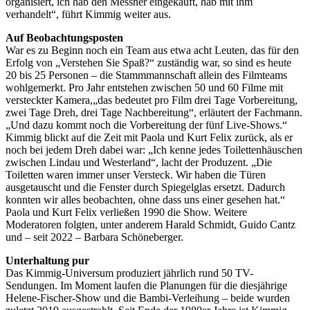
organisiert, ich hab den Messner eingekauft, hab mit ihm
verhandelt“, führt Kimmig weiter aus.
Auf Beobachtungsposten
War es zu Beginn noch ein Team aus etwa acht Leuten, das für den
Erfolg von „Verstehen Sie Spaß?“ zuständig war, so sind es heute
20 bis 25 Personen – die Stammmannschaft allein des Filmteams
wohlgemerkt. Pro Jahr entstehen zwischen 50 und 60 Filme mit
versteckter Kamera,„das bedeutet pro Film drei Tage Vorbereitung,
zwei Tage Dreh, drei Tage Nachbereitung“, erläutert der Fachmann.
„Und dazu kommt noch die Vorbereitung der fünf Live-Shows.“
Kimmig blickt auf die Zeit mit Paola und Kurt Felix zurück, als er
noch bei jedem Dreh dabei war: „Ich kenne jedes Toilettenhäuschen
zwischen Lindau und Westerland“, lacht der Produzent. „Die
Toiletten waren immer unser Versteck. Wir haben die Türen
ausgetauscht und die Fenster durch Spiegelglas ersetzt. Dadurch
konnten wir alles beobachten, ohne dass uns einer gesehen hat.“
Paola und Kurt Felix verließen 1990 die Show. Weitere
Moderatoren folgten, unter anderem Harald Schmidt, Guido Cantz
und – seit 2022 – Barbara Schöneberger.
Unterhaltung pur
Das Kimmig-Universum produziert jährlich rund 50 TV-
Sendungen. Im Moment laufen die Planungen für die diesjährige
Helene-Fischer-Show und die Bambi-Verleihung – beide wurden