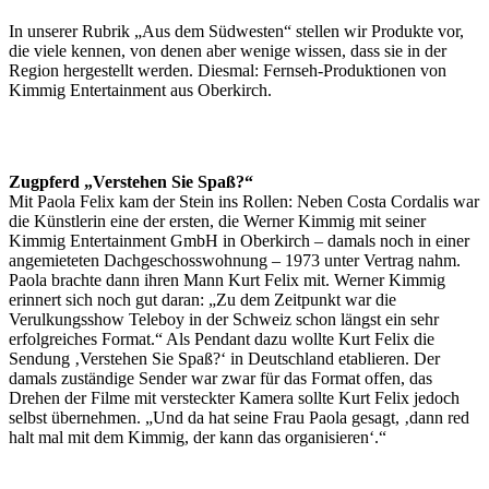
In unserer Rubrik „Aus dem Südwesten“ stellen wir Produkte vor,
die viele kennen, von denen aber wenige wissen, dass sie in der
Region hergestellt werden. Diesmal: Fernseh-Produktionen von
Kimmig Entertainment aus Oberkirch.
Zugpferd „Verstehen Sie Spaß?“
Mit Paola Felix kam der Stein ins Rollen: Neben Costa Cordalis war
die Künstlerin eine der ersten, die Werner Kimmig mit seiner
Kimmig Entertainment GmbH in Oberkirch – damals noch in einer
angemieteten Dachgeschosswohnung – 1973 unter Vertrag nahm.
Paola brachte dann ihren Mann Kurt Felix mit. Werner Kimmig
erinnert sich noch gut daran: „Zu dem Zeitpunkt war die
Verulkungsshow Teleboy in der Schweiz schon längst ein sehr
erfolgreiches Format.“ Als Pendant dazu wollte Kurt Felix die
Sendung ‚Verstehen Sie Spaß?‘ in Deutschland etablieren. Der
damals zuständige Sender war zwar für das Format offen, das
Drehen der Filme mit versteckter Kamera sollte Kurt Felix jedoch
selbst übernehmen. „Und da hat seine Frau Paola gesagt, ‚dann red
halt mal mit dem Kimmig, der kann das organisieren‘.“