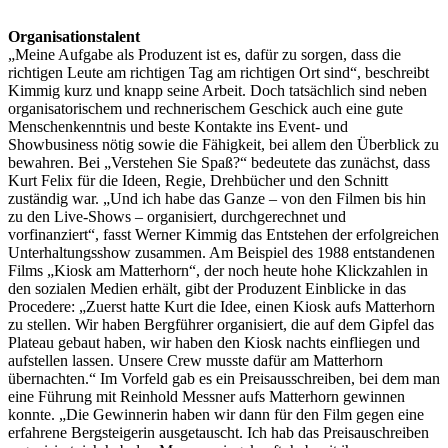
Organisationstalent
„Meine Aufgabe als Produzent ist es, dafür zu sorgen, dass die
richtigen Leute am richtigen Tag am richtigen Ort sind“, beschreibt
Kimmig kurz und knapp seine Arbeit. Doch tatsächlich sind neben
organisatorischem und rechnerischem Geschick auch eine gute
Menschenkenntnis und beste Kontakte ins Event- und
Showbusiness nötig sowie die Fähigkeit, bei allem den Überblick zu
bewahren. Bei „Verstehen Sie Spaß?“ bedeutete das zunächst, dass
Kurt Felix für die Ideen, Regie, Drehbücher und den Schnitt
zuständig war. „Und ich habe das Ganze – von den Filmen bis hin
zu den Live-Shows – organisiert, durchgerechnet und
vorfinanziert“, fasst Werner Kimmig das Entstehen der erfolgreichen
Unterhaltungsshow zusammen. Am Beispiel des 1988 entstandenen
Films „Kiosk am Matterhorn“, der noch heute hohe Klickzahlen in
den sozialen Medien erhält, gibt der Produzent Einblicke in das
Procedere: „Zuerst hatte Kurt die Idee, einen Kiosk aufs Matterhorn
zu stellen. Wir haben Bergführer organisiert, die auf dem Gipfel das
Plateau gebaut haben, wir haben den Kiosk nachts einfliegen und
aufstellen lassen. Unsere Crew musste dafür am Matterhorn
übernachten.“ Im Vorfeld gab es ein Preisausschreiben, bei dem man
eine Führung mit Reinhold Messner aufs Matterhorn gewinnen
konnte. „Die Gewinnerin haben wir dann für den Film gegen eine
erfahrene Bergsteigerin ausgetauscht. Ich hab das Preisauschreiben