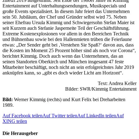
zuletzt 2019 ausgestrahlt. Seit Ende der 1980er Jahre ist Kimmig
Entertainment auf Unterhaltungssendungen, Musikspecials und
große Events spezialisiert. In diesem Jahr feiert das Unternehmen
sein 50. Jubiläum, der Chef und Gründer selbst wird 75. Neben
seiner Ehefrau Ursula Kimmig und Schwiegersohn Stefan Maier ist
seit Kurzem auch Stefanie Jasperneite Teil der Geschäftsführung.
Extreme Kostenexplosionen vor allem in den Bereichen Technik
und Bühnenbau sowie bei den Hallenmieten trüben die Feierlaune
etwas: „Der Sender geht bei ‚Verstehen Sie Spaß?‘ davon aus, dass
die Kosten im Moment 25 Prozent höher sind als noch vor Corona“,
berichtet Kimmig. Doch auch wenn das Unternehmen, das an
seinen Standorten Oberkirch und München insgesamt 47 feste
Mitarbeiter beschäftigt, noch nicht an sein erfolgreichstes Jahr 2019
anknüpfen kann, so „gibt es doch wieder Licht am Horizont“.
Text: Andrea Keller
Bilder: SWR/Kimmig Entertainment
Bild:
Werner Kimmig (rechts) und Kurt Felix bei Dreharbeiten
1989.
Auf Facebook teilen
Auf Twitter teilen
Auf LinkedIn teilen
Auf
XING teilen
Die Herausgeber