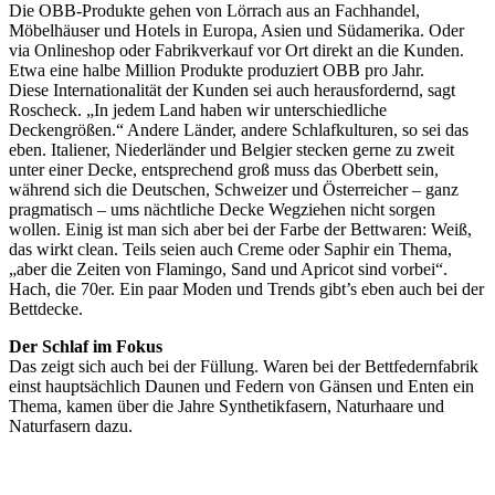
Die OBB-Produkte gehen von Lörrach aus an Fachhandel,
Möbelhäuser und Hotels in Europa, Asien und Südamerika. Oder
via Onlineshop oder Fabrikverkauf vor Ort direkt an die Kunden.
Etwa eine halbe Million Produkte produziert OBB pro Jahr.
Diese Internationalität der Kunden sei auch herausfordernd, sagt
Roscheck. „In jedem Land haben wir unterschiedliche
Deckengrößen.“ Andere Länder, andere Schlafkulturen, so sei das
eben. Italiener, Niederländer und Belgier stecken gerne zu zweit
unter einer Decke, entsprechend groß muss das Oberbett sein,
während sich die Deutschen, Schweizer und Österreicher – ganz
pragmatisch – ums nächtliche Decke Wegziehen nicht sorgen
wollen. Einig ist man sich aber bei der Farbe der Bettwaren: Weiß,
das wirkt clean. Teils seien auch Creme oder Saphir ein Thema,
„aber die Zeiten von Flamingo, Sand und Apricot sind vorbei“.
Hach, die 70er. Ein paar Moden und Trends gibt’s eben auch bei der
Bettdecke.
Der Schlaf im Fokus
Das zeigt sich auch bei der Füllung. Waren bei der Bettfedernfabrik
einst hauptsächlich Daunen und Federn von Gänsen und Enten ein
Thema, kamen über die Jahre Synthetikfasern, Naturhaare und
Naturfasern dazu.