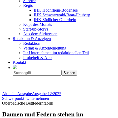
Service
Regio
IHK Hochrhein-Bodensee
IHK Schwarzwald-Baar-Heuberg
IHK Südlicher Oberrhein
Kopf des Monats
Start-up-Storys
Aus dem Südwesten
Redaktion & Anzeigen
Redaktion
Verlag & Anzeigenleitung
Ihr Unternehmen im redaktionellen Teil
Probeheft & Abo
Kontakt
Aktuelle Ausgabe
Ausgabe
12/2025
Schwerpunkt
Unternehmen
Oberbadische Bettfedernfabrik
Daunen und Federn stehen im