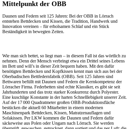
Mittelpunkt der OBB
Daunen und Federn seit 125 Jahren: Bei der OBB in Lörrach
entstehen Bettdecken und Kissen, die Tradition, Handwerk und
Innovation vereinen – für erholsamen Schlaf und ein Stück
Beständigkeit in bewegten Zeiten.
Wie man sich bettet, so liegt man – in diesem Fall ist das wörtlich zu
nehmen. Denn der Mensch verbringt etwa ein Drittel seines Lebens
im Bett und will’s in dieser Zeit bequem haben. Mit den dafür
benötigten Bettdecken und Kopfkissen kennt man sich aus bei der
Oberbadischen Bettfedernfabrik (OBB). Seit 125 Jahren sind
Bettwaren befüllt mit Daunen und Federn die Kernkompetenz der
Lörracher Firma. Federbetten sind echte Klassiker, es gibt sie seit
Jahrhunderten und das trotz starker Konkurrenz durch Polyester.
Eine kuschlige Konstante in der harten Schnelllebigkeit unserer Zeit.
Auf der 17 000 Quadratmeter großen OBB-Produktionsfläche
bestücken die aktuell 60 Mitarbeiter in einem modernen
Maschinenpark Bettdecken, Kissen, Matratzenauflagen und
Sofakissen. Per LKW kommen die Daunen und Federn dafür
säckeweise aus Polen oder Ungarn nach Lörrach. Sie werden
überprüft, gewaschen, getrocknet, dann sortiert und das per Luft: die