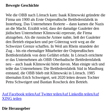
Bewegte Geschichte
Wie die OBB nach Lörrach kam: Isaak Klimowski gründete die
Firma um 1900 als Erste Ostpreußische Bettfedernfabrik in
Insterburg. Das Unternehmen florierte – dann kamen die Nazis
an die Macht. Erzählt wird, dass der damalige Gauleiter den
jüdischen Unternehmer Klimowski erpresste, die Firma
abzugeben. Als die russische Armee nahte, ließ der Gauleiter
den Betrieb einpacken und per Güterzug weit weg an die
Schweizer Grenze schaffen. In Weil am Rhein strandete der
Zug – bis ein ehemaliger Mitarbeiter der Ostpreußischen
Bettfedernfabrik von dem Gefährt erfuhr. In Lörrach errichtete
er das Unternehmen als OBB Oberbadische Bettfedernfabrik
neu – auch Isaak Klimowski hörte davon. Man einigte sich und
teilte das Unternehmen: Die Bettfedernfabrik Süd in Maulburg
entstand, die OBB blieb mit Klimowski in Lörrach. 1985
übernahm Erich Schweigert, seit 2020 leiten dessen Tochter
Petra Schweigert und Bastian Roscheck den Betrieb.
Auf Facebook teilen
Auf Twitter teilen
Auf LinkedIn teilen
Auf
XING teilen
Die Herausgeber