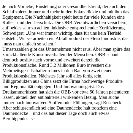
Je nach Vorliebe, Einstellung oder Gesundheitstrend, der auch den
Schlaf zuletzt immer und mehr in den Fokus rückte und mit ihm das
Equipment. Die Nachhaltigkeit spielt heute für viele Kunden eine
Rolle – und der Tierschutz. Die OBB-Verantwortlichen versichern,
auf beides sehr zu achten, inklusive entsprechender Zertifizierung.
Schweigert: „Uns war immer wichtig, dass für uns kein Tierleid
entsteht. Wir verarbeiten ein Abfallprodukt der Fleischindustrie, das
muss man einfach so sehen.“
Umsatzzahlen gibt das Unternehmen nicht raus. Aber man spüre das
zurückhaltende Konsumverhalten der Menschen. OBB schaut
dennoch positiv nach vorne und erweitert derzeit die
Produktionsfläche. Rund 3,2 Millionen Euro investiert die
Mehrheitsgesellschafterin Imes in den Bau von zwei neuen
Produktionshallen. Nächstes Jahr soll alles fertig sein.
Billigprodukten aus China setzt die Firma hochwertige Produkte
und Regionalität entgegen. Und Innovationsgeist. Das
Dreikammerkissen hat sich die OBB vor etwa 50 Jahren patentieren
lassen, aktuell den antibakteriell wirkenden Bezug. Man suche
immer nach innovativen Stoffen oder Füllungen, sagt Roscheck.
Aber schlussendlich sei eine Daunendecke halt trotzdem eine
Daunendecke – und das hat dieser Tage doch auch etwas
Beruhigendes.
se