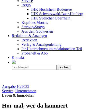
Service
Regio
IHK Hochrhein-Bodensee
IHK Schwarzwald-Baar-Heuberg
IHK Südlicher Oberrhein
Kopf des Monats
Start-up-Storys
Aus dem Südwesten
Redaktion & Anzeigen
Redaktion
Verlag & Anzeigenleitung
Ihr Unternehmen im redaktionellen Teil
Probeheft & Abo
Kontakt
Ausgabe
10/2025
Service
Unternehmen
Bauen & Immobilien
Hör mal, wer da hämmert