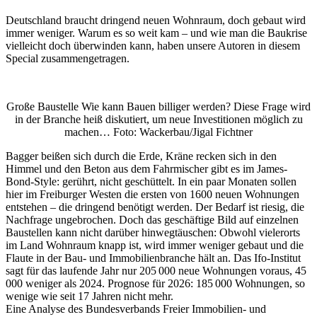
Deutschland braucht dringend neuen Wohnraum, doch gebaut wird
immer weniger. Warum es so weit kam – und wie man die Baukrise
vielleicht doch überwinden kann, haben unsere Autoren in diesem
Special zusammengetragen.
Große Baustelle Wie kann Bauen billiger werden? Diese Frage wird
in der Branche heiß diskutiert, um neue Investitionen möglich zu
machen… Foto: Wackerbau/Jigal Fichtner
Bagger beißen sich durch die Erde, Kräne recken sich in den
Himmel und den Beton aus dem Fahrmischer gibt es im James-
Bond-Style: gerührt, nicht geschüttelt. In ein paar Monaten sollen
hier im Freiburger Westen die ersten von 1600 neuen Wohnungen
entstehen – die dringend benötigt werden. Der Bedarf ist riesig, die
Nachfrage ungebrochen. Doch das geschäftige Bild auf einzelnen
Baustellen kann nicht darüber hinwegtäuschen: Obwohl vielerorts
im Land Wohnraum knapp ist, wird immer weniger gebaut und die
Flaute in der Bau- und Immobilienbranche hält an. Das Ifo-Institut
sagt für das laufende Jahr nur 205 000 neue Wohnungen voraus, 45
000 weniger als 2024. Prognose für 2026: 185 000 Wohnungen, so
wenige wie seit 17 Jahren nicht mehr.
Eine Analyse des Bundesverbands Freier Immobilien- und