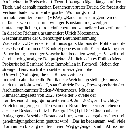
Architekten in Breisach auf. Denn Lösungen lägen längst auf dem
Tisch, und deshalb machen Branchenvertreter Druck. So fordert der
Verband baden-württembergischer Wohnungs- und
Immobilienunternehmen (VBW): „Bauen muss dringend wieder
einfacher werden – durch weniger Baustandards, weniger
Gutachtenpflichten, durch einfachere und schnellere Bauverfahren.“
In dieselbe Richtung argumentiert Ulrich Moosmann,
Geschäftsführer der Offenburger Bauunternehmung
Wackerbau: „Der erste Schritt muss ganz klar aus der Politik und der
Gesellschaft kommen!“ Konkret gehe es um die Entschlackung der
Bauordnung – weniger Vorschriften bedeuten weniger Bauzeit und
damit auch günstigere Bauprojekte. Ähnlich sieht es Philipp Merz,
Prokurist bei Bernhard Merz Immobilien in Rottweil. Neben den
strengen Bauvorschriften sieht er überzogen hohe
(Umwelt-)Auflagen, die das Bauen verteuern.
Immerhin aber habe die Politik erste Weichen gestellt. „Es muss
auch mal gelobt werden“, sagt Gabriele Renz, Pressesprecherin der
Architektenkammer Baden-Württemberg. Mit dem
Klimaschutzgesetz von 2023 sowie der Novelle der
Landesbauordnung, gültig seit dem 29. Juni 2025, sind wichtige
Erleichterungen geschaffen worden. Besonders hervorzuheben sei
der neue Bestandsschutz in Paragraf 76 (1) LBO: Eine bauliche
Anlage genießt seither Bestandsschutz, wenn sie legal errichtet und
genehmigungskonform genutzt wird. „Das ist bedeutsam, weil viele
Kommunen bislang den leichteren Weg gegangen sind – Abriss und