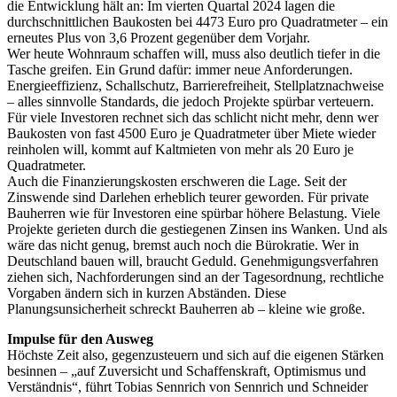
die Entwicklung hält an: Im vierten Quartal 2024 lagen die
durchschnittlichen Baukosten bei 4473 Euro pro Quadratmeter – ein
erneutes Plus von 3,6 Prozent gegenüber dem Vorjahr.
Wer heute Wohnraum schaffen will, muss also deutlich tiefer in die
Tasche greifen. Ein Grund dafür: immer neue Anforderungen.
Energieeffizienz, Schallschutz, Barrierefreiheit, Stellplatznachweise
– alles sinnvolle Standards, die jedoch Projekte spürbar verteuern.
Für viele Investoren rechnet sich das schlicht nicht mehr, denn wer
Baukosten von fast 4500 Euro je Quadratmeter über Miete wieder
reinholen will, kommt auf Kalt­mieten von mehr als 20 Euro je
Quadratmeter.
Auch die Finanzierungskosten erschweren die Lage. Seit der
Zinswende sind Darlehen erheblich teurer geworden. Für private
Bauherren wie für Investoren eine spürbar höhere Belastung. Viele
Projekte gerieten durch die gestiegenen Zinsen ins Wanken. Und als
wäre das nicht genug, bremst auch noch die Bürokratie. Wer in
Deutschland bauen will, braucht Geduld. Genehmigungsverfahren
ziehen sich, Nachforderungen sind an der Tagesordnung, rechtliche
Vorgaben ändern sich in kurzen Abständen. Diese
Planungsunsicherheit schreckt Bauherren ab – kleine wie große.
Impulse für den Ausweg
Höchste Zeit also, gegenzusteuern und sich auf die eigenen Stärken
besinnen – „auf Zuversicht und Schaffenskraft, Optimismus und
Verständnis“, führt Tobias Sennrich von Sennrich und Schneider