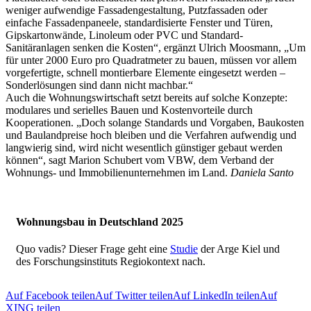
weniger aufwendige Fassadengestaltung, Putzfassaden oder
einfache Fassadenpaneele, standardisierte Fenster und Türen,
Gipskartonwände, Linoleum oder PVC und Standard-
Sanitäranlagen senken die Kosten“, ergänzt Ulrich Moosmann, „Um
für unter 2000 Euro pro Quadratmeter zu bauen, müssen vor allem
vorgefertigte, schnell montierbare Elemente eingesetzt werden –
Sonderlösungen sind dann nicht machbar.“
Auch die Wohnungswirtschaft setzt bereits auf solche Konzepte:
modulares und serielles Bauen und Kostenvorteile durch
Kooperationen. „Doch solange Standards und Vorgaben, Baukosten
und Baulandpreise hoch bleiben und die Verfahren aufwendig und
langwierig sind, wird nicht wesentlich günstiger gebaut werden
können“, sagt Marion Schubert vom VBW, dem Verband der
Wohnungs- und Immobilienunternehmen im Land.
Daniela Santo
Wohnungsbau in Deutschland 2025
Quo vadis? Dieser Frage geht eine
Studie
der Arge Kiel und
des Forschungsinstituts Regiokontext nach.
Auf Facebook teilen
Auf Twitter teilen
Auf LinkedIn teilen
Auf
XING teilen