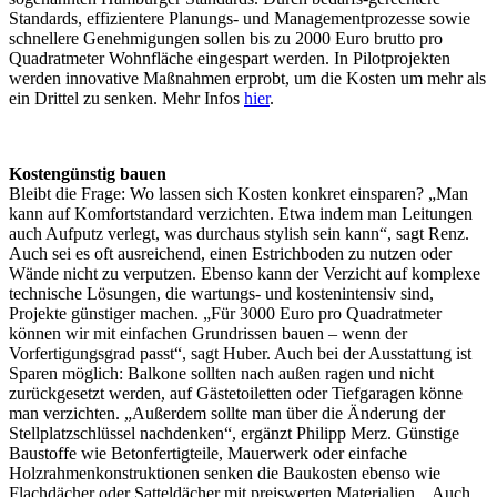
Standards, effizientere Planungs- und Managementprozesse sowie
schnellere Genehmigungen sollen bis zu 2000 Euro brutto pro
Quadratmeter Wohnfläche eingespart werden. In Pilotprojekten
werden innovative Maßnahmen erprobt, um die Kosten um mehr als
ein Drittel zu senken. Mehr Infos
hier
.
Kostengünstig bauen
Bleibt die Frage: Wo lassen sich Kosten konkret einsparen? „Man
kann auf Komfortstandard verzichten. Etwa indem man Leitungen
auch Aufputz verlegt, was durchaus stylish sein kann“, sagt Renz.
Auch sei es oft ausreichend, einen Estrichboden zu nutzen oder
Wände nicht zu verputzen. Ebenso kann der Verzicht auf komplexe
technische Lösungen, die wartungs- und kostenintensiv sind,
Projekte günstiger machen. „Für 3000 Euro pro Quadratmeter
können wir mit einfachen Grundrissen bauen – wenn der
Vorfertigungsgrad passt“, sagt Huber. Auch bei der Ausstattung ist
Sparen möglich: Balkone sollten nach außen ragen und nicht
zurückgesetzt werden, auf Gästetoiletten oder Tiefgaragen könne
man verzichten. „Außerdem sollte man über die Änderung der
Stellplatzschlüssel nachdenken“, ergänzt Philipp Merz. Günstige
Baustoffe wie Betonfertigteile, Mauerwerk oder einfache
Holzrahmenkonstruktionen senken die Baukosten ebenso wie
Flachdächer oder Satteldächer mit preiswerten Materialien. „Auch