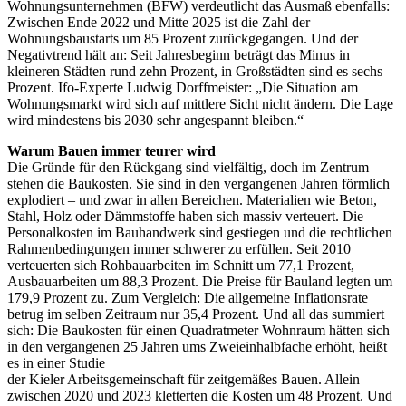
Wohnungsunternehmen (BFW) verdeutlicht das Ausmaß ebenfalls:
Zwischen Ende 2022 und Mitte 2025 ist die Zahl der
Wohnungsbaustarts um 85 Prozent zurückgegangen. Und der
Negativtrend hält an: Seit Jahresbeginn beträgt das Minus in
kleineren Städten rund zehn Prozent, in Großstädten sind es sechs
Prozent. Ifo-Experte Ludwig Dorffmeister: „Die Situation am
Wohnungsmarkt wird sich auf mittlere Sicht nicht ändern. Die Lage
wird mindestens bis 2030 sehr angespannt bleiben.“
Warum Bauen immer teurer wird
Die Gründe für den Rückgang sind vielfältig, doch im Zentrum
stehen die Baukosten. Sie sind in den vergangenen Jahren förmlich
explodiert – und zwar in allen Bereichen. Materialien wie Beton,
Stahl, Holz oder Dämmstoffe haben sich massiv verteuert. Die
Personalkosten im Bauhandwerk sind gestiegen und die rechtlichen
Rahmenbedingungen immer schwerer zu erfüllen. Seit 2010
verteuerten sich Rohbauarbeiten im Schnitt um 77,1 Prozent,
Ausbauarbeiten um 88,3 Prozent. Die Preise für Bauland legten um
179,9 Prozent zu. Zum Vergleich: Die allgemeine Inflationsrate
betrug im selben Zeitraum nur 35,4 Prozent. Und all das summiert
sich: Die Baukosten für einen Quadratmeter Wohnraum hätten sich
in den vergangenen 25 Jahren ums Zweieinhalbfache erhöht, heißt
es in einer Studie
der Kieler Arbeitsgemeinschaft für zeitgemäßes Bauen. Allein
zwischen 2020 und 2023 kletterten die Kosten um 48 Prozent. Und