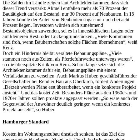
Die Zahlen im Ländle zeigen laut Architektenkammer, dass sich
dieser Trend verstärkt: Aktuell entfallen mehr als 70 Prozent der
Bautätigkeit auf den Bestand, nur 30 Prozent auf Neubauten. In 15
Jahren könnte der Anteil von Neubauten sogar nur noch bei acht
Prozent liegen. Investoren würden sich zunehmend
Bestandsobjekten zuwenden, sei es in innerstädtischen Lagen oder
auf kleineren Rest- oder Lückengrundstücken. „Viele Kommunen
sind froh, wenn Bauherrschaften solche Flächen übernehmen“, weiß
Renz.
Doch ein Hindernis bleibt: veraltete Bebauungspläne. „Viele
stammen noch aus Zeiten, als Pferdefuhrwerke unterwegs waren“,
so die überspitzte Kritik von Renz. Schon lange setze sich die
Architektenkammer dafür ein, Bebauungspläne mit einem
Verfallsdatum zu versehen. Auch Markus Huber, geschäftsführender
Gesellschafter bei Rendler Bau aus Oberkirch, fordert Änderungen.
„Derzeit werden Pläne erst überarbeitet, wenn ein konkretes Projekt
ansteht.“ Und das kostet Zeit. Besonders Pläne aus den 1960er- und
1970er-Jahren sollten proaktiv angepasst werden. „So wäre auch der
Gegenwind der Anwohner deutlich geringer, wenn ein konkretes
Projekt ansteht“, so Huber.
Hamburger Standard
Kosten im Wohnungsneubau drastisch senken, ist das Ziel des
sogenannten Hamburger Standards. Durch bedarfs-gerechtere