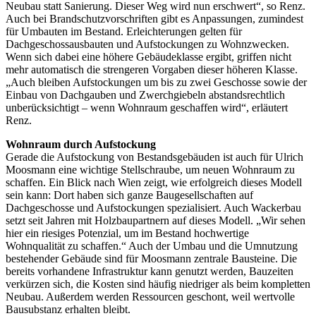
Neubau statt Sanierung. Dieser Weg wird nun erschwert“, so Renz.
Auch bei Brandschutzvorschriften gibt es Anpassungen, zumindest
für Umbauten im Bestand. Erleichterungen gelten für
Dachgeschossausbauten und Aufstockungen zu Wohnzwecken.
Wenn sich dabei eine höhere Gebäudeklasse ergibt, griffen nicht
mehr automatisch die strengeren Vorgaben dieser höheren Klasse.
„Auch bleiben Aufstockungen um bis zu zwei Geschosse sowie der
Einbau von Dachgauben und Zwerchgiebeln abstandsrechtlich
unberücksichtigt – wenn Wohnraum geschaffen wird“, erläutert
Renz.
Wohnraum durch Aufstockung
Gerade die Aufstockung von Bestandsgebäuden ist auch für Ulrich
Moosmann eine wichtige Stellschraube, um neuen Wohnraum zu
schaffen. Ein Blick nach Wien zeigt, wie erfolgreich dieses Modell
sein kann: Dort haben sich ganze Baugesellschaften auf
Dachgeschosse und Aufstockungen spezialisiert. Auch Wackerbau
setzt seit Jahren mit Holzbaupartnern auf dieses Modell. „Wir sehen
hier ein riesiges Potenzial, um im Bestand hochwertige
Wohnqualität zu schaffen.“ Auch der Umbau und die Umnutzung
bestehender Gebäude sind für Moosmann zentrale Bausteine. Die
bereits vorhandene Infrastruktur kann genutzt werden, Bauzeiten
verkürzen sich, die Kosten sind häufig niedriger als beim kompletten
Neubau. Außerdem werden Ressourcen geschont, weil wertvolle
Bausubstanz erhalten bleibt.