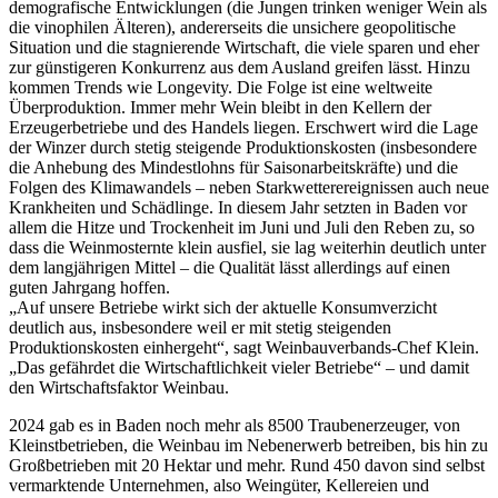
demografische Entwicklungen (die Jungen trinken weniger Wein als
die vinophilen Älteren), andererseits die unsichere geopolitische
Situation und die stagnierende Wirtschaft, die viele sparen und eher
zur günstigeren Konkurrenz aus dem Ausland greifen lässt. Hinzu
kommen Trends wie Longevity. Die Folge ist eine weltweite
Überproduktion. Immer mehr Wein bleibt in den Kellern der
Erzeugerbetriebe und des Handels liegen. Erschwert wird die Lage
der Winzer durch stetig steigende Produktionskosten (insbesondere
die Anhebung des Mindestlohns für Saisonarbeitskräfte) und die
Folgen des Klimawandels – neben Starkwetterereignissen auch neue
Krankheiten und Schädlinge. In diesem Jahr setzten in Baden vor
allem die Hitze und Trockenheit im Juni und Juli den Reben zu, so
dass die Weinmosternte klein ausfiel, sie lag weiterhin deutlich unter
dem langjährigen Mittel – die Qualität lässt allerdings auf einen
guten Jahrgang hoffen.
„Auf unsere Betriebe wirkt sich der aktuelle Konsumverzicht
deutlich aus, insbesondere weil er mit stetig steigenden
Produktionskosten einhergeht“, sagt Weinbauverbands-Chef Klein.
„Das gefährdet die Wirtschaftlichkeit vieler Betriebe“ – und damit
den Wirtschaftsfaktor Weinbau.
2024 gab es in Baden noch mehr als 8500 Traubenerzeuger, von
Kleinstbetrieben, die Weinbau im Nebenerwerb betreiben, bis hin zu
Großbetrieben mit 20 Hektar und mehr. Rund 450 davon sind selbst
vermarktende Unternehmen, also Weingüter, Kellereien und