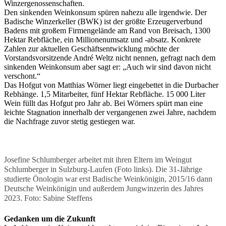
Winzergenossenschaften.
Den sinkenden Weinkonsum spüren nahezu alle irgendwie. Der
Badische Winzerkeller (BWK) ist der größte Erzeugerverbund
Badens mit großem Firmengelände am Rand von Breisach, 1300
Hektar Rebfläche, ein Millionenumsatz und -absatz. Konkrete
Zahlen zur aktuellen Geschäftsentwicklung möchte der
Vorstandsvorsitzende André Weltz nicht nennen, gefragt nach dem
sinkenden Weinkonsum aber sagt er: „Auch wir sind davon nicht
verschont.“
Das Hofgut von Matthias Wörner liegt eingebettet in die Durbacher
Rebhänge. 1,5 Mitarbeiter, fünf Hektar Rebfläche. 15 000 Liter
Wein füllt das Hofgut pro Jahr ab. Bei Wörners spürt man eine
leichte Stagnation innerhalb der vergangenen zwei Jahre, nachdem
die Nachfrage zuvor stetig gestiegen war.
Josefine Schlumberger arbeitet mit ihren Eltern im Weingut
Schlumberger in Sulzburg-Laufen (Foto links). Die 31-Jährige
studierte Önologin war erst Badische Weinkönigin, 2015/16 dann
Deutsche Weinkönigin und außerdem Jungwinzerin des Jahres
2023. Foto: Sabine Steffens
Gedanken um die Zukunft