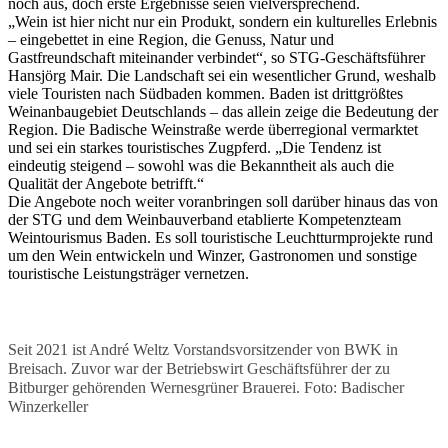
noch aus, doch erste Ergebnisse seien vielversprechend.
„Wein ist hier nicht nur ein Produkt, sondern ein kulturelles Erlebnis
– eingebettet in eine Region, die Genuss, Natur und
Gastfreundschaft miteinander verbindet“, so STG-Geschäftsführer
Hansjörg Mair. Die Landschaft sei ein wesentlicher Grund, weshalb
viele Touristen nach Südbaden kommen. Baden ist drittgrößtes
Weinanbaugebiet Deutschlands – das allein zeige die Bedeutung der
Region. Die Badische Weinstraße werde überregional vermarktet
und sei ein starkes touristisches Zugpferd. „Die Tendenz ist
eindeutig steigend – sowohl was die Bekanntheit als auch die
Qualität der Angebote betrifft.“
Die Angebote noch weiter voranbringen soll darüber hinaus das von
der STG und dem Weinbauverband etablierte Kompetenzteam
Weintourismus Baden. Es soll touristische Leuchtturmprojekte rund
um den Wein entwickeln und Winzer, Gastronomen und sonstige
touristische Leistungsträger vernetzen.
Seit 2021 ist André Weltz Vorstandsvorsitzender von BWK in
Breisach. Zuvor war der Betriebswirt Geschäftsführer der zu
Bitburger gehörenden Wernesgrüner Brauerei. Foto: Badischer
Winzerkeller