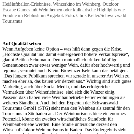
Heißluftballon-Erlebnisse, Winzerkino im Weinberg, Outdoor
Escape Games mit Weinthemen oder kulinarische Highlights wie
Fondue im Rebhisli im Angebot. Foto: Chris Keller/Schwarzwald
Tourismus
Auf Qualität setzen
Wenn Aufgeben keine Option – was hilft dann gegen die Krise.
„Höchste Qualität und damit einhergehend höhere Verkaufspreise“,
glaubt Bettina Schumann. Denn mutmaßlich trinken künftige
Generationen zwar etwas weniger Wein, dafür aber hochwertig und
regional, vermutet auch Klein. Biowinzer Isele kann das betätigen:
„Das jüngere Publikum sprechen wir gerade in unserer Art Wein zu
machen eher an, das bauen wir derzeit aus.“ Wichtig sind auch gutes
Marketing, auch über Social Media, und das erfolgreiche
Vermarkten über Weinerlebnisse, sind sich die Winzer einig.
Passend dazu haben viele Weinbaubetriebe Ferienwohnungen als
weiteres Standbein. Auch bei den Experten der Schwarzwald
Tourismus GmbH (STG) sieht man den Weinbau als zentral für den
Tourismus in Südbaden an. Der Weintourismus biete ein enormes
Potenzial, könne ein zweites wirtschaftliches Standbein für
Weinbaubetriebe werden. Eine Studie untersuche derzeit den
Wirtschaftsfaktor Weintourismus in Baden. Das Endergebnis steht