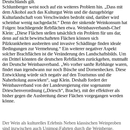
Deutschlands gilt.
Schlumberger weist noch auf ein weiteres Problem hin. „Dass mit
dem Alkohol auch das Kulturgut Wein und die dazugehörige
Kulturlandschaft vom Verschwinden bedroht sind, darüber wird
scheinbar wenig nachgedacht.“ Denn der sinkende Weinkonsum hat
Folgen: brachliegende Rebflächen etwa. Weinbauverbands-Chef
Klein: „Diese Flächen stellen tatsächlich ein Problem für uns dar,
denn auf nicht bewirtschafteten Flächen können sich
Pilzkrankheiten ausbreiten und invasive Schädlinge finden ideale
Bedingungen zur Vermehrung.“ Ein weiterer negativer Aspekt
solcher Brachflächen ist die Veränderung des Landschaftsbilds. Um
ein Drittel könnten die deutschen Rebflächen zurückgehen, mutmaßt
der Deutsche Weinbauverband. „Wo vorher sanfte Rebhänge waren,
findet man irgendwann nur noch Büsche und Dornenhecken. Diese
Entwicklung würde sich negativ auf den Tourismus und die
Naherholung auswirken“, sagt Klein. Deshalb fordert der
Weinbauverband von der Landesregierung eine sogenannte
Drieschenverordnung („Driesch“, Brache), mit der effektiver als
bisher gegen die Ausbreitung dieser Flächen vorgegangen werden
könne.
Der Wein als kulturelles Erlebnis Neben klassischen Weinproben
sind inzwischen auch Unimog-Fahrten durch die Weinberge,