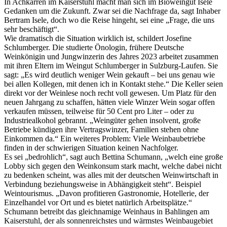
In Achkarren im Kaiserstuhl macht man sich im Bioweingut Isele
Gedanken um die Zukunft. Zwar sei die Nachfrage da, sagt Inhaber
Bertram Isele, doch wo die Reise hingeht, sei eine „Frage, die uns
sehr beschäftigt“.
Wie dramatisch die Situation wirklich ist, schildert Josefine
Schlumberger. Die studierte Önologin, frühere Deutsche
Weinkönigin und Jungwinzerin des Jahres 2023 arbeitet zusammen
mit ihren Eltern im Weingut Schlumberger in Sulzburg-Laufen. Sie
sagt: „Es wird deutlich weniger Wein gekauft – bei uns genau wie
bei allen Kollegen, mit denen ich in Kontakt stehe.“ Die Keller seien
direkt vor der Weinlese noch recht voll gewesen. Um Platz für den
neuen Jahrgang zu schaffen, hätten viele Winzer Wein sogar offen
verkaufen müssen, teilweise für 50 Cent pro Liter – oder zu
Industriealkohol gebrannt. „Weingüter gehen insolvent, große
Betriebe kündigen ihre Vertragswinzer, Familien stehen ohne
Einkommen da.“ Ein weiteres Problem: Viele Weinbaubetriebe
finden in der schwierigen Situation keinen Nachfolger.
Es sei „bedrohlich“, sagt auch Bettina Schumann, „welch eine große
Lobby sich gegen den Weinkonsum stark macht, welche dabei nicht
zu bedenken scheint, was alles mit der deutschen Weinwirtschaft in
Verbindung beziehungsweise in Abhängigkeit steht“. Beispiel
Weintourismus. „Davon profitieren Gastronomie, Hotellerie, der
Einzelhandel vor Ort und es bietet natürlich Arbeitsplätze.“
Schumann betreibt das gleichnamige Weinhaus in Bahlingen am
Kaiserstuhl, der als sonnenreichstes und wärmstes Weinbaugebiet