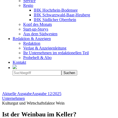
Service
Regio
IHK Hochrhein-Bodensee
IHK Schwarzwald-Baar-Heuberg
IHK Südlicher Oberrhein
Kopf des Monats
Start-up-Storys
Aus dem Südwesten
Redaktion & Anzeigen
Redaktion
Verlag & Anzeigenleitung
Ihr Unternehmen im redaktionellen Teil
Probeheft & Abo
Kontakt
Aktuelle Ausgabe
Ausgabe
12/2025
Unternehmen
Kulturgut und Wirtschaftsfaktor Wein
Ist der Weinbau im Keller?