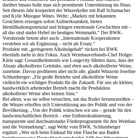
darüber hinaus holte man sich prominente Unterstützung ins Haus.
Seit diesem Jahr kooperiert der Winzerkeller mit Ralf Schumacher
und Kylie Minogue Wines. Weltz: „Marken mit bekannten
Gesichtern erzeugen sofort Aufmerksamkeit, bieten
Identifikationspotenzial und bringen emotionale Geschichten mit –
all das sind starke Hebel im heutigen Weinmarkt.“ Der BWK-
Vorsitzende betont aber auch: „Internationale Kooperationen
verstehen wir als Ergänzung – nicht als Ersatz.“
Produkte mit „geringerem Alkoholgehalt“ rücken bei BWK
ebenfalls mehr in den Fokus. Auch Weinbauverbands-Chef Holger
Klein sagt: Gesundheitstrends wie Longevity führten dazu, dass der
Absatz alkoholfreier Getränke, und eben auch alkoholfreier Weine,
zunehme. Davon profitieren aber nicht alle, glaubt Winzerin Josefine
Schlumberger: „Für große Betriebe sind alkoholfreie Weine
vielleicht ein wichtiges Produkt für die Zukunft. Für uns als kleiner,
handwerklich arbeitender Betrieb macht die Produktion
alkoholfreier Weine aber keinen Sinn.“
Bei allem, was sie selbst versuchen, um das Ruder herumzureißen –
die Winzer erhoffen sich Unterstützung aus der Politik und von der
Bevölkerung. „Von der Politik wünschen wir uns – gerade für den
landwirtschaftlichen Bereich – eine Entbürokratisierung,
transparente und durchsatzstarke Förderprogramme für den Weinbau
und die Vermarktung“, sagt Weltz vom BWK. Schlumberger
ergänzt: „Wer sich beim Einkauf für eine Flasche aus Baden
beziehungsweise Deutschland entscheidet, hilft den Winzerinnen