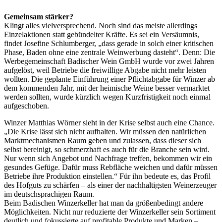
Gemeinsam stärker?
Klingt alles vielversprechend. Noch sind das meiste allerdings
Einzelaktionen statt gebündelter Kräfte. Es sei ein Versäumnis,
findet Josefine Schlumberger, „dass gerade in solch einer kritischen
Phase, Baden ohne eine zentrale Weinwerbung dasteht“. Denn: Die
Werbegemeinschaft Badischer Wein GmbH wurde vor zwei Jahren
aufgelöst, weil Betriebe die freiwillige Abgabe nicht mehr leisten
wollten. Die geplante Einführung einer Pflichtabgabe für Winzer ab
dem kommenden Jahr, mit der heimische Weine besser vermarktet
werden sollten, wurde kürzlich wegen Kurzfristigkeit noch einmal
aufgeschoben.
Winzer Matthias Wörner sieht in der Krise selbst auch eine Chance.
„Die Krise lässt sich nicht aufhalten. Wir müssen den natürlichen
Marktmechanismen Raum geben und zulassen, dass dieser sich
selbst bereinigt, so schmerzhaft es auch für die Branche sein wird.
Nur wenn sich Angebot und Nachfrage treffen, bekommen wir ein
gesundes Gefüge. Dafür muss Rebfläche weichen und dafür müssen
Betriebe ihre Produktion einstellen.“ Für ihn bedeute es, das Profil
des Hofguts zu schärfen – als einer der nachhaltigsten Weinerzeuger
im deutschsprachigen Raum.
Beim Badischen Winzerkeller hat man da größenbedingt andere
Möglichkeiten. Nicht nur reduzierte der Winzerkeller sein Sortiment
deutlich und fokussierte auf profitable Produkte und Marken –