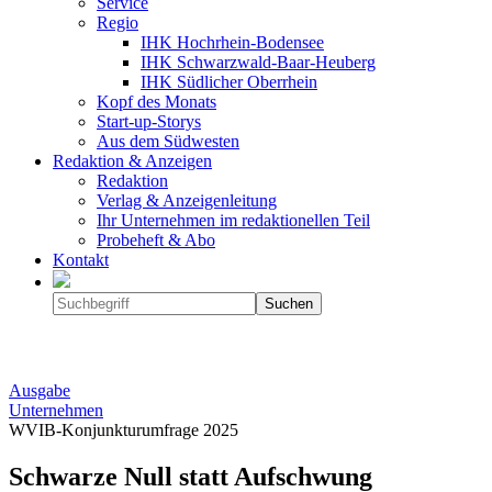
Service
Regio
IHK Hochrhein-Bodensee
IHK Schwarzwald-Baar-Heuberg
IHK Südlicher Oberrhein
Kopf des Monats
Start-up-Storys
Aus dem Südwesten
Redaktion & Anzeigen
Redaktion
Verlag & Anzeigenleitung
Ihr Unternehmen im redaktionellen Teil
Probeheft & Abo
Kontakt
Ausgabe
Unternehmen
WVIB-Konjunkturumfrage 2025
Schwarze Null statt Aufschwung