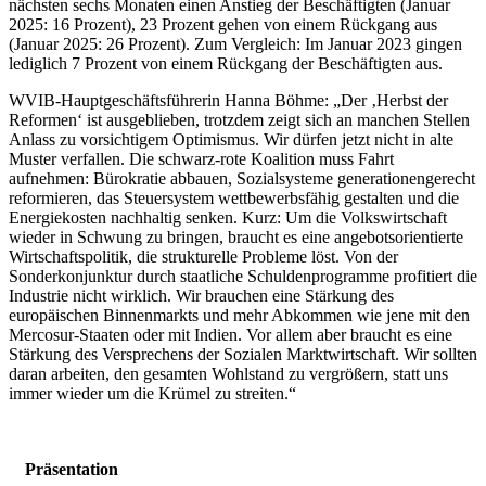
nächsten sechs Monaten einen Anstieg der Beschäftigten (Januar
2025: 16 Prozent), 23 Prozent gehen von einem Rückgang aus
(Januar 2025: 26 Prozent). Zum Vergleich: Im Januar 2023 gingen
lediglich 7 Prozent von einem Rückgang der Beschäftigten aus.
WVIB-Hauptgeschäftsführerin Hanna Böhme: „Der ‚Herbst der
Reformen‘ ist ausgeblieben, trotzdem zeigt sich an manchen Stellen
Anlass zu vorsichtigem Optimismus. Wir dürfen jetzt nicht in alte
Muster verfallen. Die schwarz-rote Koalition muss Fahrt
aufnehmen: Bürokratie abbauen, Sozialsysteme generationengerecht
reformieren, das Steuersystem wettbewerbsfähig gestalten und die
Energiekosten nachhaltig senken. Kurz: Um die Volkswirtschaft
wieder in Schwung zu bringen, braucht es eine angebotsorientierte
Wirtschaftspolitik, die strukturelle Probleme löst. Von der
Sonderkonjunktur durch staatliche Schuldenprogramme profitiert die
Industrie nicht wirklich. Wir brauchen eine Stärkung des
europäischen Binnenmarkts und mehr Abkommen wie jene mit den
Mercosur-Staaten oder mit Indien. Vor allem aber braucht es eine
Stärkung des Versprechens der Sozialen Marktwirtschaft. Wir sollten
daran arbeiten, den gesamten Wohlstand zu vergrößern, statt uns
immer wieder um die Krümel zu streiten.“
Präsentation