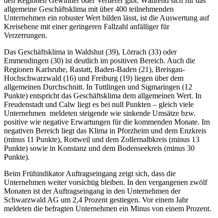
den Regionen Gewinner oder Verlierer gibt. Während sich für das
allgemeine Geschäftsklima mit über 400 teilnehmenden
Unternehmen ein robuster Wert bilden lässt, ist die Auswertung auf
Kreisebene mit einer geringeren Fallzahl anfälliger für
Verzerrungen.
Das Geschäftsklima in Waldshut (39), Lörrach (33) oder
Emmendingen (30) ist deutlich im positiven Bereich. Auch die
Regionen Karlsruhe, Rastatt, Baden-Baden (21), Breisgau-
Hochschwarzwald (16) und Freiburg (19) liegen über dem
allgemeinen Durchschnitt. In Tuttlingen und Sigmaringen (12
Punkte) entspricht das Geschäftsklima dem allgemeinen Wert. In
Freudenstadt und Calw liegt es bei null Punkten – gleich viele
Unternehmen meldeten steigende wie sinkende Umsätze bzw.
positive wie negative Erwartungen für die kommenden Monate. Im
negativen Bereich liegt das Klima in Pforzheim und dem Enzkreis
(minus 11 Punkte), Rottweil und dem Zollernalbkreis (minus 13
Punkte) sowie in Konstanz und dem Bodenseekreis (minus 30
Punkte).
Beim Frühindikator Auftragseingang zeigt sich, dass die
Unternehmen weiter vorsichtig bleiben. In den vergangenen zwölf
Monaten ist der Auftragseingang in den Unternehmen der
Schwarzwald AG um 2,4 Prozent gestiegen. Vor einem Jahr
meldeten die befragten Unternehmen ein Minus von einem Prozent.