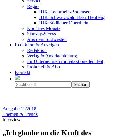
Service
Regio
IHK Hochrhein-Bodensee
IHK Schwarzwald-Baar-Heuberg
IHK Südlicher Oberrhein
Kopf des Monats
Start-up-Storys
Aus dem Südwesten
Redaktion & Anzeigen
Redaktion
Verlag & Anzeigenleitung
Ihr Unternehmen im redaktionellen Teil
Probeheft & Abo
Kontakt
Ausgabe
11/2018
Themen & Trends
Interview
„Ich glaube an die Kraft des