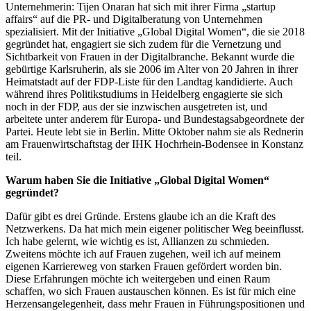
Unternehmerin: Tijen Onaran hat sich mit ihrer Firma „startup
affairs“ auf die PR- und Digitalberatung von Unternehmen
spezialisiert. Mit der Initiative „Global Digital Women“, die sie 2018
gegründet hat, engagiert sie sich zudem für die Vernetzung und
Sichtbarkeit von Frauen in der Digitalbranche. Bekannt wurde die
gebürtige Karlsruherin, als sie 2006 im Alter von 20 Jahren in ihrer
Heimatstadt auf der FDP-Liste für den Landtag kandidierte. Auch
während ihres Politikstudiums in Heidelberg engagierte sie sich
noch in der FDP, aus der sie inzwischen ausgetreten ist, und
arbeitete unter anderem für Europa- und Bundestagsabgeordnete der
Partei. Heute lebt sie in Berlin. Mitte Oktober nahm sie als Rednerin
am Frauenwirtschaftstag der IHK Hochrhein-Bodensee in Konstanz
teil.
Warum haben Sie die Initiative „Global Digital Women“
gegründet?
Dafür gibt es drei Gründe. Erstens glaube ich an die Kraft des
Netzwerkens. Da hat mich mein eigener politischer Weg beeinflusst.
Ich habe gelernt, wie wichtig es ist, Allianzen zu schmieden.
Zweitens möchte ich auf Frauen zugehen, weil ich auf meinem
eigenen Karriereweg von starken Frauen gefördert worden bin.
Diese Erfahrungen möchte ich weitergeben und einen Raum
schaffen, wo sich Frauen austauschen können. Es ist für mich eine
Herzensangelegenheit, dass mehr Frauen in Führungspositionen und