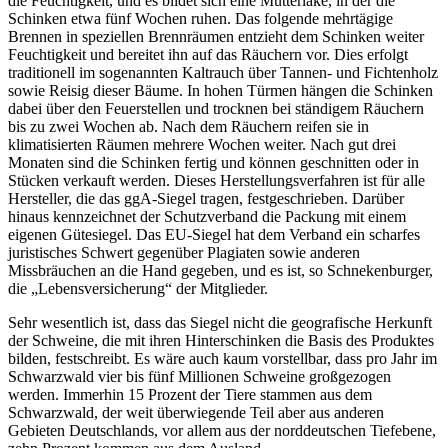
die Feuchtigkeit, und es bildet sich eine Mutterlake, in der die
Schinken etwa fünf Wochen ruhen. Das folgende mehrtägige
Brennen in speziellen Brennräumen entzieht dem Schinken weiter
Feuchtigkeit und bereitet ihn auf das Räuchern vor. Dies erfolgt
traditionell im sogenannten Kaltrauch über Tannen- und Fichtenholz
sowie Reisig dieser Bäume. In hohen Türmen hängen die Schinken
dabei über den Feuerstellen und trocknen bei ständigem Räuchern
bis zu zwei Wochen ab. Nach dem Räuchern reifen sie in
klimatisierten Räumen mehrere Wochen weiter. Nach gut drei
Monaten sind die Schinken fertig und können geschnitten oder in
Stücken verkauft werden. Dieses Herstellungsverfahren ist für alle
Hersteller, die das ggA-Siegel tragen, festgeschrieben. Darüber
hinaus kennzeichnet der Schutzverband die Packung mit einem
eigenen Gütesiegel. Das EU-Siegel hat dem Verband ein scharfes
juristisches Schwert gegenüber Plagiaten sowie anderen
Missbräuchen an die Hand gegeben, und es ist, so Schnekenburger,
die „Lebensversicherung“ der Mitglieder.
Sehr wesentlich ist, dass das Siegel nicht die geografische Herkunft
der Schweine, die mit ihren Hinterschinken die Basis des Produktes
bilden, festschreibt. Es wäre auch kaum vorstellbar, dass pro Jahr im
Schwarzwald vier bis fünf Millionen Schweine großgezogen
werden. Immerhin 15 Prozent der Tiere stammen aus dem
Schwarzwald, der weit überwiegende Teil aber aus anderen
Gebieten Deutschlands, vor allem aus der norddeutschen Tiefebene,