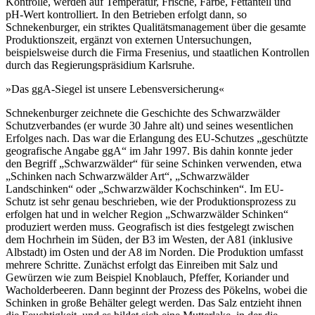
Kontrolle, werden auf Temperatur, Frische, Farbe, Fettanteil und
pH-Wert kontrolliert. In den Betrieben erfolgt dann, so
Schnekenburger, ein striktes Qualitätsmanagement über die gesamte
Produktionszeit, ergänzt von externen Untersuchungen,
beispielsweise durch die Firma Fresenius, und staatlichen Kontrollen
durch das Regierungspräsidium Karlsruhe.
»Das ggA-Siegel ist unsere Lebens­versicherung«
Schnekenburger zeichnete die Geschichte des Schwarzwälder
Schutzverbandes (er wurde 30 Jahre alt) und seines wesentlichen
Erfolges nach. Das war die Erlangung des EU-Schutzes „geschützte
geografische Angabe ggA“ im Jahr 1997. Bis dahin konnte jeder
den Begriff „Schwarzwälder“ für seine Schinken verwenden, etwa
„Schinken nach Schwarzwälder Art“, „Schwarzwälder
Landschinken“ oder „Schwarzwälder Kochschinken“. Im EU-
Schutz ist sehr genau beschrieben, wie der Produktionsprozess zu
erfolgen hat und in welcher Region „Schwarzwälder Schinken“
produziert werden muss. Geografisch ist dies festgelegt zwischen
dem Hochrhein im Süden, der B3 im Westen, der A81 (inklusive
Albstadt) im Osten und der A8 im Norden. Die Produktion umfasst
mehrere Schritte. Zunächst erfolgt das Einreiben mit Salz und
Gewürzen wie zum Beispiel Knoblauch, Pfeffer, Koriander und
Wacholderbeeren. Dann beginnt der Prozess des Pökelns, wobei die
Schinken in große Behälter gelegt werden. Das Salz entzieht ihnen