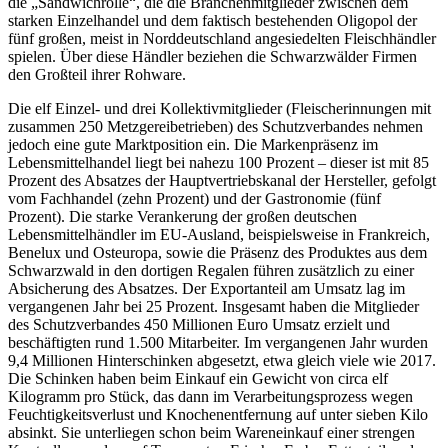
die „Sandwichrolle“, die die Branchenmitglieder zwischen dem
starken Einzelhandel und dem faktisch bestehenden Oligopol der
fünf großen, meist in Norddeutschland angesiedelten Fleischhändler
spielen. Über diese Händler beziehen die Schwarzwälder Firmen
den Großteil ihrer Rohware.
Die elf Einzel- und drei Kollektivmitglieder (Fleischerinnungen mit
zusammen 250 Metzgereibetrieben) des Schutzverbandes nehmen
jedoch eine gute Marktposition ein. Die Markenpräsenz im
Lebensmittelhandel liegt bei nahezu 100 Prozent – dieser ist mit 85
Prozent des Absatzes der Hauptvertriebskanal der Hersteller, gefolgt
vom Fachhandel (zehn Prozent) und der Gastronomie (fünf
Prozent). Die starke Verankerung der großen deutschen
Lebensmittelhändler im EU-Ausland, beispielsweise in Frankreich,
Benelux und Osteuropa, sowie die Präsenz des Produktes aus dem
Schwarzwald in den dortigen Regalen führen zusätzlich zu einer
Absicherung des Absatzes. Der Exportanteil am Umsatz lag im
vergangenen Jahr bei 25 Prozent. Insgesamt haben die Mitglieder
des Schutzverbandes 450 Millionen Euro Umsatz erzielt und
beschäftigten rund 1.500 Mitarbeiter. Im vergangenen Jahr wurden
9,4 Millionen Hinterschinken abgesetzt, etwa gleich viele wie 2017.
Die Schinken haben beim Einkauf ein Gewicht von circa elf
Kilogramm pro Stück, das dann im Verarbeitungsprozess wegen
Feuchtigkeitsverlust und Knochenentfernung auf unter sieben Kilo
absinkt. Sie unterliegen schon beim Wareneinkauf einer strengen