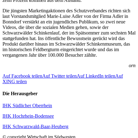
zehn Prozent kommen aus dem Ausland.
Die jüngsten Marketingaktionen des Schutzverbandes richten sich
laut Vorstandsmitglied Marie-Luise Adler von der Firma Adler in
Bonndorf verstärkt an ein jugendliches Publikum, so zwei neue
Videos, die über die sozialen Medien gehen, sowie der
Schwarzwälder Schinkenlauf, der im Spätsommer zum sechsten Mal
stattgefunden hat. Ins öffentliche Bewusstsein gerückt wird das
Produkt darüber hinaus im Schwarzwälder Schinkenmuseum, das
im historischen Feldbergturm eingerichtet wurde und das im
vergangenen Jahr über 100.000 Besucher zählte.
orn
Auf Facebook teilen
Auf Twitter teilen
Auf LinkedIn teilen
Auf
XING teilen
Die Herausgeber
IHK Südlicher Oberrhein
IHK Hochrhein-Bodensee
IHK Schwarzwald-Baar-Heuberg
© copyright Wirtschaft im Südwesten