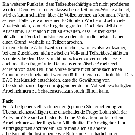
Ein weiterer Punkt ist, dass Teilzeitbeschäftigte oft nicht profitieren
werden. Denn wer in einer klassischen 20-Stunden-Woche arbeitet,
wird es kaum schaffen, über die Vollzeitgrenze zu kommen. Nur in
seltenen Fällen, etwa bei einer 30-Stunden-Woche und sehr vielen
Zusatzstunden, kann die Regelung greifen. Doch das bleibt die
Ausnahme. Es ist auch nicht zu erwarten, dass Teilzeitkräfte
plötzlich auf Vollzeit aufstocken wollen, denn die meisten haben
einen Grund, weshalb sie Teilzeit arbeiten.
Um eine höhere Arbeitszeit zu erreichen, wäre es also wirksamer,
bei den Zuschlägen nicht zwischen Voll- und Teilzeitbeschäftigten
zu unterscheiden. Das ist nicht nur schwer zu vermitteln – es ist
auch rechtlich fragwürdig. Denn das europäische Arbeitsrecht
schreibt vor, dass Teil- und Vollzeitkräfte nicht ohne sachlichen
Grund ungleich behandelt werden dürfen. Genau das droht hier. Das
BAG hat kürzlich entschieden, dass die Gewährung von
Überstundenzuschlägen nur gegenüber den in Vollzeit beschäftigten
Arbeitnehmern zu Schadensersatzanspruch führen kann.
Fazit
Für Arbeitgeber stellt sich bei der geplanten Steuerbefreiung von
Überstundenzuschlägen eine entscheidende Frage: Lohnt sich der
Aufwand? Sie sind auf jeden Fall eine Motivation für betroffene
Arbeitnehmer – allerdings kein Allheilmittel für Arbeitgeber. Um
Auftragsspitzen abzufedern, sollte man auch an andere
arbeitsrechtliche Instrumente wie Befristung, Leiharbeit oder