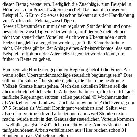
diesen Betrag versteuern. Lediglich die Zuschläge, zum Beispiel in
Höhe von zehn Prozent wären steuerfrei. Das macht in unserem
Beispiel 5,16 Euro. So etwas ist schon bekannt aus der Handhabung
von Nacht- oder Feiertagszuschlägen.
Soweit Überstunden nur mit dem regulären Stundenlohn und ohne
besonderen Zuschlag vergütet werden, profitieren Arbeitnehmer
nicht von steuerlichen Vorteilen. Auch wenn Überstunden durch
Freizeitausgleich abgegolten werden, greift die Steuerbefreiung
nicht. Gleiches gilt bei der Anlage eines Arbeitszeitkontos, das zum
Beispiel im Rahmen der Altersteilzeit genutzt werden kann, um
früher in Rente zu gehen.
Eine zentrale Hürde der geplanten Regelung betrifft die Frage: Ab
wann sollen Überstundenzuschläge steuerlich begünstigt sein? Dies
soll nur für solche Überstunden gelten, die über eine bestimmte
Vollzeit-Grenze hinausgehen. Nach den aktuellen Plänen soll die
aber nicht einheitlich sein. In Arbeitsverhältnissen, die sich nicht auf
tarifliche Regelungen stützen, sollen pauschal 40 Wochenstunden
als Vollzeit gelten. Und zwar auch dann, wenn im Arbeitsvertrag nur
37,5 Stunden als Vollzeit-Kontingent vereinbart sind. Selbst wer
also schon vertraglich voll arbeitet und dann zwei Stunden extra
macht, würde nicht in den Genuss der steuerlichen Vorteile kommen
– weil die „magische 40“ nicht erreicht wurde. Anders sieht es bei
tarifgebundenen Arbeitsverhältnissen aus: Hier reichen schon 34
Stunden, um als Vollzeit zu gelten…