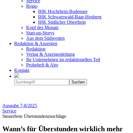
Service
Regio
IHK Hochrhein-Bodensee
IHK Schwarzwald-Baar-Heuberg
IHK Südlicher Oberrhein
Kopf des Monats
Start-up-Storys
Aus dem Südwesten
Redaktion & Anzeigen
Redaktion
Verlag & Anzeigenleitung
Ihr Unternehmen im redaktionellen Teil
Probeheft & Abo
Kontakt
Ausgabe
7-8/2025
Service
Steuerfreie Überstundenzuschläge
Wann’s für Überstunden wirklich mehr