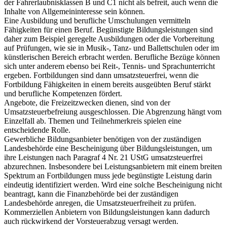
der Fahrerlaubnisklassen B und C1 nicht als befreit, auch wenn die
Inhalte von Allgemeininteresse sein können.
Eine Ausbildung und berufliche Umschulungen vermitteln
Fähigkeiten für einen Beruf. Begünstigte Bildungsleistungen sind
daher zum Beispiel geregelte Ausbildungen oder die Vorbereitung
auf Prüfungen, wie sie in Musik-, Tanz- und Ballettschulen oder im
künstlerischen Bereich erbracht werden. Berufliche Bezüge können
sich unter anderem ebenso bei Reit-, Tennis- und Sprachunterricht
ergeben. Fortbildungen sind dann umsatzsteuerfrei, wenn die
Fortbildung Fähigkeiten in einem bereits ausgeübten Beruf stärkt
und berufliche Kompetenzen fördert.
Angebote, die Freizeitzwecken dienen, sind von der
Umsatzsteuerbefreiung ausgeschlossen. Die Abgrenzung hängt vom
Einzelfall ab. Themen und Teilnehmerkreis spielen eine
entscheidende Rolle.
Gewerbliche Bildungsanbieter benötigen von der zuständigen
Landesbehörde eine Bescheinigung über Bildungsleistungen, um
ihre Leistungen nach Paragraf 4 Nr. 21 UStG umsatzsteuerfrei
abzurechnen. Insbesondere bei Leistungsanbietern mit einem breiten
Spektrum an Fortbildungen muss jede begünstigte Leistung darin
eindeutig identifiziert werden. Wird eine solche Bescheinigung nicht
beantragt, kann die Finanzbehörde bei der zuständigen
Landesbehörde anregen, die Umsatzsteuerfreiheit zu prüfen.
Kommerziellen Anbietern von Bildungsleistungen kann dadurch
auch rückwirkend der Vorsteuerabzug versagt werden.