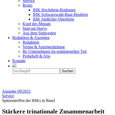
Service
Regio
IHK Hochrhein-Bodensee
IHK Schwarzwald-Baar-Heuberg
IHK Südlicher Oberrhein
Kopf des Monats
Start-up-Storys
Aus dem Südwesten
Redaktion & Anzeigen
Redaktion
Verlag & Anzeigenleitung
Ihr Unternehmen im redaktionellen Teil
Probeheft & Abo
Kontakt
Ausgabe
09/2021
Service
Spitzentreffen der IHKs in Basel
Stärkere trinationale Zusammenarbeit