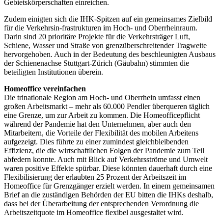
Gebietskörperschaften einreichen.
Zudem einigten sich die IHK-Spitzen auf ein gemeinsames Zielbild
für die Verkehrsin-frastrukturen im Hoch- und Oberrheinraum.
Darin sind 20 prioritäre Projekte für die Verkehrsträger Luft,
Schiene, Wasser und Straße von grenzüberschreitender Tragweite
hervorgehoben. Auch in der Bedeutung des beschleunigten Ausbaus
der Schienenachse Stuttgart-Zürich (Gäubahn) stimmten die
beteiligten Institutionen überein.
Homeoffice vereinfachen
Die trinationale Region am Hoch- und Oberrhein umfasst einen
großen Arbeitsmarkt – mehr als 60.000 Pendler überqueren täglich
eine Grenze, um zur Arbeit zu kommen. Die Homeofficepflicht
während der Pandemie hat den Unternehmen, aber auch den
Mitarbeitern, die Vorteile der Flexibilität des mobilen Arbeitens
aufgezeigt. Dies führte zu einer zumindest gleichbleibenden
Effizienz, die die wirtschaftlichen Folgen der Pandemie zum Teil
abfedern konnte. Auch mit Blick auf Verkehrsströme und Umwelt
waren positive Effekte spürbar. Diese könnten dauerhaft durch eine
Flexibilisierung der erlaubten 25 Prozent der Arbeitszeit im
Homeoffice für Grenzgänger erzielt werden. In einem gemeinsamen
Brief an die zuständigen Behörden der EU bitten die IHKs deshalb,
dass bei der Überarbeitung der entsprechenden Verordnung die
Arbeitszeitquote im Homeoffice flexibel ausgestaltet wird.