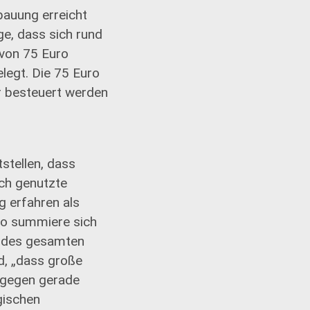
bauung erreicht
ge, dass sich rund
 von 75 Euro
legt. Die 75 Euro
er besteuert werden
stellen, dass
ch genutzte
g erfahren als
ro summiere sich
t des gesamten
d, „dass große
ngegen gerade
gischen