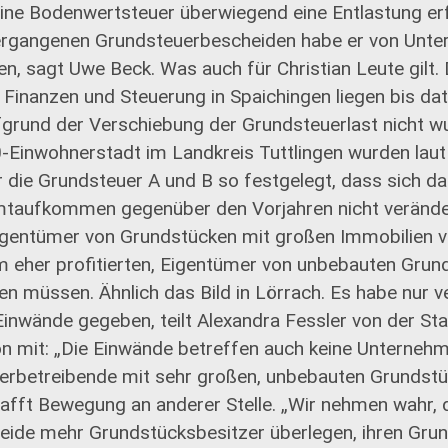
eine Bodenwertsteuer überwiegend eine Entlastung erf
ergangenen Grundsteuerbescheiden habe er von Unte
ten, sagt Uwe Beck. Was auch für Christian Leute gilt
 Finanzen und Steuerung in Spaichingen liegen bis da
grund der Verschiebung der Grundsteuerlast nicht wun
-Einwohnerstadt im Landkreis Tuttlingen wurden laut
 die Grundsteuer A und B so festgelegt, dass sich d
aufkommen gegenüber den Vorjahren nicht veränder
Eigentümer von Grundstücken mit großen Immobilien v
 eher profitierten, Eigentümer von unbebauten Gru
en müssen. Ähnlich das Bild in Lörrach. Es habe nur v
inwände gegeben, teilt Alexandra Fessler von der St
 mit: „Die Einwände betreffen auch keine Unternehm
erbetreibende mit sehr großen, unbebauten Grundstü
fft Bewegung an anderer Stelle. „Wir nehmen wahr, 
ide mehr Grundstücksbesitzer überlegen, ihren Gru