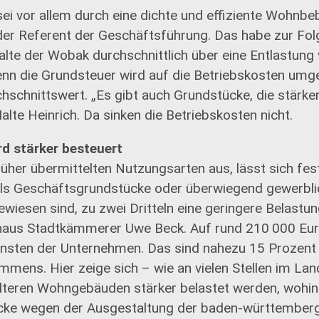
sei vor allem durch eine dichte und effiziente Wohnbe
der Referent der Geschäftsführung. Das habe zur Fol
lte der Wobak durchschnittlich über eine Entlastung
enn die Grundsteuer wird auf die Betriebskosten umge
chschnittswert. „Es gibt auch Grundstücke, die stärk
Malte Heinrich. Da sinken die Betriebskosten nicht.
rd stärker besteuert
üher übermittelten Nutzungsarten aus, lässt sich fest
als Geschäftsgrundstücke oder überwiegend gewerbli
iesen sind, zu zwei Dritteln eine geringere Belastun
inaus Stadtkämmerer Uwe Beck. Auf rund 210 000 Eu
unsten der Unternehmen. Das sind nahezu 15 Prozen
mens. Hier zeige sich – wie an vielen Stellen im Lan
lteren Wohngebäuden stärker belastet werden, wohi
ke wegen der Ausgestaltung der baden-württember