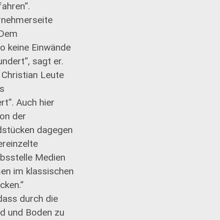
ahren“.
rnehmerseite
. Dem
to keine Einwände
dert“, sagt er.
 Christian Leute
as
t“. Auch hier
on der
ndstücken dagegen
ereinzelte
absstelle Medien
en im klassischen
cken.“
dass durch die
nd und Boden zu