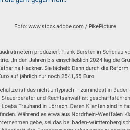
Foto: www.stock.adobe.com / PikePicture
adratmetern produziert Frank Bürsten in Schönau vo
trie. „In den Jahren bis einschließlich 2024 lag die Gr
atharina Hackner. Sie lächelt: Denn durch die Reform
ro auf jährlich nur noch 2541,55 Euro.
Schultze ist das nicht untypisch – zumindest in Bade
, Steuerberater und Rechtsanwalt ist geschäftsführe
 Loeba Treuhand in Lörrach. Deren Klienten sind in fas
finden. Während es etwa aus Nordrhein-Westfalen Kla
nternehmen gebe, sei das bei baden-württembergis