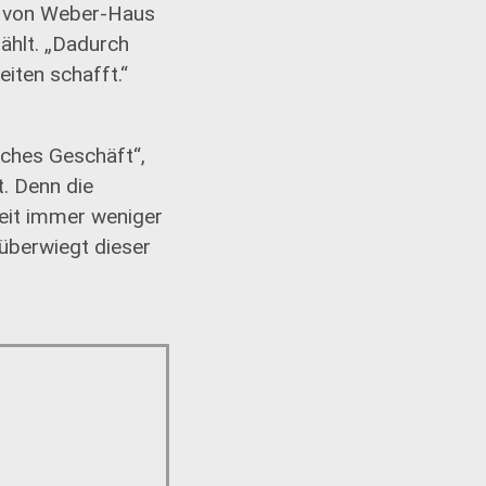
er von Weber-Haus
ählt. „Dadurch
iten schafft.“
iches Geschäft“,
t. Denn die
zeit immer weniger
überwiegt dieser