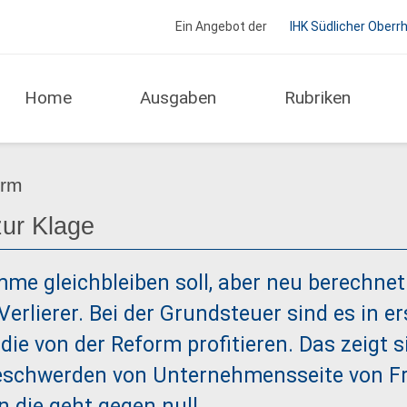
Ein Angebot der
IHK Südlicher Oberr
Home
Ausgaben
Rubriken
Service
orm
ur Klage
e gleichbleiben soll, aber neu berechnet 
erlierer. Bei der Grundsteuer sind es in er
ie von der Reform profitieren. Das zeigt 
Beschwerden von Unternehmensseite von Fr
 die geht gegen null…