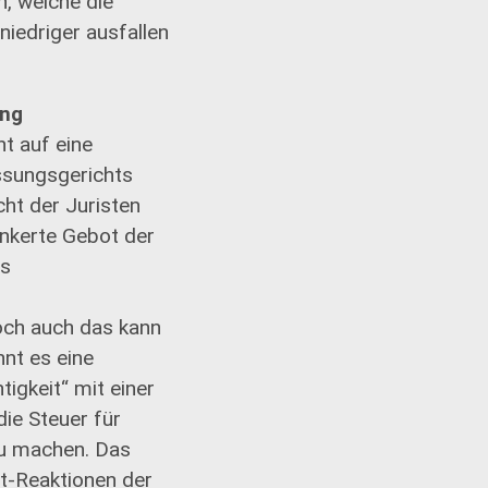
, welche die
iedriger ausfallen
ung
t auf eine
ssungsgerichts
cht der Juristen
nkerte Gebot der
es
och auch das kann
nt es eine
igkeit“ mit einer
ie Steuer für
zu machen. Das
t-Reaktionen der