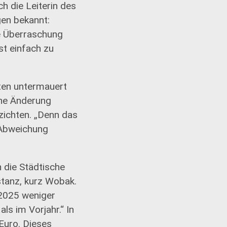
h die Leiterin des
gen bekannt:
ne Überraschung
st einfach zu
ten untermauert
ine Änderung
rzichten. „Denn das
 Abweichung
 die Städtische
tanz, kurz Wobak.
 2025 weniger
ls im Vorjahr.“ In
uro. Dieses