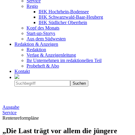
Service
Regio
IHK Hochrhein-Bodensee
IHK Schwarzwald-Baar-Heuberg
IHK Südlicher Oberrhein
Kopf des Monats
Start-up-Storys
Aus dem Südwesten
Redaktion & Anzeigen
Redaktion
Verlag & Anzeigenleitung
Ihr Unternehmen im redaktionellen Teil
Probeheft & Abo
Kontakt
Ausgabe
Service
Rentenreformpläne
„Die Last trägt vor allem die jüngere