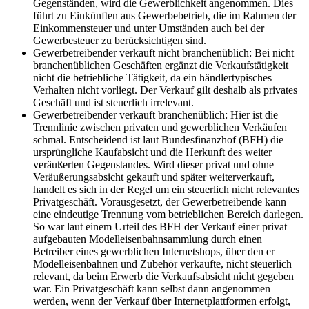
Gegenständen, wird die Gewerblichkeit angenommen. Dies
führt zu Einkünften aus Gewerbebetrieb, die im Rahmen der
Einkommensteuer und unter Umständen auch bei der
Gewerbesteuer zu berücksichtigen sind.
Gewerbetreibender verkauft nicht branchenüblich: Bei nicht
branchenüblichen Geschäften ergänzt die Verkaufstätigkeit
nicht die betriebliche Tätigkeit, da ein händlertypisches
Verhalten nicht vorliegt. Der Verkauf gilt deshalb als privates
Geschäft und ist steuerlich irrelevant.
Gewerbetreibender verkauft branchenüblich: Hier ist die
Trennlinie zwischen privaten und gewerblichen Verkäufen
schmal. Entscheidend ist laut Bundesfinanzhof (BFH) die
ursprüngliche Kaufabsicht und die Herkunft des weiter
veräußerten Gegenstandes. Wird dieser privat und ohne
Veräußerungsabsicht gekauft und später weiterverkauft,
handelt es sich in der Regel um ein steuerlich nicht relevantes
Privatgeschäft. Vorausgesetzt, der Gewerbetreibende kann
eine eindeutige Trennung vom betrieblichen Bereich darlegen.
So war laut einem Urteil des BFH der Verkauf einer privat
aufgebauten Modelleisenbahnsammlung durch einen
Betreiber eines gewerblichen Internetshops, über den er
Modelleisenbahnen und Zubehör verkaufte, nicht steuerlich
relevant, da beim Erwerb die Verkaufsabsicht nicht gegeben
war. Ein Privatgeschäft kann selbst dann angenommen
werden, wenn der Verkauf über Internetplattformen erfolgt,