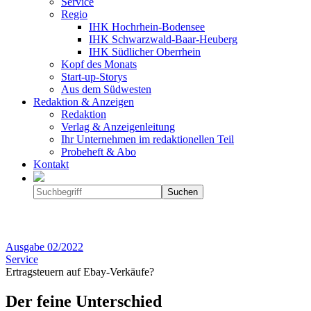
Service
Regio
IHK Hochrhein-Bodensee
IHK Schwarzwald-Baar-Heuberg
IHK Südlicher Oberrhein
Kopf des Monats
Start-up-Storys
Aus dem Südwesten
Redaktion & Anzeigen
Redaktion
Verlag & Anzeigenleitung
Ihr Unternehmen im redaktionellen Teil
Probeheft & Abo
Kontakt
Ausgabe
02/2022
Service
Ertragsteuern auf Ebay-Verkäufe?
Der feine Unterschied