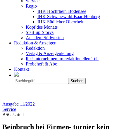
Service
Regio
IHK Hochrhein-Bodensee
IHK Schwarzwald-Baar-Heuberg
IHK Südlicher Oberrhein
Kopf des Monats
Start-up-Storys
Aus dem Südwesten
Redaktion & Anzeigen
Redaktion
Verlag & Anzeigenleitung
Ihr Unternehmen im redaktionellen Teil
Probeheft & Abo
Kontakt
Ausgabe
11/2022
Service
BSG-Urteil
Beinbruch bei Firmen- turnier kein