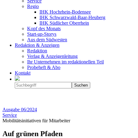
Service
Regio
IHK Hochrhein-Bodensee
IHK Schwarzwald-Baar-Heuberg
IHK Südlicher Oberrhein
Kopf des Monats
Start-up-Storys
Aus dem Südwesten
Redaktion & Anzeigen
Redaktion
Verlag & Anzeigenleitung
Ihr Unternehmen im redaktionellen Teil
Probeheft & Abo
Kontakt
Ausgabe
06/2024
Service
Mobilitätsinitiativen für Mitarbeiter
Auf grünen Pfaden