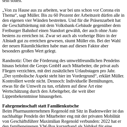
sein sollen.
„Von zu Hause aus zu arbeiten, war bei uns schon vor Corona ein
Thema“, sagt Müller. Bis zu 60 Prozent der Arbeitszeit dürfen alle in
den eigenen vier Wänden bestreiten. Und für die Präsenzarbeit hat
die Geschäftsleitung mit dem Volksbank-Gebäude gegenüber dem
Freiburger Bahnhof einen Standort gewählt, der auch ohne Auto
bestens zu erreichen ist. Zwar sei auch als vorherige Büro in der
Altstadt gut zu erreichen gewesen, räumt Müller ein. Bei der Wahl
der neuen Räumlichkeiten habe man auf diesen Faktor aber
besonders großen Wert gelegt.
Randnotiz: Über die Förderung des umweltfreundlichen Pendelns
hinaus belohnt die Geops GmbH auch Mitarbeiter, die privat aufs
Fliegen verzichten, mit drei zusätzlichen Urlaubstagen pro Jahr.
„Der symbolische Aspekt steht hier im Vordergrund“, erklärt Müller.
Kontrolliert werde nicht. Dennoch: Individuelle Bemühungen,
etwas für die Umwelt zu tun, erfahren auf diese Art eine
Wertschätzung durch den Arbeitgeber, die weit über
Lippenbekenntnisse hinausgehen.
Fahrgemeinschaft statt Familienkutsche
Beim Pharmaunternehmen Regenold mit Sitz in Badenweiler ist das
nachhaltige Pendeln der Mitarbeiter eng mit der privaten Mobilität
von Geschäftsführer Maximilian Regenold verbunden: 2022 hat er
den familieneigenen VW-Bus kurzerhand als Vehikel für eine