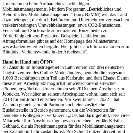
Unternehmen beim Aufbau eines nachhaltigen
Mobilitätsmanagements. Mit dem Programm „Betriebliches und
Behördliches Mobilitätsmanagement“ (kurz B2MM) will das Land
dazu beitragen, die durch Behörden und Unternehmen verursachten
verkehrsbedingten Umweltbelastungen, etwa CO2-Emissionen,
Feinstaub und Stickoxide zu reduzieren. Einzelheiten zur
Förderfähigkeit von Projekten, Beispiele, Leitfäden und
Antragsformulare gibt es auf der Homepage des Ministeriums:
www.baden-wuerttemberg.de. Hier gibt es auch Informationen zum
Bündnis „Verkehrswende in der Arbeitswelt“.
Hand in Hand mit ÖPNV
Zu Zalando im Industriegebiet in Lahr, einem von drei deutschen
Logistikzentren des Online-Modehändlers, pendeln die insgesamt
1.600 Beschäftigten zum Teil aus Karlsruhe und dem Elsass. Damit
diese ihren Arbeitsplatz möglichst umweltschonend erreichen
können, gewährt das Unternehmen seit 2016 einen Zuschuss zum
Jobticket. Wer näher an seinem Arbeitsplatz wohnt, kann sich seit
2018 für ein Jobrad entscheiden. Vor zwei Jahren – 2022 – hat
Zalando gemeinsam mit Partnern noch eine zusätzliche
Bushaltestelle in Betrieb genommen, um die Wartezeiten für
pendelnde Kollegen zu verkürzen: „Das hat dazu geführt, dass viele
Mitarbeiter ihre Anschlusszüge besser erreichen“, erklärt Kristin
Gebhard, die als Projektmanagerin für das Mobilitätsmanagement
bei Zalando in Lahr zuständig ist. Pro Schicht nutzen derzeit rund