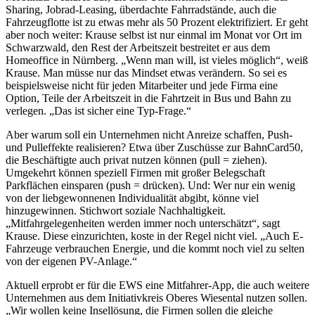
Sharing, Jobrad-Leasing, überdachte Fahrradstände, auch die
Fahrzeugflotte ist zu etwas mehr als 50 Prozent elektrifiziert. Er geht
aber noch weiter: Krause selbst ist nur einmal im Monat vor Ort im
Schwarzwald, den Rest der Arbeitszeit bestreitet er aus dem
Homeoffice in Nürnberg. „Wenn man will, ist vieles möglich“, weiß
Krause. Man müsse nur das Mindset etwas verändern. So sei es
beispielsweise nicht für jeden Mitarbeiter und jede Firma eine
Option, Teile der Arbeitszeit in die Fahrtzeit in Bus und Bahn zu
verlegen. „Das ist sicher eine Typ-Frage.“
Aber warum soll ein Unternehmen nicht Anreize schaffen, Push-
und Pulleffekte realisieren? Etwa über Zuschüsse zur BahnCard50,
die Beschäftigte auch privat nutzen können (pull = ziehen).
Umgekehrt können speziell Firmen mit großer Belegschaft
Parkflächen einsparen (push = drücken). Und: Wer nur ein wenig
von der liebgewonnenen Individualität abgibt, könne viel
hinzugewinnen. Stichwort soziale Nachhaltigkeit.
„Mitfahrgelegenheiten werden immer noch unterschätzt“, sagt
Krause. Diese einzurichten, koste in der Regel nicht viel. „Auch E-
Fahrzeuge verbrauchen Energie, und die kommt noch viel zu selten
von der eigenen PV-Anlage.“
Aktuell erprobt er für die EWS eine Mitfahrer-App, die auch weitere
Unternehmen aus dem Initiativkreis Oberes Wiesental nutzen sollen.
„Wir wollen keine Insellösung, die Firmen sollen die gleiche