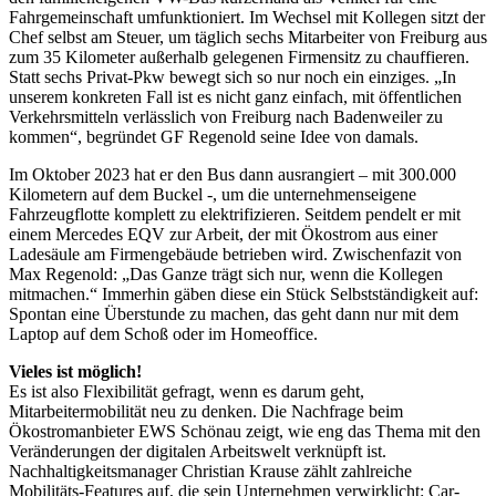
Fahrgemeinschaft umfunktioniert. Im Wechsel mit Kollegen sitzt der
Chef selbst am Steuer, um täglich sechs Mitarbeiter von Freiburg aus
zum 35 Kilometer außerhalb gelegenen Firmensitz zu chauffieren.
Statt sechs Privat-Pkw bewegt sich so nur noch ein einziges. „In
unserem konkreten Fall ist es nicht ganz einfach, mit öffentlichen
Verkehrsmitteln verlässlich von Freiburg nach Badenweiler zu
kommen“, begründet GF Regenold seine Idee von damals.
Im Oktober 2023 hat er den Bus dann ausrangiert – mit 300.000
Kilometern auf dem Buckel -, um die unternehmenseigene
Fahrzeugflotte komplett zu elektrifizieren. Seitdem pendelt er mit
einem Mercedes EQV zur Arbeit, der mit Ökostrom aus einer
Ladesäule am Firmengebäude betrieben wird. Zwischenfazit von
Max Regenold: „Das Ganze trägt sich nur, wenn die Kollegen
mitmachen.“ Immerhin gäben diese ein Stück Selbstständigkeit auf:
Spontan eine Überstunde zu machen, das geht dann nur mit dem
Laptop auf dem Schoß oder im Homeoffice.
Vieles ist möglich!
Es ist also Flexibilität gefragt, wenn es darum geht,
Mitarbeitermobilität neu zu denken. Die Nachfrage beim
Ökostromanbieter EWS Schönau zeigt, wie eng das Thema mit den
Veränderungen der digitalen Arbeitswelt verknüpft ist.
Nachhaltigkeitsmanager Christian Krause zählt zahlreiche
Mobilitäts-Features auf, die sein Unternehmen verwirklicht: Car-