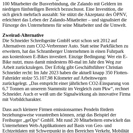
100 Mitarbeiter die Busverbindung, die Zalando mit Geldern im
niedrigen fünfstelligen Bereich bezuschusst. Eine Investition, die
sich gleich mehrfach auszahlt: Sie stützt die Akzeptanz des ÖPNV,
erleichtert das Leben der Zalando-Mitarbeiter – und signalisiert die
Fürsorge des Unternehmens für seine Mitarbeiter und die Umwelt.
Zweirad-Alternative
Die Schneider Schreibgeräte GmbH setzt schon seit 2012 auf
Alternativen zum CO2-Verbrenner Auto. Statt seine Parkflächen zu
erweitern, hat das Schramberger Unternehmen in einen Fuhrpark
aus kostenlosen E-Bikes investiert. Einzige Bedingung: Wer ein E-
Bike nutzt, muss damit mindestens 80-mal im Jahr den Weg zur
Arbeit zurückzulegen. Der Erfolg gibt Geschäftsführer Christian
Schneider recht: Im Jahr 2023 haben die aktuell knapp 350 Flotten-
Fahrräder stolze 55.107,98 Kilometer auf Arbeitswegen
zurückgelegt. „Das entspricht einer jährlichen CO2-Einsparung von
6,7 Tonnen an unserem Stammsitz im Vergleich zum Pkw“, rechnet
Schneider. Auch er weiß um die Signalwirkung als innovative Firma
mit Vorbildcharakter.
Dass auch kleinere Firmen emissionsarmes Pendeln fördern
beziehungsweise vorantreiben können, zeigt das Beispiel der
Freiburger „geOps“ GmbH. Mit rund 20 Mitarbeitern entwickelt das
Unternehmen Web-Applikationen auf Basis von Geo- und
Echtzeitdaten mit Schwerpunkt in den Bereichen Verkehr, Mobilität