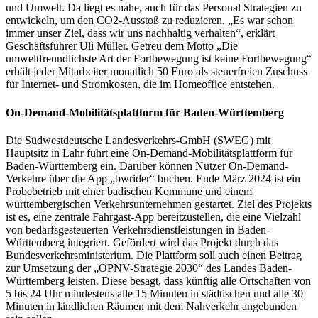
und Umwelt. Da liegt es nahe, auch für das Personal Strategien zu
entwickeln, um den CO2-Ausstoß zu reduzieren. „Es war schon
immer unser Ziel, dass wir uns nachhaltig verhalten“, erklärt
Geschäftsführer Uli Müller. Getreu dem Motto „Die
umweltfreundlichste Art der Fortbewegung ist keine Fortbewegung“
erhält jeder Mitarbeiter monatlich 50 Euro als steuerfreien Zuschuss
für Internet- und Stromkosten, die im Homeoffice entstehen.
On-Demand-Mobilitätsplattform für Baden-Württemberg
Die Südwestdeutsche Landesverkehrs-GmbH (SWEG) mit
Hauptsitz in Lahr führt eine On-Demand-Mobilitätsplattform für
Baden-Württemberg ein. Darüber können Nutzer On-Demand-
Verkehre über die App „bwrider“ buchen. Ende März 2024 ist ein
Probebetrieb mit einer badischen Kommune und einem
württembergischen Verkehrsunternehmen gestartet. Ziel des Projekts
ist es, eine zentrale Fahrgast-App bereitzustellen, die eine Vielzahl
von bedarfsgesteuerten Verkehrsdienstleistungen in Baden-
Württemberg integriert. Gefördert wird das Projekt durch das
Bundesverkehrsministerium. Die Plattform soll auch einen Beitrag
zur Umsetzung der „ÖPNV-Strategie 2030“ des Landes Baden-
Württemberg leisten. Diese besagt, dass künftig alle Ortschaften von
5 bis 24 Uhr mindestens alle 15 Minuten in städtischen und alle 30
Minuten in ländlichen Räumen mit dem Nahverkehr angebunden