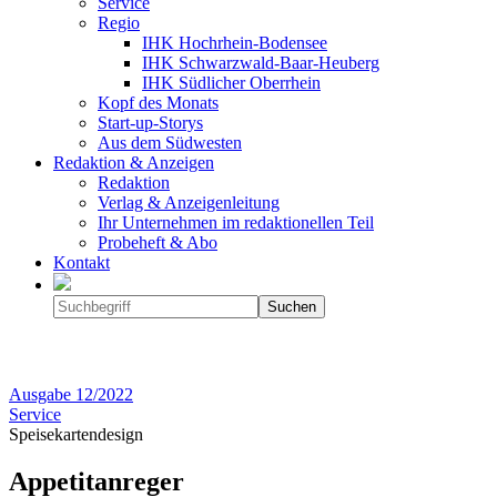
Service
Regio
IHK Hochrhein-Bodensee
IHK Schwarzwald-Baar-Heuberg
IHK Südlicher Oberrhein
Kopf des Monats
Start-up-Storys
Aus dem Südwesten
Redaktion & Anzeigen
Redaktion
Verlag & Anzeigenleitung
Ihr Unternehmen im redaktionellen Teil
Probeheft & Abo
Kontakt
Ausgabe
12/2022
Service
Speisekartendesign
Appetitanreger