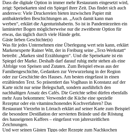
Dass die digitale Option in immer mehr Restaurants eingesetzt wird,
zeigt: Speisekarten sind ein Spiegel ihrer Zeit. Das findet sich auch
anderswo: Viele Druckereien bieten inzwischen Papier mit
antibakteriellen Beschichtungen an. „Auch damit kann man
werben“, erklärt die Agenturinhaberin. So ist in Pandemiezeiten ein
laminierter Bogen möglicherweise nur die zweitbeste Option für
etwas, das täglich durch viele Hände geht.
Gäste lieben Geschichte(n)
Was für jedes Unternehmen eine Überlegung wert sein kann, erklärt
Markenexperte Rainer Witt, der in Freiburg seine „Text-Werkstatt“
betreibt: „Marken sind Erzählungen“. Und die Speisekarte ist ein
Spiegel der Marke. Deshalb darf darauf ruhig mehr stehen als eine
Abfolge von Speisen und Zutaten. Zum Beispiel etwas aus der
Familiengeschichte, Gedanken zur Verwurzelung in der Region
oder zur Geschichte des Hauses. Am besten eingefasst in einen
erzählenden Text. So präsentiert das Voglhaus in Konstanz auf der
Karte nicht nur seine Belegschaft, sondern ausführlich den
nachhaltigen Ansatz des Cafés. Die Gerichte selbst dürfen ebenfalls
mehr Aura bekommen: Verwendet die Küche eine spezielle
Rezeptur oder ein vitaminschonendes Kochverfahren? Das
Restaurant Vierzehn in Lörrach erklärt auf seiner Karte zum Beispiel
die besondere Destillation der servierten Brände und die Röstung
des hauseigenen Kaffees – eingefasst von jahreszeitlichen
Zeichnungen.
Und wer seinen Gästen Tipps oder Rezepte zum Nachkochen