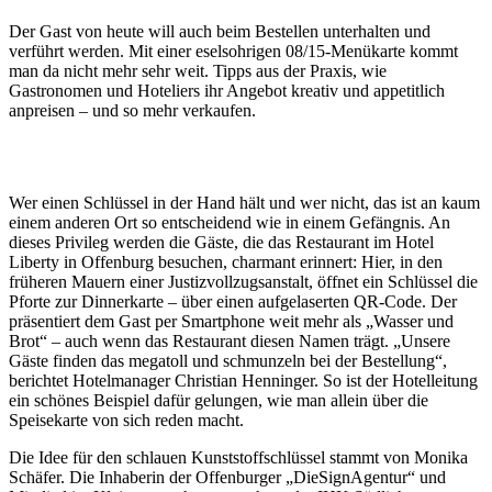
Der Gast von heute will auch beim Bestellen unterhalten und
verführt werden. Mit einer eselsohrigen 08/15-Menükarte kommt
man da nicht mehr sehr weit. Tipps aus der Praxis, wie
Gastronomen und Hoteliers ihr Angebot kreativ und appetitlich
anpreisen – und so mehr verkaufen.
Wer einen Schlüssel in der Hand hält und wer nicht, das ist an kaum
einem anderen Ort so entscheidend wie in einem Gefängnis. An
dieses Privileg werden die Gäste, die das Restaurant im Hotel
Liberty in Offenburg besuchen, charmant erinnert: Hier, in den
früheren Mauern einer Justizvollzugsanstalt, öffnet ein Schlüssel die
Pforte zur Dinnerkarte – über einen aufgelaserten QR-Code. Der
präsentiert dem Gast per Smartphone weit mehr als „Wasser und
Brot“ – auch wenn das Restaurant diesen Namen trägt. „Unsere
Gäste finden das megatoll und schmunzeln bei der Bestellung“,
berichtet Hotelmanager Christian Henninger. So ist der Hotelleitung
ein schönes Beispiel dafür gelungen, wie man allein über die
Speisekarte von sich reden macht.
Die Idee für den schlauen Kunststoffschlüssel stammt von Monika
Schäfer. Die Inhaberin der Offenburger „DieSignAgentur“ und