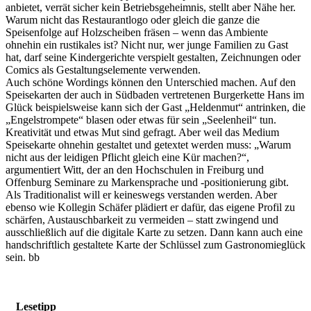
anbietet, verrät sicher kein Betriebsgeheimnis, stellt aber Nähe her.
Warum nicht das Restaurantlogo oder gleich die ganze die
Speisenfolge auf Holzscheiben fräsen – wenn das Ambiente
ohnehin ein rustikales ist? Nicht nur, wer junge Familien zu Gast
hat, darf seine Kindergerichte verspielt gestalten, Zeichnungen oder
Comics als Gestaltungselemente verwenden.
Auch schöne Wordings können den Unterschied machen. Auf den
Speisekarten der auch in Südbaden vertretenen Burgerkette Hans im
Glück beispielsweise kann sich der Gast „Heldenmut“ antrinken, die
„Engelstrompete“ blasen oder etwas für sein „Seelenheil“ tun.
Kreativität und etwas Mut sind gefragt. Aber weil das Medium
Speisekarte ohnehin gestaltet und getextet werden muss: „Warum
nicht aus der leidigen Pflicht gleich eine Kür machen?“,
argumentiert Witt, der an den Hochschulen in Freiburg und
Offenburg Seminare zu Markensprache und -positionierung gibt.
Als Traditionalist will er keineswegs verstanden werden. Aber
ebenso wie Kollegin Schäfer plädiert er dafür, das eigene Profil zu
schärfen, Austauschbarkeit zu vermeiden – statt zwingend und
ausschließlich auf die digitale Karte zu setzen. Dann kann auch eine
handschriftlich gestaltete Karte der Schlüssel zum Gastronomieglück
sein. bb
Lesetipp