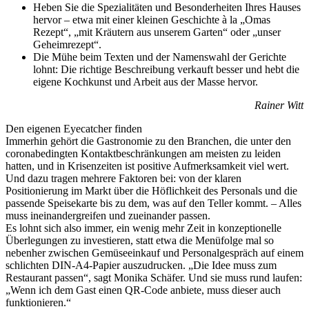
Heben Sie die Spezialitäten und Besonderheiten Ihres Hauses
hervor – etwa mit einer kleinen Geschichte à la „Omas
Rezept“, „mit Kräutern aus unserem Garten“ oder „unser
Geheimrezept“.
Die Mühe beim Texten und der Namenswahl der Gerichte
lohnt: Die richtige Beschreibung verkauft besser und hebt die
eigene Kochkunst und Arbeit aus der Masse hervor.
Rainer Witt
Den eigenen Eyecatcher finden
Immerhin gehört die Gastronomie zu den Branchen, die unter den
coronabedingten Kontaktbeschränkungen am meisten zu leiden
hatten, und in Krisenzeiten ist positive Aufmerksamkeit viel wert.
Und dazu tragen mehrere Faktoren bei: von der klaren
Positionierung im Markt über die Höflichkeit des Personals und die
passende Speisekarte bis zu dem, was auf den Teller kommt. – Alles
muss ineinandergreifen und zueinander passen.
Es lohnt sich also immer, ein wenig mehr Zeit in konzeptionelle
Überlegungen zu investieren, statt etwa die Menüfolge mal so
nebenher zwischen Gemüseeinkauf und Personalgespräch auf einem
schlichten DIN-A4-Papier auszudrucken. „Die Idee muss zum
Restaurant passen“, sagt Monika Schäfer. Und sie muss rund laufen:
„Wenn ich dem Gast einen QR-Code anbiete, muss dieser auch
funktionieren.“