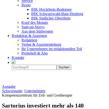
Service
Regio
IHK Hochrhein-Bodensee
IHK Schwarzwald-Baar-Heuberg
IHK Südlicher Oberrhein
Kopf des Monats
Start-up-Storys
Aus dem Südwesten
Redaktion & Anzeigen
Redaktion
Verlag & Anzeigenleitung
Ihr Unternehmen im redaktionellen Teil
Probeheft & Abo
Kontakt
Ausgabe
Schwerpunkt
Unternehmen
Kompetenzzentrum für Zell- und Gentherapie
Sartorius investiert mehr als 140