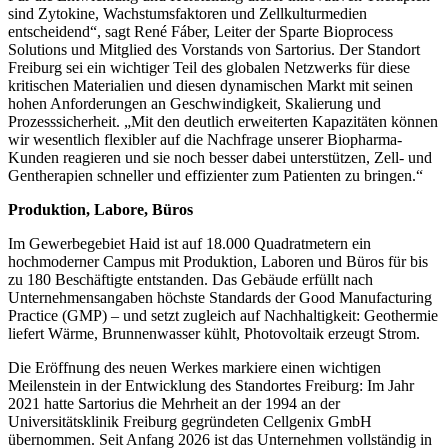
sind Zytokine, Wachstumsfaktoren und Zellkulturmedien
entscheidend“, sagt René Fáber, Leiter der Sparte Bioprocess
Solutions und Mitglied des Vorstands von Sartorius. Der Standort
Freiburg sei ein wichtiger Teil des globalen Netzwerks für diese
kritischen Materialien und diesen dynamischen Markt mit seinen
hohen Anforderungen an Geschwindigkeit, Skalierung und
Prozesssicherheit. „Mit den deutlich erweiterten Kapazitäten können
wir wesentlich flexibler auf die Nachfrage unserer Biopharma-
Kunden reagieren und sie noch besser dabei unterstützen, Zell- und
Gentherapien schneller und effizienter zum Patienten zu bringen.“
Produktion, Labore, Büros
Im Gewerbegebiet Haid ist auf 18.000 Quadratmetern ein
hochmoderner Campus mit Produktion, Laboren und Büros für bis
zu 180 Beschäftigte entstanden. Das Gebäude erfüllt nach
Unternehmensangaben höchste Standards der Good Manufacturing
Practice (GMP) – und setzt zugleich auf Nachhaltigkeit: Geothermie
liefert Wärme, Brunnenwasser kühlt, Photovoltaik erzeugt Strom.
Die Eröffnung des neuen Werkes markiere einen wichtigen
Meilenstein in der Entwicklung des Standortes Freiburg: Im Jahr
2021 hatte Sartorius die Mehrheit an der 1994 an der
Universitätsklinik Freiburg gegründeten Cellgenix GmbH
übernommen. Seit Anfang 2026 ist das Unternehmen vollständig in